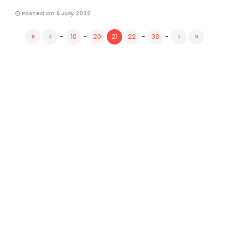
Posted On 6 July 2022
«
‹
›
»
-
10
-
20
21
22
-
30
-