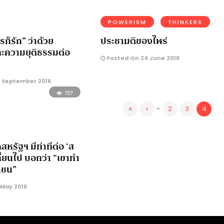
POWERISM
THINKERS
ก็รัก” ว่าด้วย
ประชามติของไพร่
ะความยุติธรรมต่อ
Posted On 24 June 2016
 September 2016
157
«
‹
-
2
3
4
สหรัฐฯ มีท่าทีต่อ ‘ส
ลี่ยนไป บอกว่า “เขาทำ
ณชน”
 May 2016