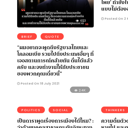
โพย’ ทำยังไ
แบบไม่ต้อง
Posted On 2 
653
BRIEF
QUOTE
“ผมอยากจะพูดถึงรัฐบาลไทยและ
โคลอมเบีย รวมไปถึงประเทศอื่นๆ ที่
เจอสถานการณ์คล้ายกัน ตื่นได้แล้ว
ครับ และจงทำงานให้กับประชาชน
ของพวกคุณเดี๋ยวนี้”
Posted On 18 July 2021
2.4K
POLITICS
SOCIAL
THINKERS
เป็นดาราพูดเรื่องการเมืองได้ไหม? :
ความตื่นตัวต
ว่าด้วยบุคคลสาธารณะกับอิสระทาง
หายไป และก