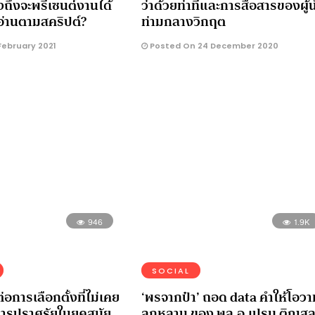
งถึงจะพรีเซนต์งานได้
ว่าด้วยท่าทีและการสื่อสารของผู้
อ่านตามสคริปต์?
ท่ามกลางวิกฤต
February 2021
Posted On 24 December 2020
946
1.9K
SOCIAL
่อการเลือกตั้งที่ไม่เคย
‘พรจากป๋า’ ถอด data คำให้โอวา
ารปราศรัยในยุคสมัย
ลูกหลาน ของ พล.อ.เปรม ติณสูล