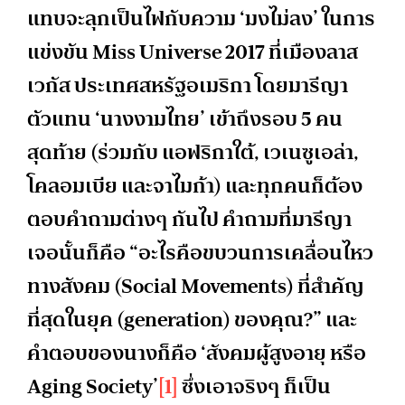
แทบจะลุกเป็นไฟกับความ ‘มงไม่ลง’ ในการ
แข่งขัน Miss Universe 2017 ที่เมืองลาส
เวกัส ประเทศสหรัฐอเมริกา โดยมารีญา
ตัวแทน ‘นางงามไทย’ เข้าถึงรอบ 5 คน
สุดท้าย (ร่วมกับ แอฟริกาใต้, เวเนซูเอล่า,
โคลอมเบีย และจาไมก้า) และทุกคนก็ต้อง
ตอบคำถามต่างๆ กันไป คำถามที่มารีญา
เจอนั้นก็คือ “อะไรคือขบวนการเคลื่อนไหว
ทางสังคม (Social Movements) ที่สำคัญ
ที่สุดในยุค (generation) ของคุณ?” และ
คำตอบของนางก็คือ ‘สังคมผู้สูงอายุ หรือ
Aging Society’
[1]
ซึ่งเอาจริงๆ ก็เป็น