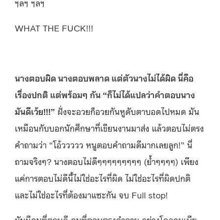
ฯลฯ ฯลฯ
WHAT THE FUCK!!!
นางตอบผิด นางตอบพลาด แต่ตัวนางไม่ได้ผิด นี่คือ
เรื่องปกติ แต่พร้อมๆ กัน “ก็ไม่ได้แปลว่าคำตอบนาง
มันดีเว้ย
!!!”
ฝั่งจะอวยก็อวยกันหูดับตาบอดไปหมด มัน
เหมือนกับบอกนักศึกษาที่เขียนงานมาส่ง แล้วตอบไม่ตรง
คำถามว่า “โอ้ววววว หนูตอบคำถามดีมากเลยลูก!” นี่
ถามจริงๆ? นางตอบไม่ดีๆๆๆๆๆๆๆๆๆ (ย้ำๆๆๆๆ) เพียง
แค่การตอบไม่ดีนี้ไม่ใช่อะไรที่ผิด ไม่ใช่อะไรที่ผิดปกติ
และไม่ใช่อะไรที่ต้องมาแซะกัน จบ Full stop!
มันมีคนที่ตอบดี คนที่ตอบตรงคำถาม อย่างโคลอมเบีย