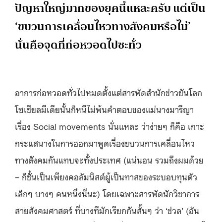
ปัญหาใหญ่มากของยุคนี้แหละครับ แต่เป็น
‘ขบวนการเคลื่อนไหวทางสังคมหรือไม่’
นั่นคือจุดที่ก่อหวอดไปซะทั่ว
อาการก่อหวอดทั่วไปหมดตั้งแต่สารพัดสำนักข่าวยันโลก
โซเชียลมีเดียนั้นก็หนีไม่พ้นคำตอบของแม่นางมารีญา
เรื่อง Social movements นั่นแหละ ว่าง่ายๆ ก็คือ เกาะ
กระแสนางในการออกมาพูดเรื่องขบวนการเคลื่อนไหว
ทางสังคมกันแทบจะทั้งประเทศ (แน่นอน รวมถึงผมด้วย
– ก็ชั้นเป็นเพียงคอลัมนิสต์ผู้เป็นทาสของระบอบทุนตัว
เล็กๆ บางๆ คนหนึ่งนี่นะ) โดยเฉพาะสารพัดนักวิชาการ
สายสังคมศาสตร์ ที่บางทีมักเรียกกันสั้นๆ ว่า ‘ช่วล’ (อัน