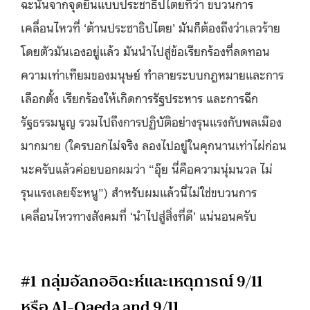
ฉะนั้นจากจุดยืนแบบประชาธิปไตยที่ว่า ขบวนการ
เคลื่อนไหวที่ ‘ต้านประชาธิปไตย’ มันก็ต้องถึงว่าเลวร้าย
โดยตัวมันเองอยู่แล้ว มันนำไปสู่ข้อเรียกร้องที่ลดทอน
ความเท่าเทียมของมนุษย์ ทำลายระบบกฎหมายและการ
เลือกตั้ง เรียกร้องให้เกิดการรัฐประหาร และการฉีก
รัฐธรรมนูญ รวมไปถึงการปฏิบัติอย่างรุนแรงกับพลเมือง
มากมาย (ใครบอกไม่จริง ลองไปอยู่ในคุกนานเท่าไผ่ก่อน
นะครับแล้วค่อยบอกผมว่า “อุ๊ย นี่คือความนุ่มนวล ไม่
รุนแรงเลยจ๊ะหนู”) สำหรับผมแล้วนี่ไม่ใช่ขบวนการ
เคลื่อนไหวทางสังคมที่ ‘นำไปสู่สิ่งที่ดี’ แน่นอนครับ
#1 กลุ่มอัลกออิดะห์และเหตุการณ์ 9/11
หรือ Al-Qaeda and 9/11