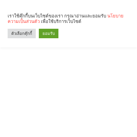
เราใช้คุ๊กกี้บนเว็บไซต์ของเรา กรุณาอ่านและยอมรับ
นโยบาย
ความเป็นส่วนตัว
เพื่อใช้บริการเว็บไซต์
ตัวเลือกคุ๊กกี้
ยอมรับ
Search
Categories
คุณกำลังอ่าน: