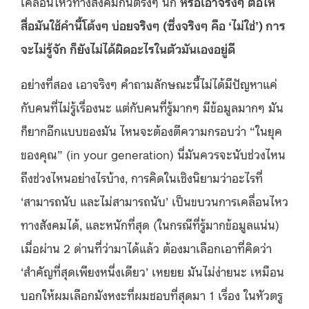
เคลื่อนไหวทางสังคมกันตรงๆ นัก
หรือเอาจริงๆ ต่อให้
สื่อมันใช้คำนี้โต้งๆ บ่อยจริงๆ (ซึ่งจริงๆ คือ ‘ไม่ใช่’) การ
จะไม่รู้จัก ก็ยังไม่ได้ผิดอะไรในตัวมันเองอยู่ดี
อย่างที่สอง เอาจริงๆ คำถามลักษณะนี้ไม่ได้มีปัญหาแค่
กับคนที่ไม่รู้เรื่องนะ แต่กับคนที่รู้มากๆ มีข้อมูลมากๆ มัน
ก็ยากอีกแบบของมัน ไหนจะต้องตีความกรอบว่า “ในยุค
ของคุณ” (in your generation) นี่มันควรจะนับช่วงไหน
ถึงช่วงไหนอย่างไรบ้าง, การคิดในเชิงนิยามว่าอะไรที่
‘สามารถนับ และไม่สามารถนับ’ เป็นขบวนการเคลื่อนไหว
ทางสังคมได้, และหนักที่สุด (ในกรณีที่รู้มากข้อมูลแน่น)
เมื่อผ่าน 2 ด่านที่ว่ามาได้แล้ว ต้องมาเลือกเอาที่คิดว่า
‘สำคัญที่สุดเพียงหนึ่งเดียว’ เหยยย มันไม่ง่ายนะ เหมือน
บอกให้ผมเลือกมังหงะที่ผมชอบที่สุดมา 1 เรื่อง ในหัวตรู