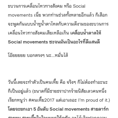
ขบวนการเคลื่อนไหวทางสังคม หรือ Social
movements เนี่ย พวกท่านช่วลทั้งหลายอีกแล้ว ก็เสือก
จะพูดกันแบบน้ำหูน้ำตาไหลกับความดีงามของขบวนการ
เคลื่อนไหวทางสังคมเสียเหลือเกิน
เคลื่อบน้ำตาลให้
Social movements ซะจนมันเป็นอะไรที่ดีแสนดี
โอ๊ยยยยย บอกตรงๆ นะ…หมั่นไส้
วันนี้เลยจะทำตัวเป็นคนเหี้ย คือ จริงๆ ก็ไม่ต้องทำอะนะ
ก็เป็นอยู่แล้ว (ขนาดที่มีชายชราปากร้ายนิสัยเลวคนหนึ่ง
เรียกหนูว่า #คนเหี้ย2017 แต่เอาเถอะ I’m proud of it.)
โดยจะยกเอา
5 อันดับ Social movements สายดาร์ก
สายขม สายเหี้ยในใจผมมาให้ดูกัน
จะได้เลิกฟอกความ