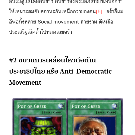
อบรมดูแลโดยคนขาว คนขาวจึงพึงมีอภิสิทธิ์ที่เหนือกว่า
ให้เหมาะสมกับสถานะอันเหนือกว่าของตน
[5]
…จร้าอีแม่
อีพ่อทั้งหลาย Social movement สวยงาม ดีเหลือ
ประเสริฐเลิศล้ำไปหมดเลยจร้า
#2 ขบวนการเคลื่อนไหวต่อต้าน
ประชาธิปไตย หรือ Anti-Democratic
Movement