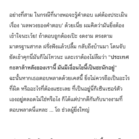
อย่างที่สาม ในกรณีที่นางพอจะรู้คำตอบ แต่ต้องประเมิน
เรื่อง ‘ผลพวงของคำตอบ’ ด้วยเนี่ย ผมคิดว่ามันยิ่งต้อง
เข้าใจนะเว้ย! ถ้าตอบถูกต้องเป๊ะ งดงาม ตรงตาม
มาตรฐานสากล ฝรั่งฟังแล้วปลื้ม กลับถึงบ้านมา โดนจับ
ยัดเข้าคุกนี่มันก็ไม่ไหวนะ และเราต้องไม่ลืมว่า “
ประเทศ
กะลาล้าหลังของเรานี้ มันมีเงื่อนไขนี้เป็นชะนักอยู่
”
ฉะนั้นหากเธอตอบพลาดด้วยเคสนี้ ยิ่งไม่ควรถือเป็นอะไร
ที่ผิด หรืออะไรที่ต้องแซะเลย ที่เป็นอยู่นี่ก็เซ็นเซอร์ตัว
เองอยู่ตลอดไม่ใช่หรือไง ก็ได้แต่ปากดีกันกับนางงามที่
ตอบพลาดนี่แหละ … โถ ช่วลผู้ยิ่งใหญ่