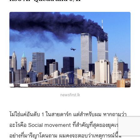
newsfirst.lk
ไม่ใช่แค่อันดับ 1 ในสายดาร์ก แต่สำหรับผม หากถามว่า
อะไรคือ Social movement ที่สำคัญที่สุดของยุคเรา
อย่างที่มารีญาโดนถาม ผมคงจะตอบว่าเหตุการณ์นี้นี่