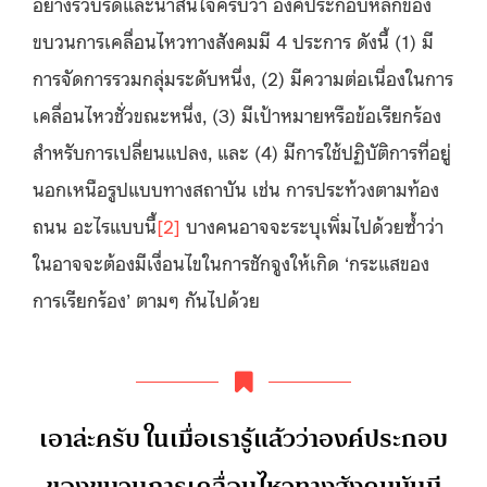
อย่างรวบรัดและน่าสนใจครับว่า องค์ประกอบหลักของ
ขบวนการเคลื่อนไหวทางสังคมมี 4 ประการ ดังนี้ (1) มี
การจัดการรวมกลุ่มระดับหนึ่ง, (2) มีความต่อเนื่องในการ
เคลื่อนไหวชั่วขณะหนึ่ง, (3) มีเป้าหมายหรือข้อเรียกร้อง
สำหรับการเปลี่ยนแปลง, และ (4) มีการใช้ปฏิบัติการที่อยู่
นอกเหนือรูปแบบทางสถาบัน เช่น การประท้วงตามท้อง
ถนน อะไรแบบนี้
[2]
บางคนอาจจะระบุเพิ่มไปด้วยซ้ำว่า
ในอาจจะต้องมีเงื่อนไขในการชักจูงให้เกิด ‘กระแสของ
การเรียกร้อง’ ตามๆ กันไปด้วย
เอาล่ะครับ ในเมื่อเรารู้แล้วว่าองค์ประกอบ
ของขบวนการเคลื่อนไหวทางสังคมมันมี