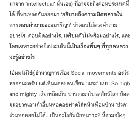
มาจาก ‘intellectual’ นั่นเอง) ที่อาจจะถึงค่อนประเทศนี้
ได้ ที่พาเหรดกันออกมา ‘
อธิบายถึงความผิดพลาดใน
การตอบคำถามของมารีญา’
ว่าตอบไม่ตรงคำถาม
อย่างไร, ตอบผิดอย่างไร, เตรียมตัวไม่พร้อมอย่างไร, และ
โดยเฉพาะอย่างยิ่งประเด็นนี้
เป็นเรื่องพื้นๆ ที่ทุกคนควร
จะรู้อย่างไร
ไอ้ผมไม่ใช่ผู้ชำนาญการเรื่อง Social movements อะไร
หรอกนะครับ แต่เห็นแต่ละคนเขียน ‘แซะ’ แบบ So high
and mighty เสียเหลือเกิน ปานลงมาโปรดสัตว์โลก ก็อด
จะอยากเอาเก้าอี้บนหอคอยฟาดใส่หน้าเพื่อนบ้าน ‘ช่วล’
ร่วมหอคอยไม่ได้…เป็นอะไรกันนักหนาวะ? นี่ถามจริงๆ