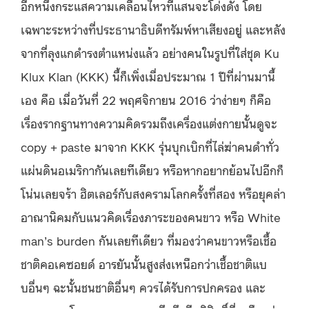
อีกหนึ่งกระแสความเคลื่อนไหวที่แสนจะโด่งดัง โดย
เฉพาะระหว่างที่ประธานาธิบดีทรัมพ์หาเสียงอยู่ และหลัง
จากที่ลุงแกดำรงตำแหน่งแล้ว อย่างคนในรูปที่ใส่ชุด Ku
Klux Klan (KKK) นี้ก็เพิ่งเมื่อประมาณ 1 ปีที่ผ่านมานี้
เอง คือ เมื่อวันที่ 22 พฤศจิกายน 2016 ว่าง่ายๆ ก็คือ
เรื่องรากฐานทางความคิดรวมถึงเครื่องแต่งกายนั้นดูจะ
copy + paste มาจาก KKK รุ่นบุกเบิกที่ไล่ฆ่าคนดำทั่ว
แผ่นดินอเมริกากันเลยทีเดียว หรือหากอยากย้อนไปอีกก็
โน่นเลยจร้า ฮิตเลอร์กับสงครามโลกครั้งที่สอง หรือยุคล่า
อาณานิคมกับแนวคิดเรื่องภาระของคนขาว หรือ White
man’s burden กันเลยทีเดียว ที่มองว่าคนขาวหรือเชื้อ
ชาติคอเคซอยด์ อารยันนั้นสูงส่งเหนือกว่าเชื้อชาติแบ
บอื่นๆ ฉะนั้นชนชาติอื่นๆ ควรได้รับการปกครอง และ