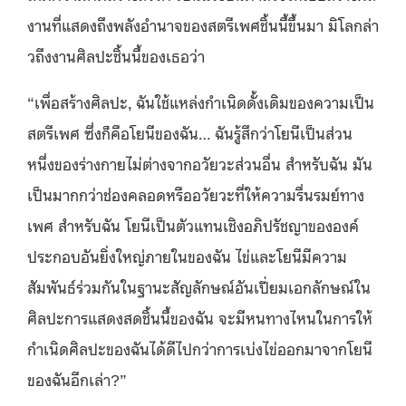
งานที่แสดงถึงพลังอำนาจของสตรีเพศชิ้นนี้ขึ้นมา มิโลกล่า
วถึงงานศิลปะชิ้นนี้ของเธอว่า
“เพื่อสร้างศิลปะ, ฉันใช้แหล่งกำเนิดดั้งเดิมของความเป็น
สตรีเพศ ซึ่งก็คือโยนีของฉัน… ฉันรู้สึกว่าโยนีเป็นส่วน
หนึ่งของร่างกายไม่ต่างจากอวัยวะส่วนอื่น สำหรับฉัน มัน
เป็นมากกว่าช่องคลอดหรืออวัยวะที่ให้ความรื่นรมย์ทาง
เพศ สำหรับฉัน โยนีเป็นตัวแทนเชิงอภิปรัชญาขององค์
ประกอบอันยิ่งใหญ่ภายในของฉัน ไข่และโยนีมีความ
สัมพันธ์ร่วมกันในฐานะสัญลักษณ์อันเปี่ยมเอกลักษณ์ใน
ศิลปะการแสดงสดชิ้นนี้ของฉัน จะมีหนทางไหนในการให้
กำเนิดศิลปะของฉันได้ดีไปกว่าการเบ่งไข่ออกมาจากโยนี
ของฉันอีกเล่า?”