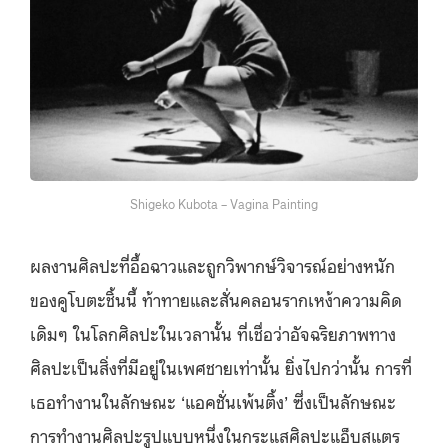
Shigeko Kubota – Vagina Painting
ผลงานศิลปะที่อื้อฉาวและถูกวิพากษ์วิจารณ์อย่างหนัก
ของคูโบตะชิ้นนี้ ท้าทายและสั่นคลอนรากเหง้าความคิด
เดิมๆ ในโลกศิลปะในเวลานั้น ที่เชื่อว่าอัจฉริยภาพทาง
ศิลปะเป็นสิ่งที่มีอยู่ในเพศชายเท่านั้น ยิ่งไปกว่านั้น การที่
เธอทำงานในลักษณะ ‘แอคชั่นเพ้นติ้ง’ ซึ่งเป็นลักษณะ
การทำงานศิลปะรูปแบบหนึ่งในกระแสศิลปะแอ็บสแตร