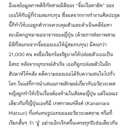
อีเมลข้อมูลภาพดิจิทัลสามมิติของ “จิ๋มเรือคายัค” ของ
เธอให้กับผู้ที่ร่วมสมทบทุน ซึ่งผลจากการทำงานศิลปะชุด
นี้ก็ทำให้เธอถูกตำรวจควบคุมตัวและดำเนินคดีข้อหา
ละเมิดกฎหมายอนาจารของญี่ปุ่น (ด้วยการส่งภาพสาม
มิติที่สแกนจากจิ๋มของเธอให้ผู้สมทบทุน) มีคนกว่า
21,000 คน ลงชื่อเรียกร้องรัฐบาลให้ปล่อยตัวเธอเป็น
อิสระ หลังจากอุทธรณ์สำเร็จ เธอก็ถูกปล่อยตัวในอีก
สัปดาห์ให้หลัง คดีความของเธอได้รับความสนใจไปทั่ว
โลก ในแง่ที่การนำเสนอภาพลักษณ์เกี่ยวกับอวัยวะเพศ
หญิงถูกทำให้เป็นเรื่องต้องห้ามในสังคมญี่ปุ่น แต่ในขณะ
เดียวกันที่ญี่ปุ่นเองก็มี เทศกาลแห่ลึงค์ (Kanamara
Matsuri) ที่แห่แหนรูปแทนของอวัยวะเพศชาย หรือที่
เรียกสั้นๆ ว่า ‘จู๋’ อย่างเอิกเริกครื้นเครงทุกปีเช่นเดียวกัน