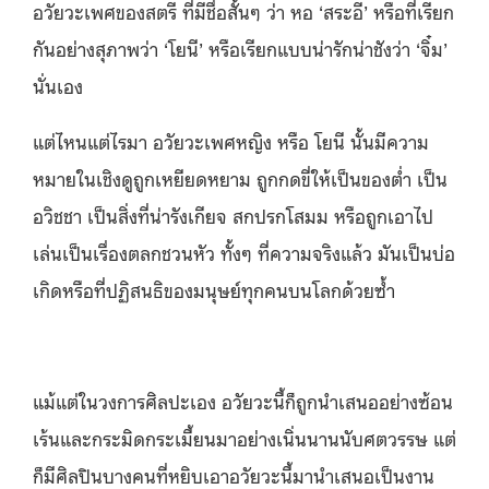
อวัยวะเพศของสตรี ที่มีชื่อสั้นๆ ว่า หอ ‘สระอี’ หรือที่เรียก
กันอย่างสุภาพว่า ‘โยนี’ หรือเรียกแบบน่ารักน่าชังว่า ‘จิ๋ม’
นั่นเอง
แต่ไหนแต่ไรมา อวัยวะเพศหญิง หรือ โยนี นั้นมีความ
หมายในเชิงดูถูกเหยียดหยาม ถูกกดขี่ให้เป็นของต่ำ เป็น
อวิชชา เป็นสิ่งที่น่ารังเกียจ สกปรกโสมม หรือถูกเอาไป
เล่นเป็นเรื่องตลกชวนหัว ทั้งๆ ที่ความจริงแล้ว มันเป็นบ่อ
เกิดหรือที่ปฏิสนธิของมนุษย์ทุกคนบนโลกด้วยซ้ำ
แม้แต่ในวงการศิลปะเอง อวัยวะนี้ก็ถูกนำเสนออย่างซ้อน
เร้นและกระมิดกระเมี้ยนมาอย่างเนิ่นนานนับศตวรรษ แต่
ก็มีศิลปินบางคนที่หยิบเอาอวัยวะนี้มานำเสนอเป็นงาน