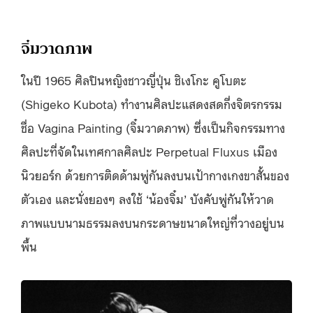
จิ๋มวาดภาพ
ในปี 1965 ศิลปินหญิงชาวญี่ปุ่น ชิเงโกะ คูโบตะ
(Shigeko Kubota) ทำงานศิลปะแสดงสดกึ่งจิตรกรรม
ชื่อ Vagina Painting (จิ๋มวาดภาพ) ซึ่งเป็นกิจกรรมทาง
ศิลปะที่จัดในเทศกาลศิลปะ Perpetual Fluxus เมือง
นิวยอร์ก ด้วยการติดด้ามพู่กันลงบนเป้ากางเกงขาสั้นของ
ตัวเอง และนั่งยองๆ ลงใช้ ‘น้องจิ๋ม’ บังคับพู่กันให้วาด
ภาพแบบนามธรรมลงบนกระดาษขนาดใหญ่ที่วางอยู่บน
พื้น