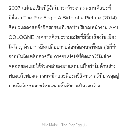
2007 แต่เธอเป็นที่รู้จักในวงกว้างจากผลงานศิลปะที่
มีชื่อว่า The PlopEgg – A Birth of a Picture (2014)
ศิลปะแสดงสดกึ่งจิตรกรรมที่เธอทำบริเวณหน้างาน ART
COLOGNE เทศกาลศิลปะร่วมสมัยที่มีชื่อเสียงในเมือง
โคโลญ ด้วยการยืนเปลือยกายล่อนจ้อนบนพื้นยกสูงที่ทำ
จากบันไดเหล็กสองอัน กางขาเบ่งไข่ที่ยัดเอาไว้ในช่อง
คลอดของเธอให้ร่วงหล่นลงมาแตกบนผืนผ้าใบด้านล่าง
ฟองแล้วฟองเล่า จนหมึกและสีอะคริลิคหลากสีที่บรรจุอยู่
ภายในไข่กระจายไหลเลอะพื้นสีขาวเป็นวงกว้าง
Milo Moiré – The PlopEgg (1)