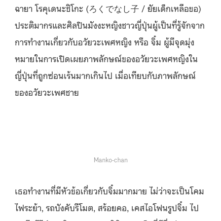
ฉายา โรคุเดนะชิโกะ (ろくでなし子 / ยัยเด็กเหลือขอ)
ประติมากรและศิลปินมังงะหญิงชาวญี่ปุ่นผู้เป็นที่รู้จักจาก
การทำงานเกี่ยวกับอวัยวะเพศหญิง หรือ จิ๋ม ผู้มีจุดมุ่ง
หมายในการเปิดเผยภาพลักษณ์ของอวัยวะเพศหญิงใน
ญี่ปุ่นที่ถูกซ่อนเร้นมากเกินไป เมื่อเทียบกับภาพลักษณ์
ของอวัยวะเพศชาย
Manko-chan
เธอทำงานที่มีหัวข้อเกี่ยวกับจิ๋มมากมาย ไม่ว่าจะเป็นโคม
ไฟระย้า, รถบังคับรีโมต, สร้อยคอ, เคสไอโฟนรูปจิ๋ม ไป