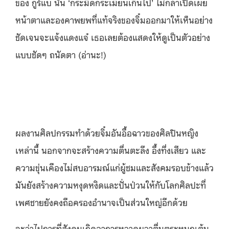
ของ กูร์แบ นั้น ‘กระมิดกระเมี้ยนเกินไป’ ไม่กล้าเปิดเผย
หน้าตาและองคาพยพที่แท้จริงของจิ๋มออกมาให้เห็นอย่าง
ชัดเจนจะแจ้งแดงแจ๋ เธอเลยต้องแสดงให้ดูเป็นตัวอย่าง
แบบชัดๆ ถนัดตา (อ่านะ!)
ผลงานศิลปกรรมทำด้วยจิ๋มอันอื้อฉาวของศิลปินหญิง
เหล่านี้ นอกจากจะสร้างความตื่นตะลึง อึ้งทึ่งเสียว และ
ความขุ่นเคืองไม่สบอารมณ์แก่ผู้ชมและสังคมรอบข้างแล้ว
มันยังสร้างความหงุดหงิดและปั่นป่วนให้กับโลกศิลปะที่
เพศชายยังคงถือครองอำนาจเป็นส่วนใหญ่อีกด้วย
จะว่าไปการที่สังคมเกิดอาการหวาดผวาตื่นตระหนกเต้น