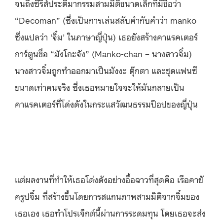
จนถึงซีรีส์ประติมากรรมสามมิติขนาดเล็กที่มีชื่อว่า
“Decoman” (ซึ่งเป็นการเล่นสลับคำกับคำว่า manko
ซึ่งแปลว่า ‘จิ๋ม’ ในภาษาญี่ปุ่น) เธอยังสร้างคาแรคเตอร์
การ์ตูนชื่อ “มังโกะจัง” (Manko-chan – นางสาวจิ๋ม)
นางสาวจิ๋มถูกทำออกมาเป็นมังงะ ตุ๊กตา และชุดแฟนซี
ขนาดเท่าคนจริง ซึ่งเธอหมายใจจะให้มันกลายเป็น
คาแรคเตอร์ที่โด่งดังในกระแสวัฒนธรรมป๊อปของญี่ปุ่น
แต่ผลงานที่ทำให้เธอโด่งดังอย่างอื้อฉาวที่สุดคือ เรือคายั
ครูปจิ๋ม ที่สร้างขึ้นโดยการสแกนภาพสามมิติจากจิ๋มของ
เธอเอง เธอทำโปรเจ็กต์นี้ผ่านการระดมทุน โดยเธอจะส่ง