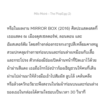
Milo Moiré – The PlopEgg (2)
หรือในผลงาน MIRROR BOX (2016) ศิลปะแสดงสดที่
เธอแสดง ณ เมืองดุสเซลดอร์ฟ, ลอนดอน และ
อัมสเตอร์ดัม โดยสร้างกล่องกระจกเงารูปสีเหลี่ยมคางหมู
สวมปกคลุมร่างกายท่อนบนและท่อนล่างเหมือนกับเสื้อ
และกระโปรง ตัวกล่องมีช่องเปิดด้านหน้าที่ปิดเอาไว้ด้วย
ผ้าม่านสีแดง เธอถือโทรโข่งป่าวร้องเชิญชวนให้คนที่เดิน
ผ่านไปผ่านมาให้ล้วงมือเข้าไปสัมผัส ลูบไล้ เคล้นคลึง
หรือล้วงควักอวัยวะพึงสงวนในร่มผ้าท่อนบนและท่อนล่าง
ของเธอในกล่องได้ตามใจชอบเป็นเวลา 30 วินาที