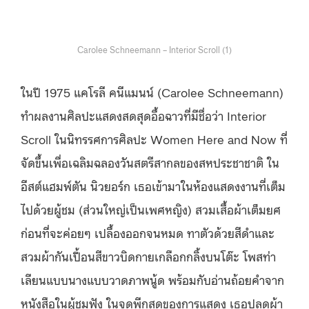
Carolee Schneemann – Interior Scroll (1)
ในปี 1975 แคโรลี คนีแมนน์ (Carolee Schneemann)
ทำผลงานศิลปะแสดงสดสุดอื้อฉาวที่มีชื่อว่า Interior
Scroll ในนิทรรศการศิลปะ Women Here and Now ที่
จัดขึ้นเพื่อเฉลิมฉลองวันสตรีสากลของสหประชาชาติ ใน
อีสต์แฮมพ์ตัน นิวยอร์ก เธอเข้ามาในห้องแสดงงานที่เต็ม
ไปด้วยผู้ชม (ส่วนใหญ่เป็นเพศหญิง) สวมเสื้อผ้าเต็มยศ
ก่อนที่จะค่อยๆ เปลื้องออกจนหมด ทาตัวด้วยสีดำและ
สวมผ้ากันเปื้อนสีขาวบิดกายเกลือกกลิ้งบนโต๊ะ โพสท่า
เลียนแบบนางแบบวาดภาพนู้ด พร้อมกับอ่านถ้อยคำจาก
หนังสือในผู้ชมฟัง ในจุดพีกสุดของการแสดง เธอปลดผ้า