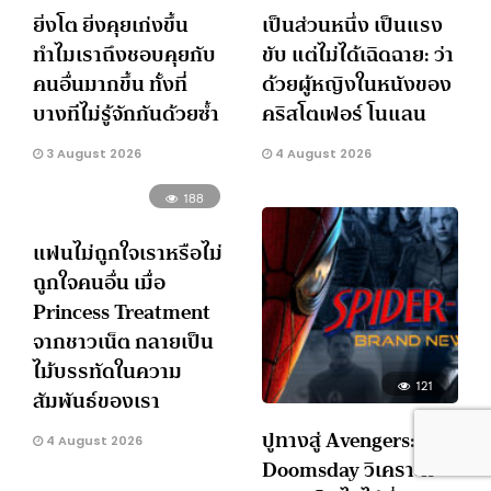
ยิ่งโต ยิ่งคุยเก่งขึ้น
เป็นส่วนหนึ่ง เป็นแรง
ทำไมเราถึงชอบคุยกับ
ขับ แต่ไม่ได้เฉิดฉาย: ว่า
คนอื่นมากขึ้น ทั้งที่
ด้วยผู้หญิงในหนังของ
บางทีไม่รู้จักกันด้วยซ้ำ
คริสโตเฟอร์ โนแลน
3 August 2026
4 August 2026
188
แฟนไม่ถูกใจเราหรือไม่
ถูกใจคนอื่น เมื่อ
Princess Treatment
จากชาวเน็ต กลายเป็น
ไม้บรรทัดในความ
121
สัมพันธ์ของเรา
ปูทางสู่ Avengers:
4 August 2026
Doomsday วิเคราะห์