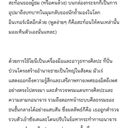
สะท้อนของผู้ชม (หรือคนล้วง) บนกล่องกระจกก็เป็นการ
อุปมาถึงบทบาทในมุมกลับของนักถ้ำมองในโลก
อินเทอร์เน็ตอีกด้วย (พูดง่ายๆ ก็คือสะท้อนให้คนเหล่านั้น
มองเห็นตัวเองนั่นแหละ)
ด้วยการใช้โยนีเป็นเครื่องมือและอาวุธทางศิลปะ ที่ปั่น
ป่วนโครงสร้างอำนาจชายเป็นใหญ่ในสังคม มัวเร่
แสดงออกถึงความรู้สึกและเสรีภาพทางเพศของอิตถีเพศ
อย่างตรงไปตรงมา และสำรวจพรมแดนทางศิลปะและ
ความลามกอนาจาร รวมถึงตอกหน้าระบบศีลธรรมของ
ชนชั้นกลางได้อย่างแสบสัน ซึ่งผลลัพธ์ก็คือ เธอถูกตำรวจ
รวบตัวเข้าซังเตและโดนปรับในข้อหากระทำการอนาจาร