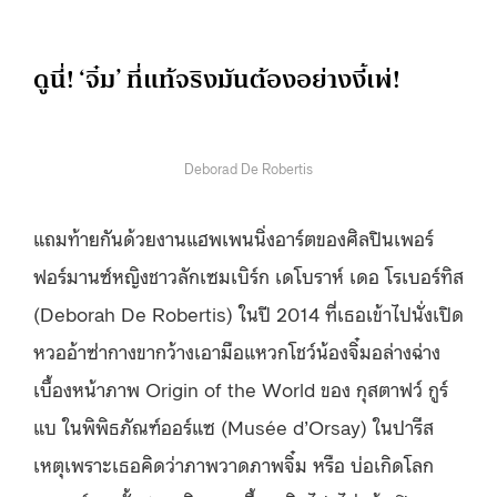
ดูนี่! ‘จิ๋ม’ ที่แท้จริงมันต้องอย่างงี้เพ่!
Deborad De Robertis
แถมท้ายกันด้วยงานแฮพเพนนิ่งอาร์ตของศิลปินเพอร์
ฟอร์มานซ์หญิงชาวลักเซมเบิร์ก เดโบราห์ เดอ โรเบอร์ทิส
(Deborah De Robertis) ในปี 2014 ที่เธอเข้าไปนั่งเปิด
หวออ้าซ่ากางขากว้างเอามือแหวกโชว์น้องจิ๋มอล่างฉ่าง
เบื้องหน้าภาพ Origin of the World ของ กุสตาฟว์ กูร์
แบ ในพิพิธภัณฑ์ออร์แซ (Musée d’Orsay) ในปารีส
เหตุเพราะเธอคิดว่าภาพวาดภาพจิ๋ม หรือ บ่อเกิดโลก