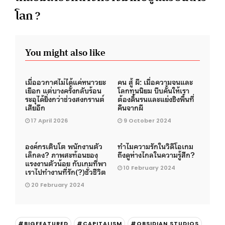
โลก ?
You might also like
เมื่ออวกาศไม่ได้แค่หนาวยะ
คน สู้ ผี: เมื่อความจนและ
เยือก แต่บางครั้งกลับร้อน
โลกทุนนิยม บีบคั้นให้เรา
ระอุได้ยิ่งกว่าช่วงสงกรานต์
ต้องดิ้นรนและแย่งชิงพื้นที่
เสียอีก
คืนจากผี
17 April 2026
9 October 2024
องค์กรเติบโต พนักงานตัว
ทำไมความรักในวิดีโอเกม
เล็กลง? ภาพสะท้อนของ
ถึงดูห่างไกลในความรู้สึก?
แรงงานตัวน้อย กับเกมที่พา
10 February 2024
เราไปทำงานที่รัก(?)ชั่วชีวิต
20 February 2024
#BIGFEATURED
#CAPITALISM
#OBSIDIAN STUDIOS