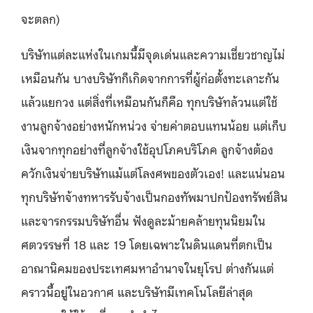
จะตลก)
บริษัทแต่ละแห่งในเกมนี้มีจุดเด่นและความเชี่ยวชาญไม่
เหมือนกัน บางบริษัทก็เกิดจากการที่ผู้ก่อตั้งทะเลาะกัน
แล้วแยกวง แต่สิ่งที่เหมือนกันก็คือ ทุกบริษัทล้วนแต่ใช้
งานลูกจ้างอย่างหนักหน่วง จ่ายค่าตอบแทนน้อย แต่เก็บ
เงินจากทุกอย่างที่ลูกจ้างใช้อุปโภคบริโภค ลูกจ้างต้อง
ควักเงินจ่ายบริษัทแม้แต่โลงศพของตัวเอง! และแน่นอน
ทุกบริษัทจ้างทหารรับจ้างเป็นกองทัพมาปกป้องทรัพย์สิน
และจารกรรมบริษัทอื่น ฟังดูละม้ายคล้ายทุนนิยมใน
ศตวรรษที่ 18 และ 19 โดยเฉพาะในดินแดนที่ตกเป็น
อาณานิคมของประเทศมหาอำนาจในยุโรป ต่างกันแต่
คราวนี้อยู่ในอวกาศ และบริษัทมีเทคโนโลยีล่าสุด