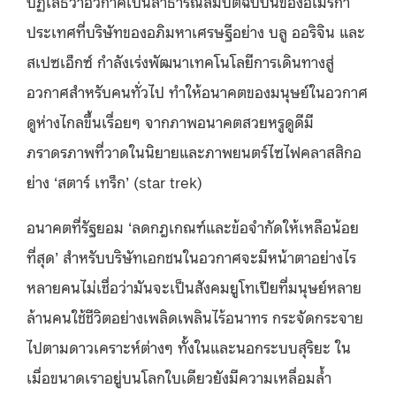
ปฏิเสธว่าอวกาศเป็นสาธารณสมบัติฉบับนี้ของอเมริกา
ประเทศที่บริษัทของอภิมหาเศรษฐีอย่าง บลู ออริจิน และ
สเปซเอ็กซ์ กำลังเร่งพัฒนาเทคโนโลยีการเดินทางสู่
อวกาศสำหรับคนทั่วไป ทำให้อนาคตของมนุษย์ในอวกาศ
ดูห่างไกลขึ้นเรื่อยๆ จากภาพอนาคตสวยหรูดูดีมี
ภราดรภาพที่วาดในนิยายและภาพยนตร์ไซไฟคลาสสิกอ
ย่าง ‘สตาร์ เทร็ก’ (star trek)
อนาคตที่รัฐยอม ‘ลดกฎเกณฑ์และข้อจำกัดให้เหลือน้อย
ที่สุด’ สำหรับบริษัทเอกชนในอวกาศจะมีหน้าตาอย่างไร
หลายคนไม่เชื่อว่ามันจะเป็นสังคมยูโทเปียที่มนุษย์หลาย
ล้านคนใช้ชีวิตอย่างเพลิดเพลินไร้อนาทร กระจัดกระจาย
ไปตามดาวเคราะห์ต่างๆ ทั้งในและนอกระบบสุริยะ ใน
เมื่อขนาดเราอยู่บนโลกใบเดียวยังมีความเหลื่อมล้ำ