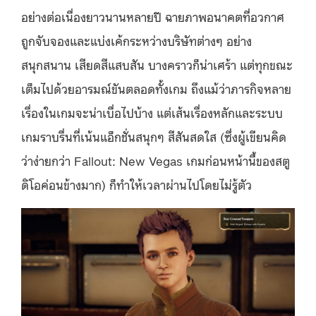
อย่างต่อเนื่องยาวนานหลายปี ฉายภาพอนาคตที่อวกาศ
ถูกจับจองและแบ่งเค้กระหว่างบริษัทต่างๆ อย่าง
สนุกสนาน เสียดสีแสบสัน บางคราวก็น่าเศร้า แต่ทุกขณะ
เต็มไปด้วยอารมณ์ขันตลอดทั้งเกม ถึงแม้ว่าภารกิจหลาย
เรื่องในเกมจะน่าเบื่อไปบ้าง แต่เส้นเรื่องหลักและระบบ
เกมราบรื่นที่เน้นแอ็กชั่นสนุกๆ สีสันสดใส (ซึ่งผู้เขียนคิด
ว่าง่ายกว่า Fallout: New Vegas เกมก่อนหน้านี้ของสตู
ดิโอค่อนข้างมาก) ก็ทำให้เวลาผ่านไปโดยไม่รู้ตัว