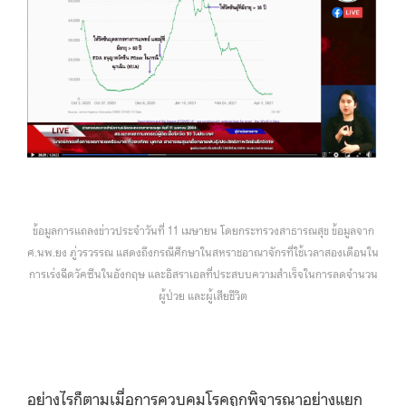
ข้อมูลการแถลงข่าวประจำวันที่ 11 เมษายน โดยกระทรวงสาธารณสุข ข้อมูลจาก
ศ.นพ.ยง ภู่วรวรรณ แสดงถึงกรณีศึกษาในสหราชอาณาจักรที่ใช้เวลาสองเดือนใน
การเร่งฉีดวัคซีนในอังกฤษ และอิสราเอลที่ประสบบความสำเร็จในการลดจำนวน
ผู้ป่วย และผู้เสียชีวิต
อย่างไรก็ตามเมื่อการควบคุมโรคถูกพิจารณาอย่างแยก