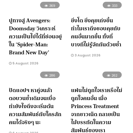
369
333
ปูทางสู่ Avengers:
ยิ่งโต ยิ่งคุยเก่งขึ้น
Doomsday วิเคราะห์
ทำไมเราถึงชอบคุยกับ
ความเป็นไปได้ที่ซ่อนอยู่
คนอื่นมากขึ้น ทั้งที่
ใน ‘Spider-Man:
บางทีไม่รู้จักกันด้วยซ้ำ
Brand New Day’
3 August 2026
5 August 2026
286
262
ปัดแอปฯ หาคู่จนล้า
แฟนไม่ถูกใจเราหรือไม่
ตอบวนซ้ำเดิมจนเบื่อ
ถูกใจคนอื่น เมื่อ
ทำยังไงถึงจะเริ่มต้น
Princess Treatment
ความสัมพันธ์กับใครสัก
จากชาวเน็ต กลายเป็น
คนได้จริงๆ นะ
ไม้บรรทัดในความ
สัมพันธ์ของเรา