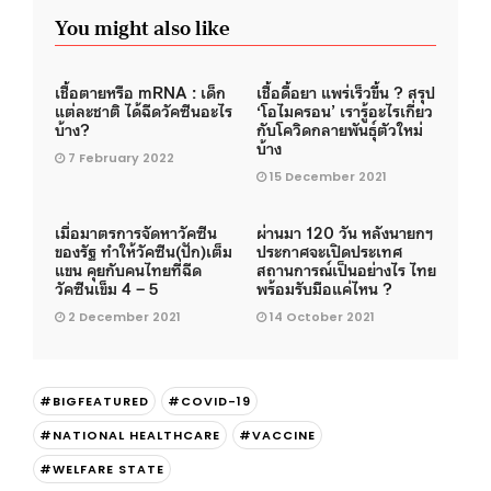
You might also like
เชื้อตายหรือ mRNA : เด็ก
เชื้อดื้อยา แพร่เร็วขึ้น ? สรุป
แต่ละชาติ ได้ฉีดวัคซีนอะไร
‘โอไมครอน’ เรารู้อะไรเกี่ยว
บ้าง?
กับโควิดกลายพันธุ์ตัวใหม่
บ้าง
7 February 2022
15 December 2021
เมื่อมาตรการจัดหาวัคซีน
ผ่านมา 120 วัน หลังนายกฯ
ของรัฐ ทำให้วัคซีน(ปัก)เต็ม
ประกาศจะเปิดประเทศ
แขน คุยกับคนไทยที่ฉีด
สถานการณ์เป็นอย่างไร ไทย
วัคซีนเข็ม 4 – 5
พร้อมรับมือแค่ไหน ?
2 December 2021
14 October 2021
#BIGFEATURED
#COVID-19
#NATIONAL HEALTHCARE
#VACCINE
#WELFARE STATE