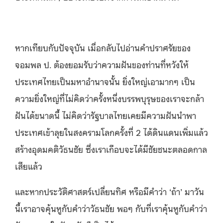
หากเทียบกับปัจจุบัน เมื่อกลับไปอ่านคำปราศรัยของ
จอมพล ป. ต้องยอมรับว่าความฝันของท่านที่หวังให้
ประเทศไทยเป็นมหาอำนาจนั้น ยิ่งใหญ่เอามากๆ เป็น
ความยิ่งใหญ่ที่ไม่คิดว่าครั้งหนึ่งบรรพบุรุษของเราจะกล้า
ฝันได้ขนาดนี้ ไม่คิดว่ารัฐบาลไทยเคยมีความฝันนำพา
ประเทศเข้าลุยในสงครามโลกครั้งที่ 2 ได้ดินแดนเพิ่มแล้ว
สร้างอุดมคติวัธนชัย ซึ่งเราเกือบจะได้มีชัยชนะตลอดกาล
เสียแล้ว
และหากประวัติศาสตร์เปลี่ยนทิศ หรือมีคำว่า ‘ถ้า’ มาวัน
นี้เราอาจคุ้นหูกับคำว่าวัธนชัย พอๆ กับที่เราคุ้นหูกับคำว่า