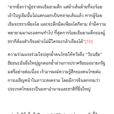
“ยากยิ่งกว่าผู้ชราสนเข็มยามดึก แต่ถ้าเส้นด้ายที่จะร้อย
เข้าในรูเข็มนั้นไม่แตกแยกเป็นหลายเส้นแล้ว หากผู้ร้อย
เข็มจะชราเพียงได และจะดึกมืดเพียงไดก็ตาม ถ้ามีความ
พยายามมานะอดทนทำไป ที่สุดการร้อยเข็มยามดึกของผู้
ชราก็ต้องสำเร็จอย่างไม่มีใครจะกล้าเถียงได้”
[10]
ความร่วมแรงร่วมใจปลุกย้ำคนไทยให้หวังถึง “วัธนชัย”
ชัยชนะอันยิ่งใหญ่ถูกตอกย้ำผ่านการปราศรัยของนายกรัฐ
มตรีอย่างต่อเนื่อง เร้าอารมณ์ความรู้สึกของคนไทยต่อ
การเผชิญหน้าในภาวะสงคราม โดยมีการจินตกรรมว่า
ประเทศไทยจะเป็นมหาอำนาจและชาติที่ยิ่งใหญ่