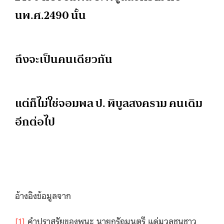
นพ.ศ.2490 นั้น
ถึงจะเป็นคนเดียวกัน
แต่ก็ไม่ใช่จอมพล ป. พิบูลสงคราม คนเดิม
อีกต่อไป
อ้างอิงข้อมูลจาก
[1]
คำปราสรัยของพนะ นายกรัถมนตรี แด่มวลชนชาว