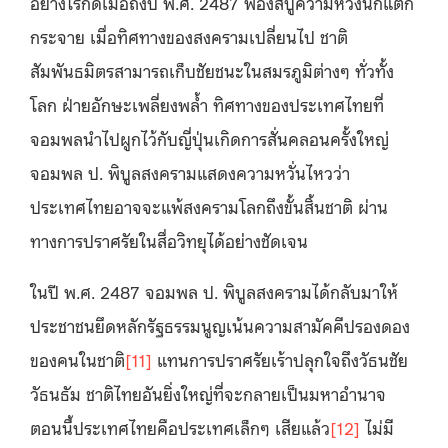
อย่างไรก็ดีเมื่อถึงปี พ.ศ. 2487 ฟองสบู่ความหวังนี้ก็แตก
กระจาย เมื่อทิศทางของสงครามเปลี่ยนไป ชาติ
สัมพันธมิตรสามารถเก็บชัยชนะในสมรภูมิต่างๆ ทั่วทั้ง
โลก ฝ่ายอักษะเพลี่ยงพล้ำ ทิศทางของประเทศไทยที่
จอมพลนำไปผูกไว้กับญี่ปุ่นเกิดการสั่นคลอนครั้งใหญ่
จอมพล ป. พิบูลสงครามแสดงความหวั่นไหวว่า
ประเทศไทยอาจจะแพ้สงครามโลกถึงขั้นสิ้นชาติ ผ่าน
ทางการปราศรัยในสื่อวิทยุได้อย่างชัดเจน
ในปี พ.ศ. 2487 จอมพล ป. พิบูลสงครามได้กลับมาให้
ประชาชนยึดหลักรัฐธรรมนูญเน้นความสามัคคีปรองดอง
ของคนในชาติ
[11]
แทนการปราศรัยเร้าปลุกใจถึงวัธนชัย
วัธนธัม ชาติไทยอันยิ่งใหญ่ที่จะกลายเป็นมหาอำนาจ
ตอนนี้ประเทศไทยคือประเทศเล็กๆ เสียแล้ว
[12]
ไม่มี