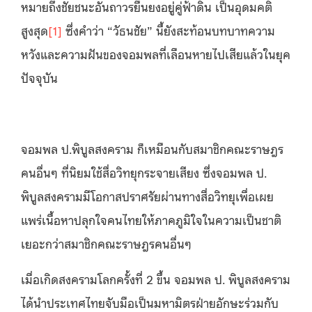
หมายถึงชัยชนะอันถาวรยืนยงอยู่คู่ฟ้าดิน เป็นอุดมคติ
สูงสุด
[1]
ซึ่งคำว่า “วัธนชัย” นี้ยังสะท้อนบทบาทความ
หวังและความฝันของจอมพลที่เลือนหายไปเสียแล้วในยุค
ปัจจุบัน
จอมพล ป.พิบูลสงคราม ก็เหมือนกับสมาชิกคณะราษฎร
คนอื่นๆ ที่นิยมใช้สื่อวิทยุกระจายเสียง ซึ่งจอมพล ป.
พิบูลสงครามมีโอกาสปราศรัยผ่านทางสื่อวิทยุเพื่อเผย
แพร่เนื้อหาปลุกใจคนไทยให้ภาคภูมิใจในความเป็นชาติ
เยอะกว่าสมาชิกคณะราษฎรคนอื่นๆ
เมื่อเกิดสงครามโลกครั้งที่ 2 ขึ้น จอมพล ป. พิบูลสงคราม
ได้นำประเทศไทยจับมือเป็นมหามิตรฝ่ายอักษะร่วมกับ