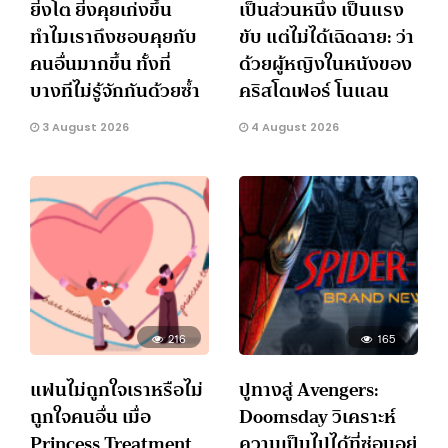
ยิ่งโต ยิ่งคุยเก่งขึ้น
เป็นส่วนหนึ่ง เป็นแรง
ทำไมเราถึงชอบคุยกับ
ขับ แต่ไม่ได้เฉิดฉาย: ว่า
คนอื่นมากขึ้น ทั้งที่
ด้วยผู้หญิงในหนังของ
บางทีไม่รู้จักกันด้วยซ้ำ
คริสโตเฟอร์ โนแลน
3 August 2026
4 August 2026
216
165
แฟนไม่ถูกใจเราหรือไม่
ปูทางสู่ Avengers:
ถูกใจคนอื่น เมื่อ
Doomsday วิเคราะห์
Princess Treatment
ความเป็นไปได้ที่ซ่อนอยู่