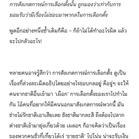
การสังเกตการณ์การเลือกตั้งนั้น ถูกมองว่าเท่ากับการ
ยอมรับว่ามีเรื่องไม่ชอบมาพากลในการเลือกตั้ง
พูดอีกอย่างหนึ่งซ้ำเดิมก็คือ – ก็ถ้าไม่ได้ทำอะไรผิด แล้ว
จะไปกลัวอะไร!
หลายคนอาจรู้สึกว่า การสังเกตการณ์การเลือกตั้ง ดูเป็น
เรื่องที่ล่วงละเมิดอธิปไตยอย่างไรชอบกลอยู่ คือจู่ๆ จะให้
คนจากชาติอื่นเข้ามา ‘เผือก’ การเลือกตั้งของเราไปทำไม
กัน ไอ้คนที่อยากให้มีคนนอกมาสังเกตการณ์พวกนี้ มัน
ช่างไม่รักชาติเอาเสียเลย ชังชาติมากละสิ ถึงต้องไปลาก
ต่างชาติเข้ามายุ่งเกี่ยวด้วย เผลอๆ ก็อาจคิดว่าเป็นเรื่อง
ของพวกคนชั่วที่เที่ยวได้เร่ ‘ขายชาติ’ ไปโน่น น่าจะรับเงิน