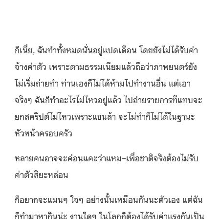
ก็เนี่ย, ฉันทำทั้งหมดนั่นอยู่แปดเดือน โดยยังไม่ได้รับค่า
จ้างค่าตัว เพราะตามธรรมเนียมแล้วถือว่
าภาพยนตร์ยัง
ไม่เริ่มถ่ายทำ ท่านเองก็ไม่ได้ห้ามไปทำงานอื่น แต่เอา
จริงๆ ฉันก็ทำอะไรไม่
ไหวอยู่แล้ว ไปถ่ายรายการทีแทบจะ
ยกสคริปต์
ไม่ไหวเพราะแขนล้า จะไม่ทำก็ไม่ได้ในฐานะ
หัวหน้
าครอบครัว
หลายคนอาจจะค่อนแคะว่าแหม–เพื่
อชาติจริงต้องไม่รับ
ค่าตัวสิ
ยะหล่อน
ก็อยากจะแมนๆ ใจๆ อย่างนั้นเหมื
อนกันนะตัวเอง แต่ฉัน
ก็ทำมาหากินน่ะ งานใดๆ ในโลกก็ต้องได้รับค่
าแรงกันเป็น