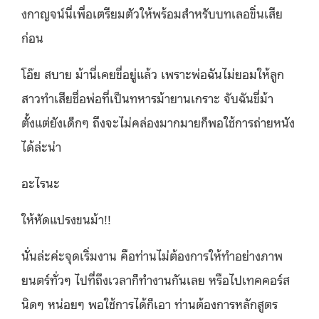
งกาญจน์นี่เพื่
อเตรียมตัวให้พร้อมสำหรั
บบทเลอขิ่นเสีย
ก่อน
โอ๊ย สบาย ม้านี่เคยขี่อยู่แล้ว เพราะพ่อฉันไม่ยอมให้ลู
ก
สาวทำเสียชื่อพ่อที่เป็นทหารม้
ายานเกราะ จับฉันขี่ม้า
ตั้งแต่ยังเด็กๆ ถึงจะไม่คล่องมากมายก็พอใช้
การถ่ายหนัง
ได้ล่ะน่า
อะไรนะ
ให้หัดแปรงขนม้า!!
นั่นล่ะค่ะจุดเริ่มงาน คือท่านไม่ต้องการให้ทำอย่
างภาพ
ยนตร์ทั่วๆ ไปที่ถึงเวลาก็
ทำงานกันเลย หรือไปเทคคอร์ส
นิดๆ หน่อยๆ พอใช้
การได้ก็เอา ท่านต้องการหลักสูตร