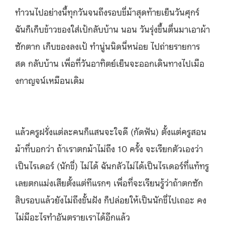
ทำวนไปอย่างนี้ทุกวันจนถึงรอบขี่
ม้าสุดท้ายเย็นวันศุกร์
ฉันก็เก็บข้าวของใส่เป้กลับบ้าน นอน วันรุ่งขึ้นตื่นมาเอาผ้า
ซักตาก เก็บของลงเป้ ทำนู่นนิดนี่หน่อย ไปถ่ายรายการ
สด กลับบ้าน เพื่อที่วันอาทิตย์เย็นจะออกเดิ
นทางไปเมือ
งกาญจน์เหมือนเดิม
แล้วครูฝรั่งแต่ละคนก็แสนจะใจดี
(กัดฟัน) ตั้งแต่ครูสอน
ม้าที่บอกว่า ถ้าเราตกม้าไม่ถึง 10 ครั้ง จะเรียกตัวเองว่า
เป็นไรเดอร์ (นั
กขี่) ไม่ได้ ฉันกลัวไม่ได้เป็นไรเดอร์ที่แท้
ทรู
เลยตกแม่งเสียตั้งแต่ทีแรกๆ เพื่อที่จะเรียนรู้ว่าถ้าตกซัก
สิบรอบแล้วยังไม่ถึงขั้
นฝัง ก็ปล่อยให้เป็นนักขี่ไปเถอะ คง
ไม่มีอะไรทำอันตรายเราได้อี
กแล้ว