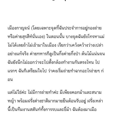
เมืองกาญจน์ (โดยเฉพาะจุดที่ฉั
นประจำการอยู่กองถ่าย
หรือค่ายสุ
รสีห์นั่นเอง) ในตอนนั้น บางจุดฉันยังโทรหาแม่
ไม่ได้
เลยถ้าไม่เข้ามาในเมือง เรียกว่าเคว้งคว้างว่างเปล่า
อย่
างแท้จริง ค่ายทหารก็ดูเป็นกึ่งค่ายกึ่งป่
า ต้นไม้แน่นจน
ฉันยังนึกไม่ออกว่
าจะไปตั้งกล้องทำงานกันตรงไหน ไป
แรกๆ ฉันก็เตรียมใจไป ว่าคงเริ่มถ่ายทำฉากอะไรง่ายๆ ก่
อน
แต่ไม่ใช่ค่ะ ไม่มีการถ่ายทำค่ะ มีเพียงคอกม้าและสนาม
หญ้า พร้อมฝรั่งต่างชาติมากมายยืนต้
อนรับอยู่ ฝรั่งเหล่า
นี้เป็นทีมงานสตันท์
ทั้งการรบและขี่ม้า ฉันต้องมาเมือ