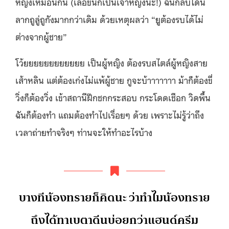
หญิงเหมื
อนกัน (เลอขิ่นก็เป็นเจ้าหญิงนะ!
) ฉันกลับโดน
ลากถูลู่ถูกังมากกว่
าเดิม ด้วยเหตุผลว่า “ยูต้องรบได้ไม่
ต่างจากผู้ชาย”
โว้ยยยยยยยยยยยย เป็นผู้หญิง ต้องรบสไตล์ผู้หญิงสาย
เส้าหลิน แต่ต้องเก่งไม่แพ้ผู้ชาย กูจะบ้าาาาาาา ม้าก็ต้องขี่
วิ่งก็ต้องวิ่ง เข้าสถานีฝึกชกกระสอบ กระโดดเชือก วิดพื้น
ฉันก็ต้องทำ แถมต้องทำไปเรื่อยๆ ด้วย เพราะไม่รู้ว่าถึง
เวลาถ่ายทำจริ
งๆ ท่านจะให้ทำอะไรบ้าง
บางทีน้องทรายก็คิดนะ ว่าทำไมน้องทราย
ถึงได้ทาเบตาดี
นบ่อยกว่าแฮนด์ครีม