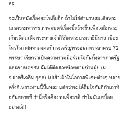
ล่ะ
จะเป็นหนังเรื่องอะไรเสียอีก ถ้าไม่ใช่ตำนานสมเด็
จพระ
นเรศวรมหาราช ภาพยนตร์เรื่องนี้สร้างขึ้
นเพื่อเฉลิมพระ
เกียรติสมเด็
จพระนางเจ้าสิริกิตพระบรมราชินี
นาถ เนื่อง
ในวโรกาสมหามงคลที่
ทรงเจริญพระชนมพรรษาครบ 72
พรรษา เรียกว่าเป็นความร่วมมือร่
วมใจกันทั้งจากภาครั
ฐ
และภาคเอกชน ฉันได้ติดสอยห้อยตามท่านมุ้ย (ม.
จ.ชาตรีเฉลิม ยุคล) ไปเข้าเฝ้าในโอกาสพิเศษต่
างๆ หลาย
ครั้งก็เพราะงานนี้นี่
แหละ แต่กว่าจะได้ชื่นใจกันก็ทำเอาท้
อกันหลายที ว่านี่หรือคืองานเพื่อชาติ ทำไมมันเหนื่อย
อย่างเง้!!