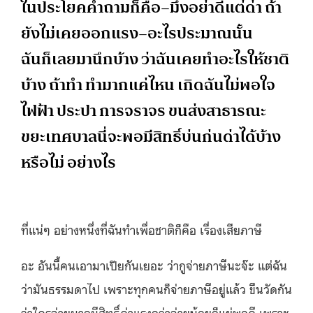
ในประโยคคำถามก็คือ–มึ
งอย่าดีแต่ด่า ถ้า
ยังไม่เคยออกแรง–อะไรประมาณ
นั้น
ฉันก็เลยมานึกบ้าง ว่าฉันเคยทำอะไรให้ชาติ
บ้าง ถ้าทำ ทำมากแค่ไหน เกิดฉันไม่พอใจ
ไฟฟ้า ประปา การจราจร ขนส่งสาธารณะ
ขยะเทศบาลนี่จะพอมีสิทธิ์บ่นก่
นด่าได้บ้าง
หรือไม่ อย่างไร
ที่แน่ๆ อย่างหนึ่งที่ฉันทำเพื่
อชาติก็คือ เรื่องเสียภาษี
อะ อันนี้คนเอามาเปียกันเยอะ ว่ากูจ่ายภาษีนะจ๊ะ แต่ฉัน
ว่ามันธรรมดาไป เพราะทุกคนก็จ่ายภาษีอยู่แล้ว ขืนวัดกัน
ว่าใครจ่ายมากมีสิทธิ์
ด่าแรงกว่าจ่ายน้อยก็แย่พอดี เพราะ