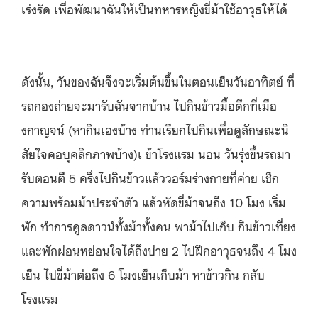
เร่งรัด เพื่อพัฒนาฉันให้เป็นทหารหญิงขี่
ม้าใช้อาวุธให้ได้
ดังนั้น, วันของฉันจึงจะเริ่มต้นขึ้
นในตอนเย็นวันอาทิตย์ ที่
รถกองถ่ายจะมารับฉันจากบ้าน ไปกินข้าวมื้อดึกที่เมือ
งกาญจน์
(หากินเองบ้าง ท่านเรียกไปกินเพื่อดูลักษณะนิ
สัยใจคอบุคลิกภาพบ้าง)เ ข้
าโรงแรม นอน วันรุ่งขึ้นรถมา
รับตอนตี 5 ครึ่งไปกินข้าวแล้ววอร์มร่างกายที่ค่
าย เช็ก
ความพร้อมม้าประจำตัว แล้วหัดขี่ม้าจนถึง 10 โมง เริ่ม
พัก ทำการคูลดาวน์ทั้งม้าทั้งคน พาม้าไปเก็บ กินข้าวเที่ยง
และพักผ่อนหย่
อนใจได้ถึงบ่าย 2 ไปฝึกอาวุธจนถึง 4 โมง
เย็น ไปขี่ม้าต่อถึง 6 โมงเย็นเก็บม้า หาข้าวกิน กลับ
โรงแรม