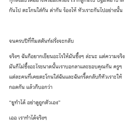
กันไป ตะโกนใส่กัน ด่ากัน ร้องไห้ หัวเราะกันไปอย่างนั้น
จนครบปีที่ทีมสตันท์ฝรั่งจะกลับ
จริงๆ ฉันก็อยากเขียนอะไรให้มั
นซึ้งๆ ล่ะนะ แต่ความจริง
มันก็ไม่ซึ้
งอะไรขนาดนั้นเราบอกลาและขอบคุณกัน ครูๆ
แต่ละคนที่เคยตะโกนใส่ฉั
นและฉันกรี๊ดกลับก็หัวเราะให้
กอดกัน แล้วก็บอกว่า
“ยูทำได้ อย่าดูถูกตัวเอง”
เออ เราทำได้จริงๆ