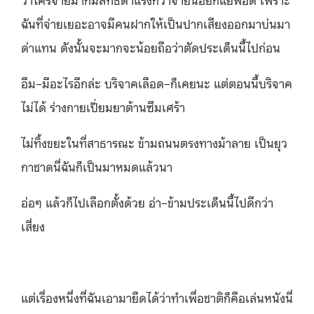
ฉันที่จ่ายเยอะอาจมี
คนฝากให้เป็นปากเสียงออกมาบ่
นมา
ด่าแทน ดังนั้นจะมากจะน้อยถือว่าตั
ดประเด็นนี้ไปก่อน
อืม–มีอะไรอีกล่ะ บริจาคเลือด–ก็เคยนะ แต่ตอนนี้บริจาค
ไม่ได้ ร่างกายเปี่ยมยาต้านซึมเศร้า
ไม่ทิ้งขยะในที่สาธารณะ ข้ามถนนตรงทางม้าลาย เป็นยุว
กาชาดนี่ฉันก็เป็
นมาหมดแล้วนา
อ่อๆ แล้วก็ไปเลือกตั้งด้วย อ่า–ข้ามประเด็นนี้ไปดีกว่า
เสี่ยง
แต่เรื่องหนึ่งที่ฉันเอามายื
ดได้ว่าทำเพื่อชาติก็คือเล่นหนั
งนี่