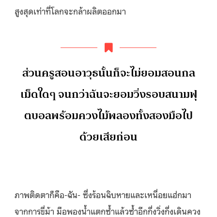
สูงสุดเท่าที่โลกจะกล้าผลิ
ตออกมา
ส่วนครูสอนอาวุธนั้นก็จะไม่
ยอมสอนกล
เม็ดใดๆ จนกว่าฉันจะยอมวิ่งรอบสนามฟุ
ตบอลพร้อมควงไม้พลองทั้งสองมื
อไป
ด้วยเสียก่อน
ภาพติดตาก็คือ-ฉัน- ซึ่งร้อนฉิบหายและเหนื่อยแฮ่
กมา
จากการขี่ม้า มือพองน้ำแตกซ้ำแล้วซ้ำอีกกึ่
งวิ่งกึ่งเดินควง