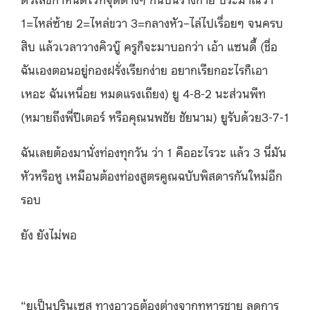
1=ไหล่ซ้าย 2=ไหล่ขวา 3=กลางหัว–ไล่ไปเรื่อยๆ จนครบ
สิ
บ แล้วเวลาวางคิวบู๊ ครูก็จะมาบอกว่า เอ้า แซนดี้ (ชื่อ
ฉันเองตอนอยู่กองฝรั่งเรียกง่าย อยากเรียกอะไรก็เอา
เหอะ ฉันเหนื่อย หมดแรงเถียง) ยู 4-8-2 นะส่วนพีท
(หมายถึงพี่ปีเตอร์ หรือคุณนพชัย ชัยนาม) ยูรับด้วย3-7-1
ฉันเลยต้องมานั่งท่องทุกวัน ว่า 1 คืออะไรวะ แล้ว 3 นี่มัน
หัวหรือหู เหมือนต้องท่องสูตรคูณฉบับพิ
สดารกันใหม่อีก
รอบ
ยัง ยังไม่พอ
“ยูเป็นปรินเซส ทางอาวุธต้องต่างจากทหารชาย ลดการ