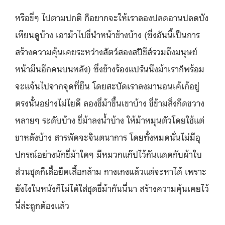
หรือขี่ๆ ไปตามปกติ ก็อยากจะให้เราลองปลดอานปลดบั
ง
เหียนดูบ้าง เอาม้าไปขี่นำหน้าช้างบ้าง (ซึ่
งอันนี้เป็นการ
สร้างความคุ้
นเคยระหว่างสัตว์สองสปีชีส์รวมถึ
งมนุษย์
หน้ามึนอีกคนบนหลัง) ซึ่
งช้างร้องแปร๋นนึงม้าเราก็พร้
อม
จะแจ้นไปจากจุดที่ยืน โดยสะบัดเราลงมานอนเค้เก้อยู่
ตรงนั้นอย่างไม่ไยดี ลองขี่ม้าขึ้นเขาบ้าง ขี่ข้ามสิ่งกีดขวาง
หลายๆ ระดับบ้
าง ขี่ม้าลงน้ำบ้าง ให้ม้าหมุนตัวโดยใช้แต่
ขาหลังบ้
าง สารพัดจะจินตนาการ โดยทั้งหมดนั่นไม่มีอุ
ปกรณ์อย่
างนักขี่ม้าใดๆ มีหมวกแก๊ปไว้กันแดดกับผ้าใบ
ส่วนชุดก็เสื้อยืดเสื้อกล้าม กางเกงแล้วแต่จะหาได้ เพราะ
ยังไงในหนังก็ไม่ได้ใส่ชุ
ดขี่ม้ากันนี่นา สร้างความคุ้นเคยไว้
นี่ล่ะถูกต้
องแล้ว