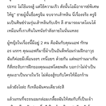
ปะทะ ไม่ใช้แรงสู้ แต่ใช้ความเร็ว ดังนั้นไอมีอาจารย์พิเศษ
ให้ยู” ชายผู้นั้นชื่อครูจิม จบจากเส้าหลิน นี่เรื่องจริง ครูจิ
มเป็นศิษย์ร่วมรุ่นเส้าหลิ
นกับเจ็ท ลี สามารถผาดโผนได้
เหมือนที่เราเห็
นในหนังกำลังภายในนั่นแหละ
ผู้หญิงในเรื่องนี้มีอยู่ 2 คน คือฉันกับคุณแอฟ ทักษ
อร แรกๆ คุณแอฟก็มาขี่ม้าเป็นอันดี
พร้อมร่วมฝึกอาวุธ
ฉันก็ค่อยมีเพื่อนงงๆ เหนื่อยๆ ด้
วยกัน แต่พอท่านมาเห็น
ก็สั่งระงั
บการฝึกของคุณแอฟโดยพลัน บอกว่าไม่จำเป็น
คุณเขาเป็นนางในวัง ไม่ต้องสู้รบกับใครให้มือกร้าน
แล้วยังไงล่ะ ก็เหลือฉันคนเดียวล่ะสิ
แล้วแทนที่จะถนอมกล่อมเกลี้ยงฉั
นให้สมกับที่เป็นเจ้า