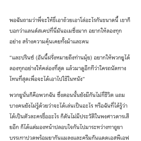
พอฉันถามว่าพี่จะให้ขี่เอาถ้
วยเอาโล่อะไรกันขนาดนี้ เขาก็
บอกว่าแลนด์สเคปที่นี่มั
นอเมซิ่งมาก อยากให้ลองทุก
อย่าง สร้างความคุ้นเคยทั้งม้าและคน
“และปรินซ์ (อันนี้ฝรั่งหมายถึ
งท่านมุ้ย) อยากให้พวกยูได้
ลองทุ
กอย่างให้คล่องที่สุด แล้วมาดูอีกทีว่าใครถนั
ดทาง
ไหนที่สุดเพื่อจะได้
เอาไปใช้ในหนัง”
พวกยูนั่นก็คือพวกฉัน ซึ่งตอนนั้นยังมีกันไม่กี่ชีวิต แถม
บางคนยังไม่รู้ด้วยว่าจะได้
เล่นเป็นอะไร หรือฉันที่ได้รู้ว่า
ได้เป็นตั
วละครชื่ออะไร ก็ดันไม่มีประวัติในพงศาวดารเสี
ยอีก ก็ได้แต่มองหน้าปลอบใจกั
นไปมาระหว่างทาถูยา
บรรเทาปวดพร้
อมยากันแมลงและครีมกันแดดเอสพี
เอฟ