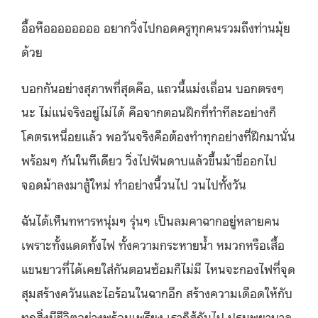
อื้อหืออออออออ อยากวิ่งไปกอดครูทุกคนรวมถึงท่
านมุ้ย
ด้วย
บอกกันอย่างสุภาพที่สุดคือ, แถวนี้แม่งเถื่อน บอกตรงๆ
นะ ไม่แน่จริงอยู่ไม่ได้ คือจากตอนฝึกที่ทำทีละอย่างก็
โคตรเหนื่อยแล้ว พอวันจริงคือต้องทำทุกอย่างที่
ฝึกมานั่น
พร้อมๆ กันในทีเดียว วิ่งไปฟันดาบแล้วขึ้นม้าขี่
ออกไป
จอดม้าลงมาสู้ใหม่ ทำอย่างนี้วนไป วนไปทั้งวัน
ฉันได้เห็นทหารหนุ่มๆ รุ่นๆ เป็
นลมคาฉากอยู่หลายคน
เพราะทั้งแดดทั้งไฟ ทั้งความกระหายน้ำ หมวกหรือเสื้อ
แขนยาวที่ได้
เคยใส่กันตอนซ้อมก็ไม่มี ไหนจะกองไฟที่จุด
สุมสร้างควั
นและไอร้อนในฉากอีก สร้างความเดือดให้กับ
ทุกสิ่งมี
ชีวิตอย่างพร้อมเพรียง เราก็สู้กันไป ปฐมพยาบาล