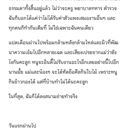
ธรรมดาทั้งสิ้นอยู่
แล้ว ไม่ว่าจะครู พยาบาลทหาร ตำรวจ
ฉันก็บอกได้แค่ว่าไม่ได้รับค่
าตัวแพงเสมองานอื่นๆ และ
ทุกคนก็
ทำกันเต็มที่ ไม่ใช่เฉพาะฉันคนเดียว
แปดเดือนผ่านไปพร้อมกล้ามหลั
งกล้ามไหล่และผิวที่พั
ฒ
นาความเข้มไปอีกหลายเฉด และเสียงเปรยจากแม่ว่ายัง
ไงกั
นคะลูก หนูจะอินดี้ไม่รับงานอะไรอี
กเลยอย่างนี้ไปอีก
นานมั้ย แม่และน้องๆ จะได้หัดถือศีลกิ
นใบไม้ เพราะหนู
กินข้าวกองได้ แต่ที่บ้านทำไม่ได้นะคะลูก
ในที่สุด, ฉันก็ได้ลงสนามถ่ายทำจริง
วันแรกผ่านไป