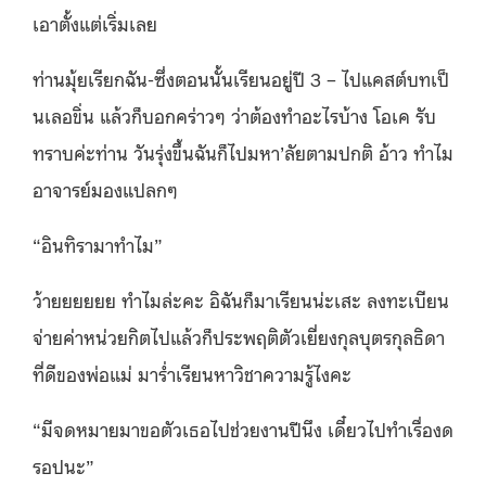
เอาตั้งแต่เริ่มเลย
ท่านมุ้ยเรียกฉัน-ซึ่งตอนนั้
นเรียนอยู่ปี 3 – ไปแคสต์บทเป็
นเลอขิ่น แล้วก็บอกคร่าวๆ ว่าต้องทำอะไรบ้
าง โอเค รับ
ทราบค่ะท่าน วันรุ่งขึ้นฉันก็ไปมหา’ลั
ยตามปกติ อ้าว ทำไม
อาจารย์มองแปลกๆ
“อินทิรามาทำไม”
ว้ายยยยยย ทำไมล่ะคะ อิฉันก็มาเรียนน่ะเสะ ลงทะเบียน
จ่ายค่าหน่วยกิตไปแล้
วก็ประพฤติตัวเยี่ยงกุลบุตรกุ
ลธิดา
ที่ดีของพ่อแม่ มาร่ำเรียนหาวิชาความรู้ไงคะ
“มีจดหมายมาขอตัวเธอไปช่วยงานปี
นึง เดี๋ยวไปทำเรื่องด
รอปนะ”