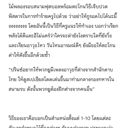
ไม้
พลองรอบสนามฟุตบอลพร้อมตะโกนวิ
ธีเจ็บปวด
พิสดารในการทำร้ายครู
ไปด้วย ว่าอย่าให้กูรอดไปได้นะมึ้
งงงงงงงง โดยอันนี้เป็นวิธีที่ครูแนะให้
ทำเอง บอกว่าเรียก
พลังได้ดีและฮีไม่
แคร์ว่าใครจะด่ายังไงตราบใดที่ยังวิ่ง
และเรียนอาวุ
ธไหว วันไหนอารมณ์ดีๆ ยังมีขอให้
ตะโกน
ด่าให้ดังขึ้นอีกด้วยซ้ำ
“ปรินซ์อยากให้พวกยูมีเพลงอาวุ
ธที่ต่างจากสำนักดาบ
ไทย ให้ดูสเปเชียลโดดเด่นขึ้นมาท่
ามกลางกองทหารใน
สนามรบ ดังนั้นพวกยูต้องฝึกต่างจากคนอื่
น”
วิธีของเขาคือบอกเป็นตำแหน่งตั้
งแต่ 1-10 โดยแต่ละ
ตัวเลขกำหนดไว้ที่จุดต่
างๆ กันบนร่างกาย ประมาณว่า