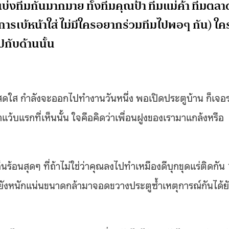
่งทีมกันมากมาย ทั้งทีมคุณป้า ทีมแม่ค้า ทีมตลา
ารเบ้หน้าใส่ ไม่มีใครอยากร่วมทีมไปพอๆ กัน) ใค
กับด้านนั้น
สดใส กำลังจะออกไปทำงานวันหนึ่ง พอเปิดประตูบ้าน ก็เจอ
้บแรกที่เห็นนั้น ใจคือคิดว่าเพื่อนฝูงของเรามาแกล้งหรือ
นร้อนสุดๆ ที่ถ้าไม่ใช่ว่าคุณลงไปทำเหมืองดีบุกขุดแร่ติดกัน
ใจยังหนักแน่นขนาดกล้ามาจอดขวางประตูซ้ำเหตุการณ์กันได้ย