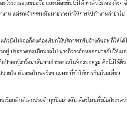
ทำอะไรรถเธอเลยนะจ๊ะ และเผื่อขยับไม่ได้ หาตัวไม่เจอจริงๆ ฉ
ปทำงาน แต่รถเจ้ากรรมมันมาขวางทำให้การไปทำงานล่าช้าไป
้วยังไม่เจอก็คงต้องเรียกใช้บริการรถรับจ้างกันล่ะ ก็ให้ได้
รัวอยู่ ประกาศทะเบียนรถไป นางก็วางช้อนออกมาขยับให้แบ
ป้ายกรุ๋งกริ๋งมาสั่นหาเจ้าของรถในห้องบอลรูม คือไม่ได้ยิน
สบายใจ ต้องขอโทษจริงๆ นะคะ ที่ทำให้การกินก๋วยเตี๋ยว
นเรียกตีนดีเด่นประจำทุกปีอย่างฉัน ต้องโดนตั้งข้อสังเกตว่