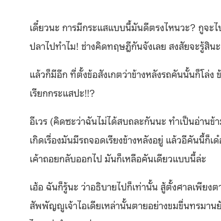
เดี๋ยวนะ การมีกระแสแบบนี้มันดีตรงไหนวะ? กูจะไปท
ปลาไปทำไม! ช่างคิดทฤษฎีกันจังเลย สงสัยจะรู้สินะว
แล้วก็มีอีก ที่ตั้งข้อสังเกตว่าข้างหลังรถคันนั้นก็
เรียกกระแสปะ!!?
อีเวร (คิดซะว่าฉันไม่ได้สบถละกันนะ ทำเป็นอ่านข้า
เกิดเรื่องมันมีรถจอดเรียงข้างหลังอยู่ แล้วอีคันนี้ก
เค้าถอยกลับออกไป มันก็เหลือคันเดียวแบบนี้ล่ะ
เฮ้อ ฉันก็รู้นะ ว่าอธิบายไปก็เท่านั้น สู้ตั้งศาลเพ
สัพพัญญูเจ้าไอเดียเหล่านั้นตายอย่างขมขื่นทรมานยั