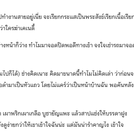
ำงานสายอยู่เนี่ย จะเรียกกระแสเป็นพระสังข์เรียกเนื้อเรีย
่าใครฆ่าเคเนดี้
โล่ง ข้างหน้าก็ว่าง ทำไมมาจอดปิดพอดีทางเข้า จงใจเช่ารถมาจอ
มไปก็ได้) ช่างคิดเนาะ คิดมาขนาดนี้ทำไมไม่คิดเล่า ว่าก่อน
็เด๋อด๋ามาเป็นหัวแถว โดยไม่แคร์ว่าเป็นหน้าบ้านฉัน พอคันหลัง
ียงตา เผาพริกเผาเกลือ บูชายัญแพะ แล้วสาปแช่งให้บรรดาฝูง
งดูง่ายกว่าให้เขาเข้าใจฉันน่ะ แต่มันน่ารำคาญไง เข้าใจ