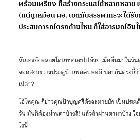
พร้อมเพรียง ก็สร้างกระแสได้หลากหลาย แบ
(แต่ดูเหมือน ผอ. เขตกับสรรพากรจะได้รับก
ประสบการณ์ตรงด้านไหน ก็ใส่อารมณ์อินไป
ฉันเองยังพลอยโดนหางเลขไปด้วย เมื่อตื่นมาในวัน
จอดสงบขวางประตูบ้านพอดิบพอดี บอกกันตรงนี้ว่าแว
เปล่า?
โอ้โหคุณ ก็ข่าวคุณป้าบุญศรีดังจะตายชัก เป็นประเด็
วัน มันก็ต้องผ่านตาบ้างสิ! แล้วถ้าผ่านตามาบ้าง 
ไงนี่