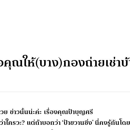
คุณให้(บาง)กองถ่ายเช่าบ้
หวย ข่าวนั้นน่ะค่ะ เรื่องคุณป้าบุญศรี
ครวะ? แต่ถ้าบอกว่า ‘ป้าขวานซิ่ง’ นี่คงรู้กันโด