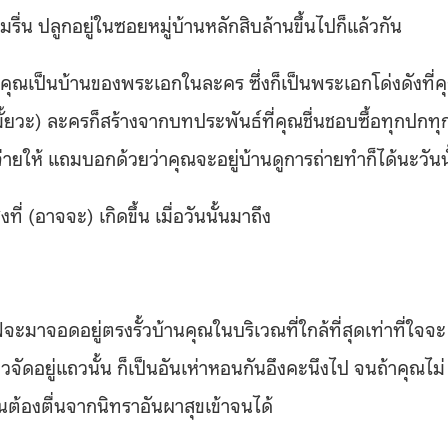
มรื่น ปลูกอยู่ในซอยหมู่บ้านหลักสิบล้านขึ้นไปก็แล้วกัน
นคุณเป็นบ้านของพระเอกในละคร ซึ่งก็เป็นพระเอกโด่งดังที่ค
นมั้ยวะ) ละครก็สร้างจากบทประพันธ์ที่คุณชื่นชอบซื้อทุกปกทุ
่ายให้ แถมบอกด้วยว่าคุณจะอยู่บ้านดูการถ่ายทำก็ได้นะวันน
่ (อาจจะ) เกิดขึ้น เมื่อวันนั้นมาถึง
จะมาจอดอยู่ตรงรั้วบ้านคุณในบริเวณที่ใกล้ที่สุดเท่าที่ใจจะ
จัดอยู่แถวนั้น ก็เป็นอันเห่าหอนกันอึงคะนึงไป จนถ้าคุณไม่
จนต้องตื่นจากนิทราอันผาสุขเข้าจนได้