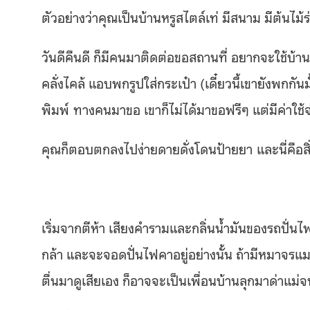
ตัวอย่างว่าคุณเป็นบ้านหรูสไตล์เท่ มีสนาม มีต้นไม้ร่
วันดีคืนดี ก็มีคนมาติดต่อขอสถานที่ อยากจะใช้บ้า
คลั่งไคล้ แอบพกรูปใส่กระเป๋า (เดี๋ยวนี้เขายังพกกั
พิมพ์ ทางคนมาขอ เขาก็ไม่ได้มาขอฟรีๆ แต่มีค่าใช้จ
คุณก็ตอบตกลงไปง่ายดายดั่งโดนป้ายยา และนี่คือสิ่งที
เริ่มจากตีห้า เสียงคำรามและกลิ่นน้ำมันของรถปั่นไฟ
กล้า และจะจอดปั่นไฟคาอยู่อย่างนั้น ถ้ามีหมาจรแมว
ตื่นมาดูเสียเอง ก็อาจจะเป็นเพื่อนบ้านลุกมาด่าแม่