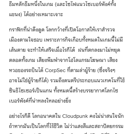
ธีมหลักธีมหนึ่งในเกม (และไซไฟแนวไซเบอร์พังค์ทั้ง
แขนง) ได้อย่างเหมาะเจาะ
กราฟิกที่น่าดึงดูด โลกกว้างที่เปิดโอกาสให้เราสำรวจ
เมืองตามใจชอบ เพราะภารกิจเกือบทั้งหมดในเกมนี้ไม่มี
เส้นตาย จะทำให้เสร็จเมื่อไรก็ได้ ฝนที่ตกลงมาไม่หยุด
ตลอดทั้งเกม เสียงพึมพำจากโฮโลแกรมโฆษณา เสียง
หวอของรถบินได้ CorpSec ที่ตามล่าผู้ร้าย (ซึ่งจริงๆ
อาจไม่ใช่ผู้ร้ายก็ได้) รวมถึงดนตรีประกอบแนวเทคโนที่ใช้
ซินธิไซเซอร์เป็นแกน ทั้งหมดนี้สร้างบรรยากาศโลกไซ
เบอร์พังค์ที่น่าหลงใหลอย่างยิ่ง
อย่างไรก็ดี โลกอนาคตใน Cloudpunk คงไม่น่าสนใจนัก
ถ้าหากมันเป็นโลกที่ไร้ชีวิต ไม่ว่าแสงสีและสถาปัตยกรรม