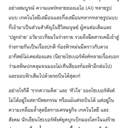
อย่างสมบูรณ์ ความแพร่หลายของเอไอ (AI) หลายรูป
แบบ เทคโนโลยีเสมือนและกึ่งเสมือนหลากหลายรูปแบบ
ที่เข้ามาเป็นส่วนสำคัญในชีวิตมนุษย์ ผู้คนต่อเติมและ
‘ปลูกถ่าย’ อวัยวะเทียมในร่างกาย รวมถึงฉีดสารเคมีเข้าสู่
ร่างกายกันเป็นเรื่องปกติ ท้องฟ้าหม่นมืดราวกับดวง
อาทิตย์ไม่เคยส่องแสง (นิยายไซเบอร์พังค์หลายเรื่องบอก
ว่ามลพิษปกคลุมจนมองไม่เห็นสีของท้องฟ้าอีกต่อไป)
และขอบฟ้าเต็มไปด้วยรถบินได้สุดเท่
อย่างไรก็ดี ‘รากความคิด’ และ ‘หัวใจ’ ของไซเบอร์พังค์
ไม่ได้อยู่ในสถาปัตยกรรม หรือแม้แต่รถบินได้ แต่อยู่ใน
ความเหลื่อมล้ำสุดขีดทางเศรษฐกิจ เทคโนโลยี และ
สังคม นักเขียนไซเบอร์พังค์ยุคบุกเบิกมองโลกในแง่ร้าย