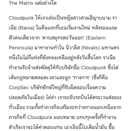
The Matrix แต่อย่างใด
Cloudpunk ให้เราเล่นเป็นหญิงสาวสวมฮิญาบนาม รา
เนีย (Rania) ในคืนแรกที่เธอเริ่มงานใหม่ หลังรอนแรม
ตัวคนเดียวจาก ‘คาบสมุทรตะวันออก’ (Eastern
Peninsula) มาหางานทำใน นิวาลิส (Nivalis) มหานคร
หนึ่งในไม่กี่แห่งที่ยังหลงเหลืออยู่หลังวันสิ้นโลก ราเนีย
ทำงานรับจ้างส่งพัสดุให้กับบริษัทชื่อ Cloudpunk ซึ่งไต่
เส้นกฎหมายตลอดเวลาและถูก ‘ทางการ’ (ซึ่งก็คือ
CorpSec บริษัทยักษ์ใหญ่ที่รับผิดชอบเรื่องความ
ปลอดภัยในเมือง) ไล่ล่า เราจะขับรถบินได้ตระเวนส่งของ
ทั่วเมือง รวมทั้งทำภารกิจเสริมระหว่างทางนอกเหนือจาก
ภารกิจที่ Cloudpunk มอบหมาย แทบทุกครั้งที่ทำงาน
สำเร็จเราจะได้ค่าตอบแทน เอาเงินนี้ไปเติมน้ำมัน ซื้อ