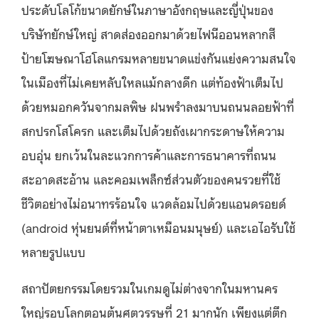
ประดับโลโก้ขนาดยักษ์ในภาษาอังกฤษและญี่ปุ่นของ
บริษัทยักษ์ใหญ่ สาดส่องออกมาด้วยไฟนีออนหลากสี
ป้ายโฆษณาโฮโลแกรมหลายขนาดแข่งกันแย่งความสนใจ
ในเมืองที่ไม่เคยหลับใหลแม้กลางดึก แต่ท้องฟ้าเต็มไป
ด้วยหมอกควันจากมลพิษ ฝนพรำลงมาบนถนนลอยฟ้าที่
สกปรกโสโครก และเต็มไปด้วยถังเผากระดาษให้ความ
อบอุ่น ยกเว้นในละแวกการค้าและการธนาคารที่ถนน
สะอาดสะอ้าน และคอมเพล็กซ์ส่วนตัวของคนรวยที่ใช้
ชีวิตอย่างไม่อนาทรร้อนใจ แวดล้อมไปด้วยแอนดรอยด์
(android หุ่นยนต์ที่หน้าตาเหมือนมนุษย์) และเอไอรับใช้
หลายรูปแบบ
สถาปัตยกรรมโดยรวมในเกมดูไม่ต่างจากในมหานคร
ใหญ่รอบโลกตอนต้นศตวรรษที่ 21 มากนัก เพียงแต่ตึก