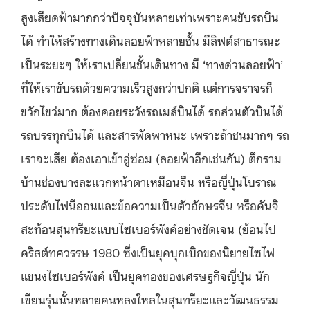
สูงเสียดฟ้ามากกว่าปัจจุบันหลายเท่าเพราะคนขับรถบิน
ได้ ทำให้สร้างทางเดินลอยฟ้าหลายชั้น มีลิฟต์สาธารณะ
เป็นระยะๆ ให้เราเปลี่ยนชั้นเดินทาง มี ‘ทางด่วนลอยฟ้า’
ที่ให้เราขับรถด้วยความเร็วสูงกว่าปกติ แต่การจราจรก็
ขวักไขว่มาก ต้องคอยระวังรถเมล์บินได้ รถส่วนตัวบินได้
รถบรรทุกบินได้ และสารพัดพาหนะ เพราะถ้าชนมากๆ รถ
เราจะเสีย ต้องเอาเข้าอู่ซ่อม (ลอยฟ้าอีกเช่นกัน) ตึกราม
บ้านช่องบางละแวกหน้าตาเหมือนจีน หรือญี่ปุ่นโบราณ
ประดับไฟนีออนและข้อความเป็นตัวอักษรจีน หรือคันจิ
สะท้อนสุนทรียะแบบไซเบอร์พังค์อย่างชัดเจน (ย้อนไป
คริสต์ทศวรรษ 1980 ซึ่งเป็นยุคบุกเบิกของนิยายไซไฟ
แขนงไซเบอร์พังค์ เป็นยุคทองของเศรษฐกิจญี่ปุ่น นัก
เขียนรุ่นนั้นหลายคนหลงใหลในสุนทรียะและวัฒนธรรม