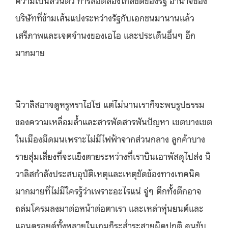
ความเป็นส่วนตัว การสอดส่องใกล้ชิดของรัฐ อำนาจของ
บริษัทที่ข้ามเส้นแบ่งระหว่างรัฐกับเอกชนมานานแล้ว
เสรีภาพและเจตจำนงของเอไอ และประเด็นอื่นๆ อีก
มากมาย
นิวาลิสอาจดูหรูหราไฮโซ แต่ไม่นานเราก็จะพบรูปธรรม
ของความเหลื่อมล้ำและสารพัดสารพันปัญหา เขตบางเขต
ในเมืองมืดมนเพราะไม่มีไฟฟ้าจากส่วนกลาง ลูกค้าบาง
รายสุ่มเสี่ยงที่จะแข็งตายระหว่างที่เราบินเอาพัสดุไปส่ง นิ
วาลิสกำลังประสบอุบัติเหตุและเหตุขัดข้องทางเทคนิค
มากมายที่ไม่มีใครรู้ว่าเพราะอะไรแน่ จู่ๆ ตึกทั้งตึกอาจ
ถล่มโครมลงมาต่อหน้าต่อตาเรา และเหล่าหุ่นยนต์และ
แอนดรอยด์ทั้งหลายในเกมก็ระส่ำระสายผิดปกติ คนขับ