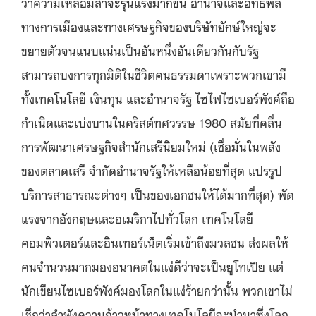
ว่าความเหลื่อมล้ำจะรุนแรงมากขึ้น อำนาจและอิทธิพล
ทางการเมืองและทางเศรษฐกิจของบริษัทยักษ์ใหญ่จะ
ขยายตัวจนแนบแน่นเป็นอันหนึ่งอันเดียวกันกับรัฐ
สามารถบงการทุกมิติในชีวิตคนธรรมดาเพราะพวกเขามี
ทั้งเทคโนโลยี เงินทุน และอำนาจรัฐ ไซไฟไซเบอร์พังค์ถือ
กำเนิดและเบ่งบานในคริสต์ทศวรรษ 1980 สมัยที่คลื่น
การพัฒนาเศรษฐกิจสำนักเสรีนิยมใหม่ (เชื่อมั่นในพลัง
ของตลาดเสรี จำกัดอำนาจรัฐให้เหลือน้อยที่สุด แปรรูป
บริการสาธารณะต่างๆ เป็นของเอกชนให้ได้มากที่สุด) พัด
แรงจากอังกฤษและอเมริกาไปทั่วโลก เทคโนโลยี
คอมพิวเตอร์และอินเทอร์เน็ตเริ่มเข้าถึงมวลชน ส่งผลให้
คนจำนวนมากมองอนาคตในแง่ดีว่าจะเป็นยูโทเปีย แต่
นักเขียนไซเบอร์พังค์มองโลกในแง่ร้ายกว่านั้น พวกเขาไม่
เชื่อว่าลำพังความก้าวหน้าทางเทคโนโลยีจะนำมาซึ่งโลก