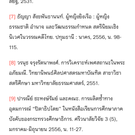
ลัยฐ, 2531.
[7]
ธัญญา สังขพันธานนท์. ผู้หญิงยิงเรือ : ผู้หญิง
ธรรมชาติ อำนาจ และวัฒนธรรมกำหนด สตรีนิยมเชิง
นิเวศในวรรณคดีไทย. ปทุมธานี : นาคร, 2556, น. 98-
115.
[8]
วรนุช จรุงรัตนาพงศ์. การวิเคราะห์เพศสถานะในพระ
อภัยมณี. วิทยานิพนธ์ศิลปศาสตรมหาบัณฑิต สาขาวิชา
สตรีศึกษา มหาวิทยาลัยธรรมศาสตร์, 2551.
[9]
ปารณีย์ ชะหงษ์รัมย์ และคณะ. การผลิตซ้ำทาง
อุดมการณ์ “ปิตาธิปไตย” ในหนังสือเรียนการศึกษาภาค
บังคับของกระทรวงศึกษาธิการ. ศรีวนาลัยวิจัย 3 (5),
มกราคม-มิถุนายน 2556, น. 11-27.