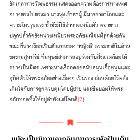
ขัดเกลาทางวัฒนธรรม แสดงออกความต้องการทางเพศ
อย่างตรงไปตรงมา นางพุ่งเข้าหาผู้ มีมารยาสาไถยและ
ความใคร่รุนแรง ซ้ำยังมีใช้อำนาจเหนือผัว พยายาม
ปลุกปล้ำกักขังหน่วงเหนี่ยวพระอภัยมณีจนมีลูกด้วยกัน
ขณะที่นางเงือกเป็นตัวแทนของ ‘หญิงดี’ ธรรมชาติในด้าน
งดงามสุนทรีย์ ที่มนุษย์สามารถอยู่ร่วมกับสิ่งแวดล้อมได้
อย่างเป็นมิตร เพราะนางเงือกคอยสนับสนุนเกื้อหนุนและ
อุทิศตัวให้พระอภัยอย่างเชื่องๆ เป็นรอง อ่อนด้อยไร้พลัง
เต็มใจกับการถูกควบคุมโดยผู้ชาย และยินยอมให้พระ
อภัยทอดทิ้งให้อยู่ลำพังแต่โดยดี
[7]
แม้จะเป็นนิทานจากจินตนการเพ้อฝันเต็ม