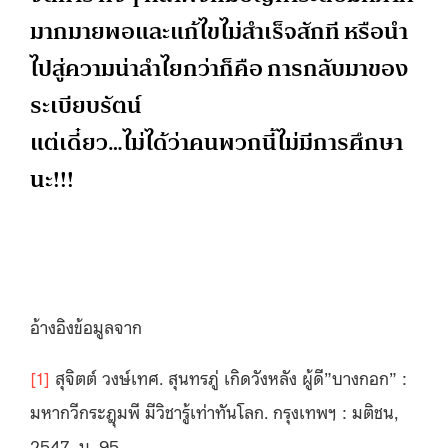
มากมายพอและแก้ไขไม่สำเร็จสักที หรือนำ
ไปสู่ความน่าลำไยกว่าก็คือ การกลับมาของ
ระเบียบรัตน์
แต่เดี๋ยว…ไม่ได้ว่าคนพวกนี้ไม่มีการศึกษา
นะ!!!
อ้างอิงข้อมูลจาก
[1]
สุจิตต์ วงษ์เทศ. สุนทรภู่ เกิดวังหลัง ผู้ดี”บางกอก” :
มหากวีกระฎุมพี มีวิชารู้เท่าทันโลก. กรุงเทพฯ : มติชน,
2547, น. 95.