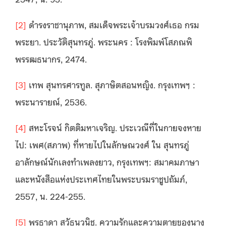
[2]
ดำรงราชานุภาพ, สมเด็จพระเจ้าบรมวงศ์เธอ กรม
พระยา. ประวัติสุนทรภู่. พระนคร : โรงพิมพ์โสภณพิ
พรรฒธนากร, 2474.
[3]
เทพ สุนทรศารทูล. สุภาษิตสอนหญิง. กรุงเทพฯ :
พระนารายณ์, 2536.
[4]
สหะโรจน์ กิตติมหาเจริญ. ประเวณีที่ในกายจงหาย
ไป: เพศ(สภาพ) ที่หายไปในลักษณวงศ์ ใน สุนทรภู่
อาลักษณ์นักเลงทำเพลงยาว, กรุงเทพฯ: สมาคมภาษา
และหนังสือแห่งประเทศไทยในพระบรมราชูปถัมภ์,
2557, น. 224-255.
[5]
พรธาดา สุวัธนวนิช. ความรักและความตายของนาง