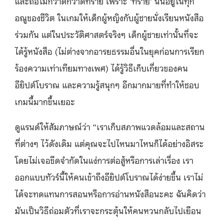
และถือไม้กวาดกวาดทราย เพราะ ‘ทราย’ นั้นอยู่ในทุก
อณูของชีวิต ในเกมให้เด็กผู้หญิงกับผู้ชายนั่งเรียนหนังสือ
ร่วมกัน แต่ในประวัติศาสตร์จริงๆ เด็กผู้ชายเท่านั้นที่จะ
ได้รู้หนังสือ (ไม่ต่างจากอารยธรรมอื่นในยุคก่อนการเรียก
ร้องความเท่าเทียมทางเพศ) ได้รู้วิธีเก็บเกี่ยวของคน
อียิปต์โบราณ และความรู้สนุกๆ อีกมากมายที่ทำให้ชอบ
เกมนี้มากขึ้นเยอะ
ดูแรนด์ให้สัมภาษณ์ว่า “เราเก็บสภาพแวดล้อมและสถาน
ที่ต่างๆ ไว้ดังเดิม แต่คุณจะไปไหนมาไหนก็ได้อย่างอิสระ
โดยไม่เจอขีดจำกัดในแง่การต่อสู้หรือการเล่าเรื่อง เรา
ออกแบบทัวร์นี้ให้คนเข้าถึงอียิปต์โบราณได้ง่ายขึ้น เราไม่
ได้จะทดแทนการสอนหรือการอ่านหนังสือนะคะ ฉันคิดว่า
มันเป็นวิธีถ่อมตัวที่เราจะกระตุ้นให้คนหวนกลับไปเยือน