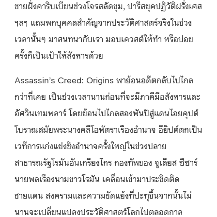
ชายฝั่งคาริบเบียนช่วงโจรสลัดชุม, ปารีสยุคปฏิวัติฝรั่งเศส
ฯลฯ แถมพกบุคคลสำคัญจากประวัติศาสตร์จริงในช่วง
เวลานั้นๆ มาสนทนากับเรา มอบเควสต์ให้ทำ หรือบ่อย
ครั้งก็เป็นเป้าให้สังหารด้วย
Assassin’s Creed: Origins พาย้อนอดีตกลับไปไกล
กว่าที่เคย เป็นช่วงเวลานานก่อนที่จะมีภาคีมือสังหารและ
อัศวินเทมพลาร์ โดยย้อนไปไกลสองพันปีสู่แดนไอยคุปต์
โบราณสมัยพระนางคลีโอพัตราเรืองอำนาจ อียิปต์ตกเป็น
เวทีการแก่งแย่งชิงอำนาจครั้งใหญ่ในช่วงปลาย
สาธารณรัฐโรมันอันเกรียงไกร กองทัพของ จูเลียส ซีซาร์
นายพลเรืองนามชาวโรมัน เคลื่อนเข้ามาประชิดติด
ชายแดน สงครามและความขัดแย้งที่ปะทุขึ้นจากนั้นไม่
นานจะเปลี่ยนแปลงประวัติศาสตร์โลกไปตลอดกาล