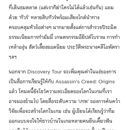
ที่เดินชมตลาด (แต่เราก็ฆ่าใครไม่ได้แล้วเช่นกัน) แถม
ด้วย ‘ทัวร์’ หลายสิบทัวร์พร้อมเสียงไกด์นำทาง
ครอบคลุมหัวข้อต่างๆ มากมายตั้งแต่การสำรวจปิระมิด
ธรรมเนียมการทำมัมมี่ เกษตรกรรมอียิปต์โบราณ การทำ
เหล้าองุ่น สัตว์เลี้ยงยอดนิยม ประวัติพระนางคลีโอพัตรา
ฯลฯ
นอกจาก Discovery Tour จะเพิ่มคุณค่าในแง่ของการ
เป็นสื่อการเรียนรู้ให้กับ Assassin’s Creed: Origins
แล้ว โหมดนี้ยังโชว์ความละเอียดของโลกในเกมที่เรา
อาจมองข้ามไป โดยสื่อระดับความ ‘เทพ’ ของการค้นคว้า
วิจัยเพื่อจะสร้างโลกในเกม เช่น ผู้เขียนได้เรียนรู้ว่าทีม
ออกแบบจงใจให้ชาวบ้านในเกมหลายคนยืนเคี้ยวฟัน