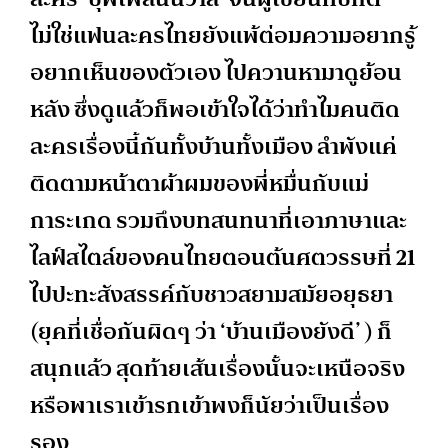
ไม่ใช่แฟนละครไทยยังแพ้ต่อมความอยากรู้
อยากเห็นของตัวเอง ไปควานหามาดูย้อน
หลัง ซึ่งดูแล้วก็พอเข้าใจได้ว่าทำไมคนติด
ละครเรื่องนี้กันทั้งบ้านทั้งเมือง ลำพังแค่
ติดตามหน้าตาผ้าผมของพี่หมื่นกับแม่
การะเกด รวมถึงบทสนทนาที่เอาภาษาและ
ไลฟ์สไตล์ของคนไทยตอนต้นศตวรรษที่ 21
ไปปะทะสังสรรค์กับชาวสยามสมัยอยุธยา
(ยุคที่เชื่อกันผิดๆ ว่า ‘บ้านเมืองยังดี’ ) ก็
สนุกแล้ว สุดท้ายเส้นเรื่องนั้นจะเหนือจริง
หรือพาเราเข้ารกเข้าพงก็นัยว่าเป็นเรื่อง
รอง