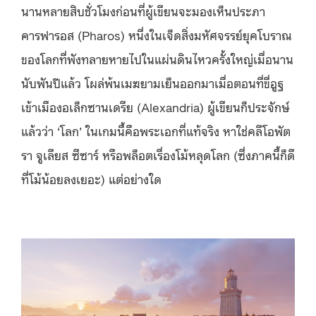
นานหลายสิบชั่วโมงก่อนที่ผู้เขียนจะมองเห็นประภา
คารฟารอส (Pharos) หนึ่งในเจ็ดสิ่งมหัศจรรย์ยุคโบราณ
ของโลกที่พังทลายหายไปในแผ่นดินไหวครั้งใหญ่เมื่อนาน
นับพันปีแล้ว โผล่พ้นเมฆยามเย็นออกมาเมื่อตอนที่ขี่อูฐ
เข้าเมืองอเล็กซานเดรีย (Alexandria) ผู้เขียนก็ประจักษ์
แล้วว่า ‘โลก’ ในเกมนี้คือพระเอกที่แท้จริง หาใช่คลีโอพัต
รา จูเลียส ซีซาร์ หรือพล็อตเรื่องโม้หลุดโลก (ซึ่งภาคนี้ก็ดี
ที่โม้น้อยลงเยอะ) แต่อย่างใด