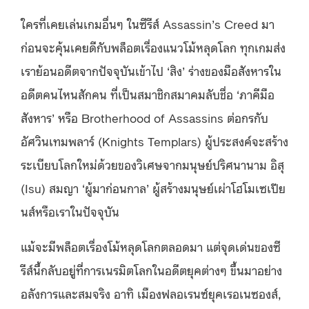
ใครที่เคยเล่นเกมอื่นๆ ในซีรีส์ Assassin’s Creed มา
ก่อนจะคุ้นเคยดีกับพล็อตเรื่องแนวโม้หลุดโลก ทุกเกมส่ง
เราย้อนอดีตจากปัจจุบันเข้าไป ‘สิง’ ร่างของมือสังหารใน
อดีตคนไหนสักคน ที่เป็นสมาชิกสมาคมลับชื่อ ‘ภาคีมือ
สังหาร’ หรือ Brotherhood of Assassins ต่อกรกับ
อัศวินเทมพลาร์ (Knights Templars) ผู้ประสงค์จะสร้าง
ระเบียบโลกใหม่ด้วยของวิเศษจากมนุษย์ปริศนานาม อิสุ
(Isu) สมญา ‘ผู้มาก่อนกาล’ ผู้สร้างมนุษย์เผ่าโฮโมเซเปีย
นส์หรือเราในปัจจุบัน
แม้จะมีพล็อตเรื่องโม้หลุดโลกตลอดมา แต่จุดเด่นของซี
รีส์นี้กลับอยู่ที่การเนรมิตโลกในอดีตยุคต่างๆ ขึ้นมาอย่าง
อลังการและสมจริง อาทิ เมืองฟลอเรนซ์ยุคเรอเนซองส์,