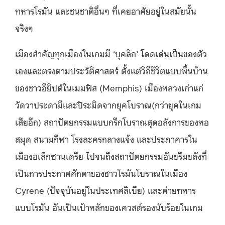
ทหารโรมัน และชนชาติอื่นๆ ที่เคยอาศัยอยู่ในสมัยนั้น
จริงๆ
เมืองสำคัญทุกเมืองในเกมมี ‘บุคลิก’ โดดเด่นเป็นของตัว
เองและตรงตามประวัติศาสตร์ ตั้งแต่วิถีชีวิตแบบพื้นบ้าน
ของชาวอียิปต์ในเมมฟิส (Memphis) เมืองหลวงเก่าแก่
วัดวาประดามีและปิระมิดจากยุคโบราณ(กว่ายุคในเกม
เสียอีก) สถาปัตยกรรมแบบกรีกโบราณสุดอลังการของหอ
สมุด สนามกีฬา โรงละครกลางแจ้ง และประภาคารใน
เมืองอเล็กซานเดรีย ไปจนถึงสถาปัตยกรรมอันขรึมขลังที่
เป็นการประกาศศักดาของชาวโรมันโบราณในเมือง
Cyrene (ปัจจุบันอยู่ในประเทศลิเบีย) และค่ายทหาร
แบบโรมัน อันเป็นเป้าหลักของเควสต์รองนับร้อยในเกม