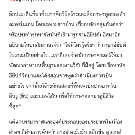
อีกประเด็นที่น่าทึ่งมากคือวิธีสร้างและสื่อภาษาพูดของตัว
ละครในเกม โดยเฉพาะชาวบ้าน (ที่ชอบจับกลุ่มกันต่อว่า
หรือประท้วงทหารโรมันที่เข้ามารุกรานอียิปต์) อิสมาอิล
อธิบายในบทสัมภาษณ์ว่า “ไม่มีใครรู้จริงๆ ว่าภาษาอียิปต์
โบราณเป็นอย่างไร …เราก็เลยจ้างนักภาษาศาสตร์ให้มา
พัฒนาภาษาบนพื้นฐานของงานวิจัยที่มีอยู่ โดยปรึกษานัก
อียิปต์วิทยาและโค้ชสอนการพูดว่าสำเนียงควรเป็น
อย่างไร จากนั้นก็จ้างนักแสดงที่พื้นเพเป็นชาวอาหรับ
ฮีบรู (ยิว) และแอฟริกัน เพื่อให้ภาษาออกมาดูมีชีวิต
ที่สุด”
แม้แต่บรรยากาศและองค์ประกอบของประชากรในเมือง
ต่างๆ ก็ผ่านการค้นคว้ามาอย่างเข้มข้น แม็กซีน ดูแรนด์