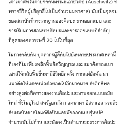
เตาเผาศพในค่ายกักกันมรณะเอาช์วิตซ์ (Auschwitz) ที่
พรากชีวิตผู้บริสุทธิ์ไปเป็นจำนวนมหาศาล) นับเป็นจุดจบ
ของสถาบันที่วางรากฐานของศิลปะ งานออกแบบ และ
การเรียนการสอนทางศิลปะและการออกแบบที่สำคัญ
ที่สุดของศตวรรษที่ 20 ไปในที่สุด
ในทางกลับกัน บุคลากรผู้ลี้ภัยไปยังหลายประเทศเหล่านี้
ที่เองที่ไม่เพียงพลิกฟื้นจิตวิญญาณและแนวคิดของเบา
เฮาส์ให้กลับฟื้นขึ้นมามีชีวิตอีกครั้ง หากแต่ยังพัฒนา
แนวคิดให้แตกหน่อต่อยอดไปอีกมากมาย ส่งอิทธิพล
อย่างสูงต่อทิศทางของงานศิลปะและงานออกแบบสมัย
ใหม่ ทั้งในยุโรป สหรัฐอเมริกา แคนาดา อิสราเอล รวมถึง
ส่งแรงบันดาลใจแก่ศิลปินและนักออกแบบรุ่นหลัง
จำนวนนับไม่ถ้วน และยังคงเป็นตำนานของวงการศิลปะ