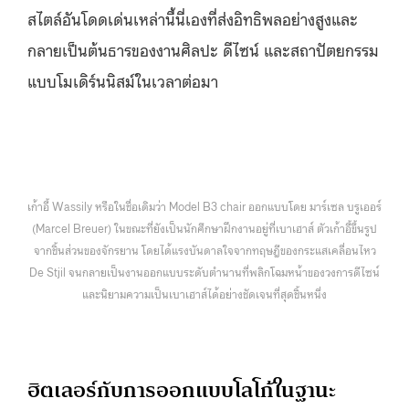
สไตล์อันโดดเด่นเหล่านี้นี่เองที่ส่งอิทธิพลอย่างสูงและ
กลายเป็นต้นธารของงานศิลปะ ดีไซน์ และสถาปัตยกรรม
แบบโมเดิร์นนิสม์ในเวลาต่อมา
เก้าอี้ Wassily หรือในชื่อเดิมว่า Model B3 chair ออกแบบโดย มาร์เซล บรูเออร์
(Marcel Breuer) ในขณะที่ยังเป็นนักศึกษาฝึกงานอยู่ที่เบาเฮาส์ ตัวเก้าอี้ขึ้นรูป
จากชิ้นส่วนของจักรยาน โดยได้แรงบันดาลใจจากทฤษฎีของกระแสเคลื่อนไหว
De Stjil จนกลายเป็นงานออกแบบระดับตำนานที่พลิกโฉมหน้าของวงการดีไซน์
และนิยามความเป็นเบาเฮาส์ได้อย่างชัดเจนที่สุดชิ้นหนึ่ง
ฮิตเลอร์กับการออกแบบโลโก้ในฐานะ