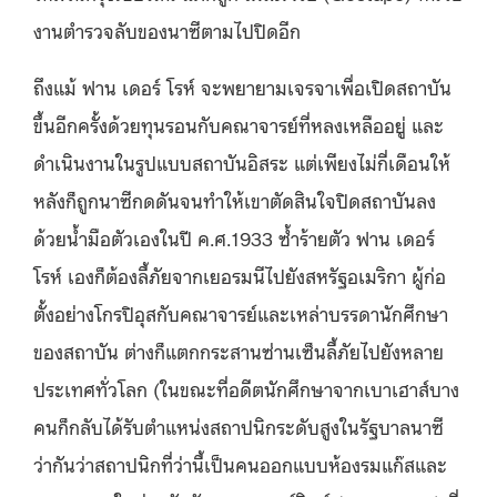
งานตำรวจลับของนาซีตามไปปิดอีก
ถึงแม้ ฟาน เดอร์ โรห์ จะพยายามเจรจาเพื่อเปิดสถาบัน
ขึ้นอีกครั้งด้วยทุนรอนกับคณาจารย์ที่หลงเหลืออยู่ และ
ดำเนินงานในรูปแบบสถาบันอิสระ แต่เพียงไม่กี่เดือนให้
หลังก็ถูกนาซีกดดันจนทำให้เขาตัดสินใจปิดสถาบันลง
ด้วยน้ำมือตัวเองในปี ค.ศ.1933 ซ้ำร้ายตัว ฟาน เดอร์
โรห์ เองก็ต้องลี้ภัยจากเยอรมนีไปยังสหรัฐอเมริกา ผู้ก่อ
ตั้งอย่างโกรปิอุสกับคณาจารย์และเหล่าบรรดานักศึกษา
ของสถาบัน ต่างก็แตกกระสานซ่านเซ็นลี้ภัยไปยังหลาย
ประเทศทั่วโลก (ในขณะที่อดีตนักศึกษาจากเบาเฮาส์บาง
คนก็กลับได้รับตำแหน่งสถาปนิกระดับสูงในรัฐบาลนาซี
ว่ากันว่าสถาปนิกที่ว่านี้เป็นคนออกแบบห้องรมแก๊สและ