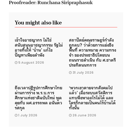
Proofreader: Runchana Siripraphasuk
You might also like
เข้าใจอาชญากร ไม่ใช่
สถาปัตย์คณะราษฎร์กำลัง
สนับสนุนอาชญากรรม รัฐไม่
ถูกลบ? ว่าด้วยการแย่งชิง
อาจทิ้งให้ ‘บ้าน’ แก้ไข
พื้นที่ ความหมาย ความทรง
ปัญหาเพียงลำพัง
จำ ของประชาธิปไตยบน
ถนนราชดำเนิน กับ ศ.ชาตรี
5 August 2026
ประกิตนนทการ
31 July 2026
ถึงเวลาปฏิรูปการศึกษาไทย
‘พวกเขาตายจากสังคมไป
ผ่านการร่าง พ.ร.บ.การ
แล้ว’ เมื่อระบบสวัสดิการ
ศึกษาแห่งชาติฉบับใหม่ พูด
แทบพึ่งพาอะไรไม่ได้ และ
คุยกับ ผศ.อรรถพล อนันตว
ใครก็กลายเป็นคนไร้บ้านได้
รสกุล
ทั้งนั้น
1 July 2026
26 June 2026