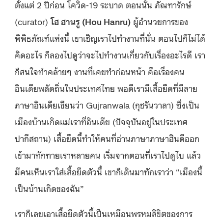
ตั้งแต่
2
ปีก่อน
โควิด
-19 ระบาด ตอนนั้น
ภัณฑารักษ์
(
curator
)
โฮ ฮานรู (
Hou Hanru
)
ผู้อำนวยการของ
พิพิธภัณฑ์แห่งนี้ เขาเชิญเราไปทำงานที่นั่น ตอนไปก็ไม่ได้
คิดอะไร ก็ลองไปดูว่าจะไปทำงานเกี่ยวกับเรื่องอะไรดี เรา
ก็สนใจทำคล้ายๆ งานที่เคยทำก่อนหน้า คือเรื่องคน
อินเดียพลัดถิ่นในประเทศไทย พอดีเรามีเสื้อยืดที่มีลาย
ภาษาอินเดียเขียนว่า
Gujranwala
(กุชรันวาลา) ซึ่งเป็น
เมืองบ้านเกิดแม่เราที่อินเดีย (ปัจจุบันอยู่ในประเทศ
ปากีสถาน) เสื้อยืดนี้ทำให้คนที่อ่านภาษาภาษาฮินดีออก
เข้ามาทักทายเราหลายคน เริ่มจากตอนที่เราไปดูไบ แล้ว
มีคนเห็นเราใส่เสื้อยืดตัวนี้ เขาก็เดินมาทักเราว่า “เมืองนี้
เป็นบ้านเกิดของฉัน”
เราก็เลยเอาเสื้อยืดตัวนี้เป็นเหมือนพรหมลิขิตของการ