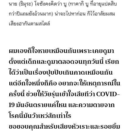
นาย (ชิมุระ) โจซังคงคิดว่า บู (ทาคากิ บู ที่อายุแปดสิบ
กว่าปีแถมยังอ้วนมาก) น่าจะไปหาก่อน ก็ไว้อาลัยผสม
เสียงฮากันตามสไตล์
ผมเองก็ใจหายเหมือนกันเพราะเคยดูมา
ตั้งแต่เด็กและดูมาตลอดจนทุกวันนี้ เรียก
ได้ว่าเป็นเรื่องปุบปับเกินคาดเหมือนกัน
แต่อีกใจหนึ่งก็คือ อยากจะให้เหตุการณ์ใน
ครั้งนี้ ช่วยให้วัยรุ่นเข้าใจเสียทีว่า COVID-
19 มันอันตรายแค่ไหน และความตายจาก
โรคนี้มันว้าเหว่สักเท่าไร
ขอขอบคุณสำหรับเสียงหัวเราะและรอยยิ้ม