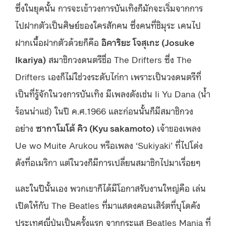
ซึ่งในยุคนั้น การจะเข้าวงการบันเทิงก็มักจะเริ่มจากการ
ไปฝากตัวเป็นศิษย์ของใครสักคน ซึ่งคนที่ชิมุระ เคนไป
ฝากเนื้อฝากตัวด้วยก็คือ
อิคาริยะ โจสุเกะ (
Josuke
Ikariya
)
สมาชิกวงดนตรีชื่อ The Drifters ซึ่ง The
Drifters เองก็ไม่ใช่วงระดับไก่กา เพราะเป็นวงดนตรีที่
เป็นที่รู้จักในวงการบันเทิง มีเพลงดังเช่น Ii Yu Dana (น้ำ
ร้อนน่าแช่) ในปี ค.ศ.1966 และก่อนนั้นก็มีสมาชิกวง
อย่าง
ซากาโมโต้ คิว (
Kyu sakamoto)
เจ้าของเพลง
Ue wo Muite Arukou หรือเพลง ‘Sukiyaki’ ที่ไปโด่ง
ดังที่อเมริกา แต่ในวงก็มีการเปลี่ยนสมาชิกไปมาเรื่อยๆ
และในปีนั้นเอง พวกเขาก็ได้มีโอกาสรับงานใหญ่คือ เล่น
เปิดให้กับ The Beatles ที่มาแสดงคอนเสิร์ตที่บุโดคัง
ประเทศญี่ปุ่นเป็นครั้งแรก จากกระแส Beatles Mania ที่