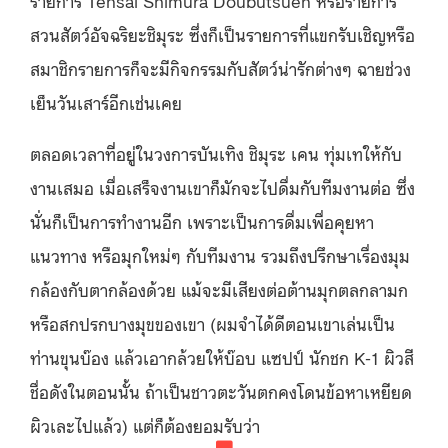
สวนสัตว์อัจฉริยะชิมุระ ซึ่งก็เป็นรายการที่แขกรับเชิญหรือ
สมาชิกรายการก็จะมีกิจกรรมกับสัตว์น่ารักต่างๆ ฉายช่วง
เย็นวันเสาร์อีกเช่นเคย
ตลอดเวลาที่อยู่ในวงการบันเทิง ชิมุระ เคน ทุ่มเทให้กับ
งานเสมอ เมื่อเสร็จงานเขาก็มักจะไปดื่มกับทีมงานต่อ ซึ่ง
นั่นก็เป็นการทำงานอีก เพราะเป็นการดื่มเพื่อคุยหา
แนวทาง หรือมุกใหม่ๆ กับทีมงาน รวมถึงปรึกษาเรื่องมุม
กล้องกับตากล้องด้วย แม้จะมีเสียงต่อต้านมุกตลกลามก
หรือสกปรกบางมุขของเขา (ผมจำได้ดีตอนเขาเล่นเป็น
ท่านขุนบ๊อง แล้วเอากล้วยให้บ๊อบ แซปป์ นักชก K-1 ผิวสี
ชื่อดังในตอนนั้น ถ้าเป็นชาวตะวันตกคงโดนข้อหาเหยียด
ผิวเละไปแล้ว) แต่ก็ต้องยอมรับว่า