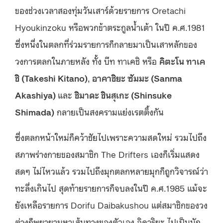
ของช่วงเวลาสองทุ่มวันเสาร์ด้วยรายการ Oretachi
Hyoukinzoku หรือพวกข้าตระกูลน้ำเต้า ในปี ค.ศ.1981
ซึ่งหนึ่งในตลกที่ร่วมรายการก็กลายมาเป็นเสาหลักของ
วงการตลกในภายหลัง ทั้ง บีท ทาเคชิ หรือ
คิตะโน ทาเค
ชิ (
Takeshi Kitano)
,
อาคาชิยะ ซัมมะ (
Sanma
Akashiya)
และ
ชิมาดะ ชินสุเกะ
(Shinsuke
Shimada)
กลายเป็นสงครามแย่งเรตติ้งกัน
ซึ่งตลกหน้าใหม่ก็คว้าชัยไปเพราะความสดใหม่ รวมไปถึง
สภาพร่างกายของสมาชิก The Drifters เองก็เริ่มแสดง
สดๆ ไม่ไหวแล้ว รวมไปถึงมุกตลกหลายมุกก็ถูกวิจารณ์ว่า
ทะลึ่งเกินไป สุดท้ายรายการก็จบลงในปี ค.ศ.1985 แม้จะ
ยังเหลือรายการ Dorifu Daibakushou แต่สมาชิกของวง
ต่างก็พยายามหาเส้นทางของตัวเอง อิคาริยะ ไปเป็นนัก