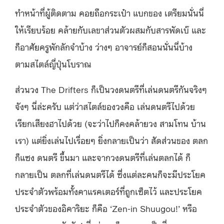
ทำหน้าที่ผู้ติดตาม คอยถือกระเป๋า แบกของ เตรียมนั่นนี่
ให้เรียบร้อย คล้ายกับเลขาส่วนตัวผสมกับสารพัดเบ๊ และ
ก็อาศัยครูพักลักจำบ้าง ว่างๆ อาจารย์ก็สอนนั่นนี่บ้าง
ตามสไตล์ญี่ปุ่นโบราณ
ส่วนวง The Drifters ก็เป็นวงดนตรีที่เล่นดนตรีกันจริงๆ
จังๆ นี่ล่ะครับ แต่ว่าสไตล์ของวงคือ เล่นดนตรีไปด้วย
เรียกเสียงฮาไปด้วย (จะว่าไปก็คงคล้ายวง สามโทน บ้าน
เรา) แต่ยิ่งเล่นไปเรื่อยๆ ยิ่งกลายเป็นว่า สัดส่วนของ ตลก
ก็แซง ดนตรี ขึ้นมา และจากวงดนตรีที่เล่นตลกได้ ก็
กลายเป็น ตลกที่เล่นดนตรีได้ ซึ่งแต่ละคนก็จะมีประโยค
ประจำตัวพร้อมทั้งคาแรคเตอร์ที่ถูกเซ็ตไว้ และประโยค
ประจำตัวของอิคาริยะ ก็คือ ‘Zen-in Shuugou!’ หรือ