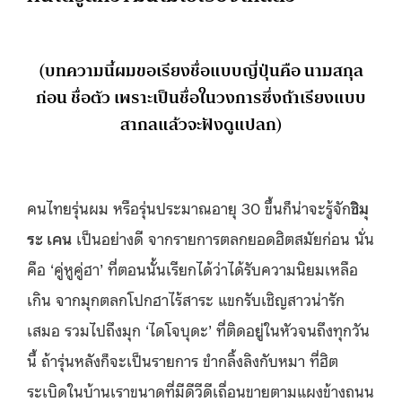
(บทความนี้ผมขอเรียงชื่อแบบญี่ปุ่นคือ นามสกุล
ก่อน ชื่อตัว เพราะเป็นชื่อในวงการซึ่งถ้าเรียงแบบ
สากลแล้วจะฟังดูแปลก)
คนไทยรุ่นผม หรือรุ่นประมาณอายุ 30 ขึ้นก็น่าจะรู้จัก
ชิมุ
ระ เคน
เป็นอย่างดี จากรายการตลกยอดฮิตสมัยก่อน นั่น
คือ ‘คู่หูคู่ฮา’ ที่ตอนนั้นเรียกได้ว่าได้รับความนิยมเหลือ
เกิน จากมุกตลกโปกฮาไร้สาระ แขกรับเชิญสาวน่ารัก
เสมอ รวมไปถึงมุก ‘ไดโจบุดะ’ ที่ติดอยู่ในหัวจนถึงทุกวัน
นี้ ถ้ารุ่นหลังก็จะเป็นรายการ ขำกลิ้งลิงกับหมา ที่ฮิต
ระเบิดในบ้านเราขนาดที่มีดีวีดีเถื่อนขายตามแผงข้างถนน