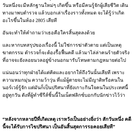
วันหนึ่งจะมีหลักฐานใหม่ๆ เกิดขึ้น หรือมีคนรู้จักผู้เสียชีวิต เดิน
ทางมาพบตำรวจ แล้วบอกเล่าเรื่องราวทั้งหมด จะได้รู้ว่าเกิด
อะไรขึ้นในห้อง 2805 เสียที
อันจะทำให้คำถามว่าเธอคือใครสิ้นสุดลงด้วย
และหากบทสรุปของเรื่องนี้ ไม่ใช่การฆ่าตัวตาย แต่เป็นเหตุ
ฆาตกรรม ตำรวจก็จะต้องรื้อฟื้นคดี แล้วมาไล่ล่าคนร้ายตัวจริง
ที่อาจจะยังลอยนวลอยู่ข้างนอกมารับโทษตามกฎหมายต่อไป
แน่นอนว่าทุกฝ่ายได้แต่คิดและอยากให้ถึงวันนั้นเสียที เพราะ
ความหมกมุ่น ความว้าวุ่น ที่แม้ผู้ตายจะไม่มีญาติหรือคนใน
นอร์เวย์รู้จัก แต่มันก็เป็นปริศนาที่ยังเกาะกินใจคนในประเทศนี้
อยู่ทุกวัน ดังที่ผู้ทำซีรีส์ชิ้นนี้ในเน็ตฟลิกซ์บอกกับนักข่าวไว้ว่า
“หลังจากหลายปีที่เกิดเหตุ เราหวังเป็นอย่างยิ่งว่า สักวันหนึ่ง คดี
นี้จะได้รับการไขปริศนา เป็นอันสิ้นสุดการรอคอยเสียที”