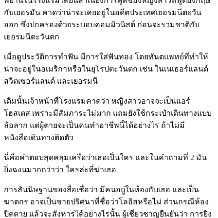
พยานในโรงแรมได้ยินสำเนียงการพูดของหญิงสาวที่พูดอังกฤษ
กับเยอรมัน คาดว่าน่าจะเคยอยู่ในอดีตประเทศเยอรมนีตะวัน
ออก ซึ่งปกครองด้วยระบอบคอมมิวนิสต์ ก่อนจะรวมชาติกับ
เยอรมนีตะวันตก
เมื่อดูประวัติการทำฟัน มีการใส่ฟันทอง โดยทันตแพทย์ที่ทำให้
น่าจะอยู่ในอเมริกาหรือในยุโรปตะวันตก เช่น ในเนเธอร์แลนด์
สวิตเซอร์แลนด์ และเยอรมนี
เดิมนั้นเจ้าหน้าที่โรงแรมคาดว่า หญิงสาวอาจจะเป็นแอร์
โฮสเตส เพราะมีสัมภาระไม่มาก แถมยังใช้กระเป๋าเดินทางแบบ
ล้อลาก แต่ผู้ตายจะเป็นคนทำอาชีพนี้ได้อย่างไร ถ้าไม่มี
หนังสือเดินทางติดตัว
นี่คือคำตอบสุดคลุมเครือว่าเธอเป็นใคร และในคำถามที่ 2 มัน
ยิ่งฉงนมากกว่าว่า ใครล่ะที่ฆ่าเธอ
การสันนิษฐานของสื่อเชื่อว่า มีคนอยู่ในห้องกับเธอ และเป็น
ฆาตกร อาจเป็นชายปริศนาที่ชื่อว่าโลอิสหรือไม่ ส่วนกรณีห้อง
ปิดตาย แล้วจะสังหารได้อย่างไรนั้น ผู้เชี่ยวชาญยืนยันว่า การยิง