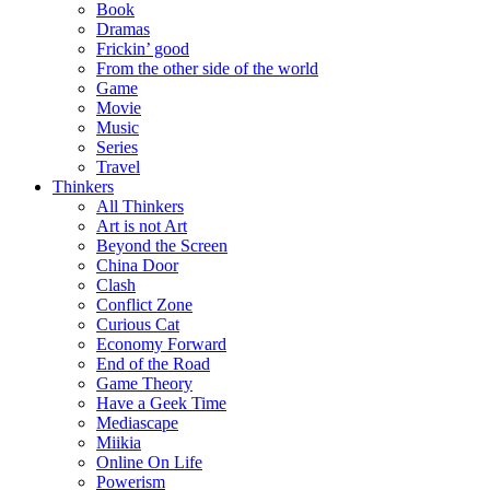
Book
Dramas
Frickin’ good
From the other side of the world
Game
Movie
Music
Series
Travel
Thinkers
All Thinkers
Art is not Art
Beyond the Screen
China Door
Clash
Conflict Zone
Curious Cat
Economy Forward
End of the Road
Game Theory
Have a Geek Time
Mediascape
Miikia
Online On Life
Powerism