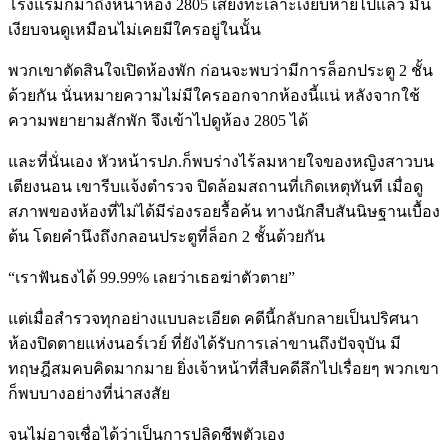
โรงแรมก็มาถึงหน้าห้อง 2805 เสียงทะเลาะเงียบหายไปแล้ว มัน
เงียบจนดูเหมือนไม่เคยมีใครอยู่ในนั้น
พวกเขาตัดสินใจเปิดห้องพัก ก่อนจะพบว่ามีการล็อกประตู 2 ชั้น
ด้วยกัน นั่นหมายความไม่มีใครออกจากห้องนี้แน่ หลังจากใช้
ความพยายามสักพัก จึงเข้าไปดูห้อง 2805 ได้
และที่นั่นเอง หัวหน้ารปภ.ก็พบร่างไร้ลมหายใจของหญิงสาวบน
เตียงนอน เขารีบแจ้งตำรวจ ปิดล้อมสถานที่เกิดเหตุทันที เมื่อดู
สภาพของห้องที่ไม่ได้มีร่องรอยรื้อค้น ทางนักสืบสันนิษฐานเบื้อง
ต้น โดยคำนึงถึงกลอนประตูที่ล็อก 2 ชั้นด้วยกัน
“เราฟันธงได้ 99.99% เลยว่าเธอฆ่าตัวตาย”
แต่เมื่อสำรวจทุกอย่างแบบละเอียด คดีนี้กลับกลายเป็นปริศนา
ห้องปิดตายแห่งนอร์เวย์ ที่ยังได้รับการเล่าขานถึงปัจจุบัน มี
ทฤษฎีสมคบคิดมากมาย ยิ่งเจ้าหน้าที่สืบคดีลึกไปเรื่อยๆ พวกเขา
ก็พบบางอย่างที่น่าสงสัย
จนไม่อาจเชื่อได้ว่าเป็นการปลิดชีพตัวเอง