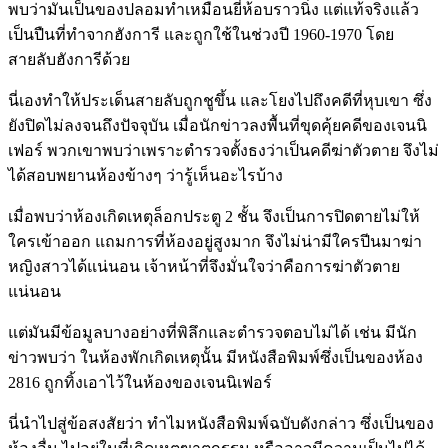
พบว่ามันเป็นของปลอมทำเหมือนยี่ห้อบราวนิ่ง แต่แท้จริงแล้ว
เป็นปืนที่ทำจากฮังการี และถูกใช้ในช่วงปี 1960-1970 โดย
สายลับฮังการีด้วย
นี่เองทำให้ประเด็นสายลับถูกชูขึ้น และโยงไปถึงคดีที่หุบเขา ซึ่ง
ยังปิดไม่ลงจนถึงปัจจุบัน เมื่อนักข่าวลงพื้นที่ขุดคุ้ยคดีของเจนนิ
เฟอร์ พวกเขาพบว่าเพราะตำรวจตั้งธงว่าเป็นคดีฆ่าตัวตาย จึงไม่
ได้สอบพยานห้องข้างๆ ว่ารู้เห็นอะไรบ้าง
เมื่อพบว่าห้องเกิดเหตุล็อกประตู 2 ชั้น จึงเป็นการปิดตายไม่ให้
ใครเข้าออก แถมการที่ห้องอยู่สูงมาก จึงไม่น่ามีใครปีนมาฆ่า
หญิงสาวได้แน่นอน เจ้าหน้าที่จึงมั่นใจว่าคือการฆ่าตัวตาย
แน่นอน
แต่มันมีข้อมูลบางอย่างที่พิลึกและตำรวจตอบไม่ได้ เช่น มีนัก
ข่าวพบว่า ในห้องพักเกิดเหตุนั้น มีหนังสือพิมพ์ซึ่งเป็นของห้อง
2816 ถูกทิ้งเอาไว้ในห้องของเจนนิเฟอร์
นี่นำไปสู่ข้อสงสัยว่า ทำไมหนังสือพิมพ์ฉบับดังกล่าว ซึ่งเป็นของ