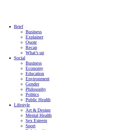
Brief
Business
Explainer
Quote
Recap
What’s up
Social
Business
Economy
Education
Environment
Gender
Philosophy
Politics
Public Health
Lifestyle
Art & Design
Mental Health
Sex Esteem
Sport