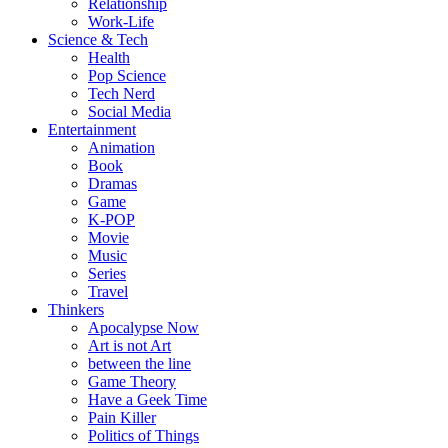
Relationship
Work-Life
Science & Tech
Health
Pop Science
Tech Nerd
Social Media
Entertainment
Animation
Book
Dramas
Game
K-POP
Movie
Music
Series
Travel
Thinkers
Apocalypse Now
Art is not Art
between the line
Game Theory
Have a Geek Time
Pain Killer
Politics of Things