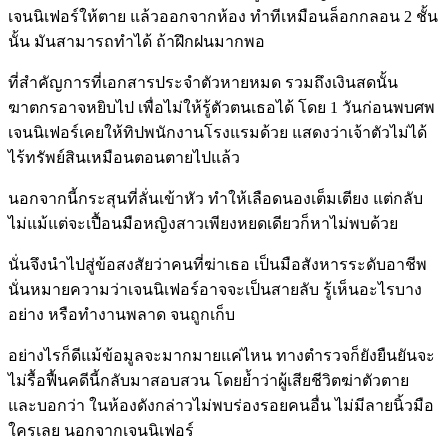
เจนนิเฟอร์ให้ตาย แล้วออกจากห้อง ทำทีเหมือนล็อกกลอน 2 ชั้น
นั้น มันสามารถทำได้ ถ้าฝึกฝนมากพอ
ที่สำคัญการที่เอกสารประจำตัวหายหมด รวมถึงเงินสดนั้น
ฆาตกรอาจหยิบไป เพื่อไม่ให้รู้ตัวตนเธอได้ โดย 1 วันก่อนพบศพ
เจนนิเฟอร์เคยให้ทิปพนักงานโรงแรมด้วย แสดงว่าเจ้าตัวไม่ได้
ไร้ทรัพย์สินเหมือนตอนตายไปแล้ว
นอกจากนี้กระสุนที่ลั่นเข้าหัว ทำให้เลือดนองเต็มเตียง แต่กลับ
ไม่แม้แต่จะเปื้อนมือหญิงสาวเพียงหยดเดียวก็หาไม่พบด้วย
นั่นจึงนำไปสู่ข้อสงสัยว่าคนที่ฆ่าเธอ เป็นมือสังหารระดับอาชีพ
นั่นหมายความว่าเจนนิเฟอร์อาจจะเป็นสายลับ รู้เห็นอะไรบาง
อย่าง หรือทำงานพลาด จนถูกเก็บ
อย่างไรก็ดีแม้ข้อมูลจะมากมายแค่ไหน ทางตำรวจก็ยังยืนยันจะ
ไม่รื้อฟื้นคดีนี้กลับมาสอบสวน โดยย้ำว่าผู้เสียชีวิตฆ่าตัวตาย
และบอกว่า ในห้องดังกล่าวไม่พบร่องรอยคนอื่น ไม่มีลายนิ้วมือ
ใครเลย นอกจากเจนนิเฟอร์