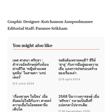
Graphic Designer: Kotchamon Anupoolmanee
Editorial Staff: Paranee Srikham
You might also like
เพศ ศาสนา ศรัทธา :
ระฆังดังเพราะคนตี? ซีรีส์
สำรวจอัตลักษณ์ทับซ้อน
‘สาธุ’ กับการมีอยู่ของความ
ผ่านชีวิต ‘หญิงข้ามเพศ
เชื่อ และการประกอบสร้าง
มุสลิม’ ในสายตา ‘แรป
ของเรื่องเล่า
เตอร์’
15 April 2024
5 June 2024
‘เรื่องซวยๆ ในปีชง’ เมื่อ
2568 ปีฉาววงการสงฆ์ เมื่อ
สังคมไม่ใจดีกับเรา ศาสตร์
‘ศรัทธา’ กลายเป็นสิ่งที่
ความเชื่อในโชคชะตาจึง
แปลกตาไปจากเดิม
เติบโต
30 December 2025