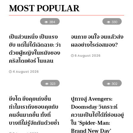
MOST POPULAR
384
330
เป็นส่วนหนึ่ง เป็นแรง
จนกาย จนใจ จนแล้วส่ง
ขับ แต่ไม่ได้เฉิดฉาย: ว่า
ผลอย่างไรต่อสมอง?
ด้วยผู้หญิงในหนังของ
6 August 2026
คริสโตเฟอร์ โนแลน
4 August 2026
323
302
ยิ่งโต ยิ่งคุยเก่งขึ้น
ปูทางสู่ Avengers:
ทำไมเราถึงชอบคุยกับ
Doomsday วิเคราะห์
คนอื่นมากขึ้น ทั้งที่
ความเป็นไปได้ที่ซ่อนอยู่
บางทีไม่รู้จักกันด้วยซ้ำ
ใน ‘Spider-Man:
Brand New Day’