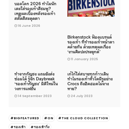
บอลโลก 2026 ทำไมนัก
เตะใส่รองเท้าสีชมพู?
เหตุผลเบื้องหลังรองเท้า
สตั๊ดสีสะดุดตา
16 June 2026
Birkenstock ฟ้องแบรนด์
รองเท้า ที่ทำรองเท้าหน้าตา
คล้ายกัน ด้วยเหตุผลเรื่อง
‘งานศิลปะประยุกต์’
11 January 2025
ทำจากกัญชง แถมยังส่ง
เก๋ไก๋ใส่สบายทุกก้าวเดิน
ซ่อมได้ รู้จัก Daybreak
ทำไมรองเท้าหัวโตมีรูอย่าง
‘รองเท้ากัญชง’ มิติใหม่ใน
Crocs ถึงฮิตฮอตไม่จาง
วงการแฟชั่น
หาย?
14 September 2023
24 July 2023
#BIGFEATURED
#ON
#THE CLOUD COLLECTION
#รองเท้า
#รองเท้าวิ่ง