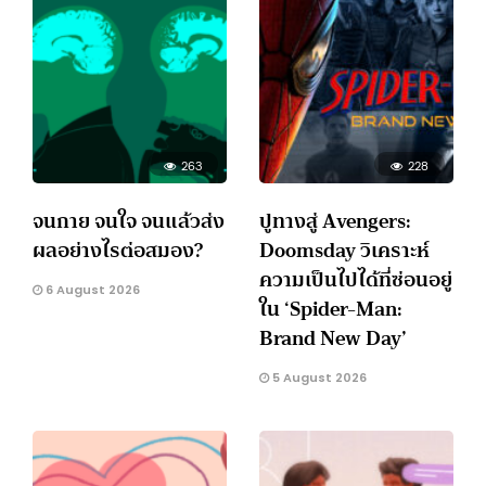
263
228
จนกาย จนใจ จนแล้วส่ง
ปูทางสู่ Avengers:
ผลอย่างไรต่อสมอง?
Doomsday วิเคราะห์
ความเป็นไปได้ที่ซ่อนอยู่
6 August 2026
ใน ‘Spider-Man:
Brand New Day’
5 August 2026