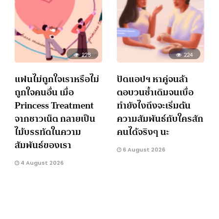
228
224
แฟนไม่ถูกใจเราหรือไม่
ปัดแอปฯ หาคู่จนล้า
ถูกใจคนอื่น เมื่อ
ตอบวนซ้ำเดิมจนเบื่อ
Princess Treatment
ทำยังไงถึงจะเริ่มต้น
จากชาวเน็ต กลายเป็น
ความสัมพันธ์กับใครสัก
ไม้บรรทัดในความ
คนได้จริงๆ นะ
สัมพันธ์ของเรา
6 August 2026
4 August 2026