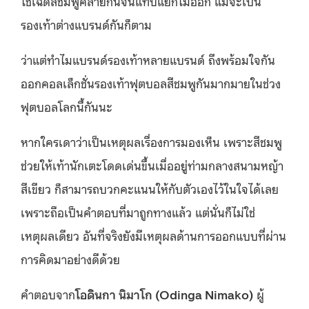
ใช้เฉดสีชมพูคล้ายกันจนแทบแยกไม่ออก แม้จะเป็น
รองเท้าต่างแบรนด์กันก็ตาม
ว่าแต่ทำไมแบรนด์รองเท้าหลายแบรนด์ ถึงพร้อมใจกัน
ออกคอลเล็กชั่นรองเท้าฟุตบอลสีชมพูกันมากมายในช่วง
ฟุตบอลโลกนี้กันนะ
หากใครเดาว่าเป็นเหตุผลเรื่องการมองเห็น เพราะสีชมพู
ช่วยให้เท้านักเตะโดดเด่นขึ้นเมื่ออยู่ท่ามกลางสนามหญ้า
สีเขียว ก็สามารถบวกคะแนนให้กับตัวเองไว้ในใจได้เลย
เพราะถือเป็นคำตอบที่มาถูกทางแล้ว แต่นั่นก็ไม่ใช่
เหตุผลเดียว อันที่จริงยังมีเหตุผลด้านการออกแบบที่ผ่าน
การคิดมาอย่างดีด้วย
คำตอบจาก
โอดินกา นิมาโก (
Odinga Nimako)
ผู้