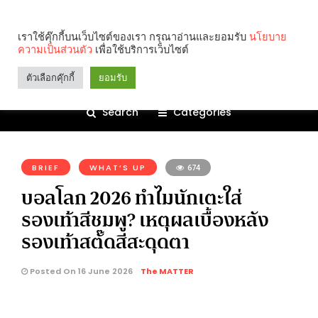
เราใช้คุ๊กกี้บนเว็บไซต์ของเรา กรุณาอ่านและยอมรับ
นโยบาย
ความเป็นส่วนตัว
เพื่อใช้บริการเว็บไซต์
ตัวเลือกคุ๊กกี้
ยอมรับ
Search
Categories
คุณกำลังอ่าน:
BRIEF
WHAT’S UP
674
บอลโลก 2026 ทำไมนักเตะใส่
รองเท้าสีชมพู? เหตุผลเบื้องหลัง
รองเท้าสตั๊ดสีสะดุดตา
Posted On 16 June 2026
The MATTER