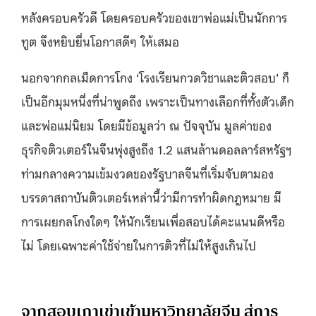
หลังครอบครัวดี โดยครอบครัวของเขาพ่อแม่เป็นนักการ
ทูต จึงหยิบยื่นโอกาสดีๆ ให้เสมอ
นอกจากกลเม็ดการโกง ‘โรงเรียนกวดวิชาและติวสอบ’ ก็
เป็นอีกมุมหนึ่งที่น่าพูดถึง เพราะเป็นทางเลือกที่ทั้งตัวเด็ก
และพ่อแม่นิยม โดยมีข้อมูลว่า ณ ปัจจุบัน มูลค่าของ
ธุรกิจติวเตอร์ในจีนพุ่งสูงถึง 1.2 แสนล้านดอลลาร์สหรัฐฯ
ท่ามกลางความเข้มงวดของรัฐบาลจีนที่เริ่มจับตามอง
บรรดาสถาบันติวเตอร์เหล่านี้ว่ามีการทำผิดกฎหมาย มี
การเผยกลโกงใดๆ ให้นักเรียนเพื่อสอบได้คะแนนดีหรือ
ไม่ โดยเฉพาะค่าใช้จ่ายในการติวที่ไม่ให้สูงเกินไป
จากสอบเกาเข่าเข้ามหาวิทยาลัยจีน สู่การ