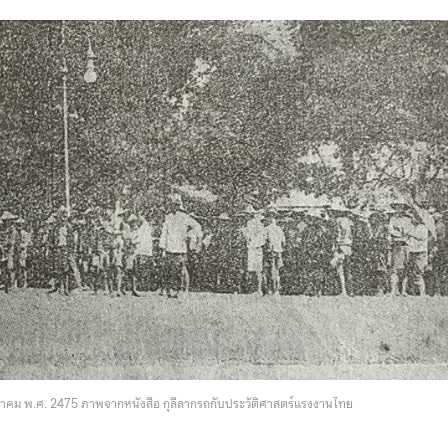
หาคม พ.ศ. 2475 ภาพจากหนังสือ กุลีลากรถกับประวัติศาสตร์แรงงานไทย