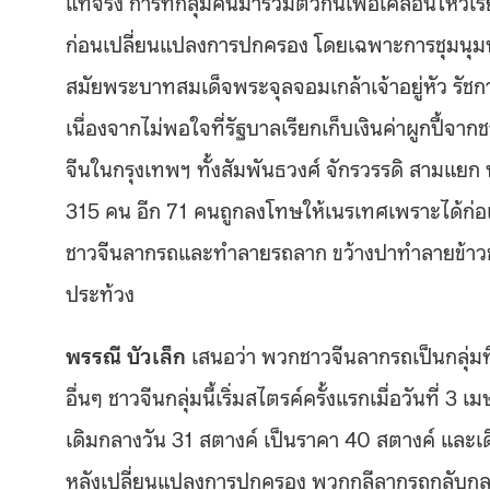
แท้จริง การที่กลุ่มคนมารวมตัวกันเพื่อเคลื่อนไหว
ก่อนเปลี่ยนแปลงการปกครอง โดยเฉพาะการชุมนุมประท
สมัยพระบาทสมเด็จพระจุลจอมเกล้าเจ้าอยู่หัว รัชกาล
เนื่องจากไม่พอใจที่รัฐบาลเรียกเก็บเงินค่าผูกปี้
จีนในกรุงเทพฯ ทั้งสัมพันธวงศ์ จักรวรรดิ สามแยก บ
315 คน อีก 71 คนถูกลงโทษให้เนรเทศเพราะได้ก่อเห
ชาวจีนลากรถและทำลายรถลาก ขว้างปาทำลายข้าวขอ
ประท้วง
พรรณี บัวเล็ก
เสนอว่า พวกชาวจีนลากรถเป็นกลุ่มที่
อื่นๆ ชาวจีนกลุ่มนี้เริ่มสไตรค์ครั้งแรกเมื่อวันที่ 3
เดิมกลางวัน 31 สตางค์ เป็นราคา 40 สตางค์ และเด
หลังเปลี่ยนแปลงการปกครอง พวกกุลีลากรถกลับกลาย