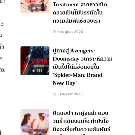
ยมา
Treatment จากชาวเน็ต
219
กลายเป็นไม้บรรทัดใน
ความสัมพันธ์ของเรา
53
4 August 2026
น
ัว
ปูทางสู่ Avengers:
วก
Doomsday วิเคราะห์ความ
เป็นไปได้ที่ซ่อนอยู่ใน
่วม
188
‘Spider-Man: Brand
New Day’
5 August 2026
ปัดแอปฯ หาคู่จนล้า ตอบ
วนซ้ำเดิมจนเบื่อ ทำยังไง
ถึงจะเริ่มต้นความสัมพันธ์
4-
122