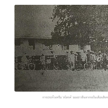
การประท้วงหรือ ‘สไตรค์’ ของชาวจีนลากรถในเดือนสิง