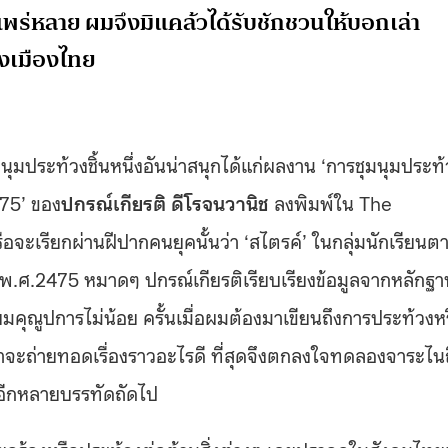
นแพร่หลาย ผมจึงมิแคล้วได้รับชักชวนให้บอกเล่า
องเมืองไทย
นุมประท้วงชิ้นหนึ่งอันน่าสนุกได้แก่ผลงาน ‘การชุมนุมประท้
475’ ของ
ปกรณ์เกียรติ ดีโรจนวานิช
ลงพิมพ์ใน The
เรียกผ่านฝีปากคนยุคนั้นว่า ‘สไตรค์’ ในกลุ่มนักเรียนต
.ศ.2475 หมาดๆ ปกรณ์เกียรติเรียบเรียงข้อมูลจากหลักฐา
ี่ยมคุณูปการไม่น้อย ครั้นเมื่อผมต้องมาเขียนถึงการประท้วงห
่าจะถ่ายทอดเรื่องราวอะไรดี ที่สุดจึงตกลงใจทดลองจาระไน
อีกหลายบรรทัดถัดไป