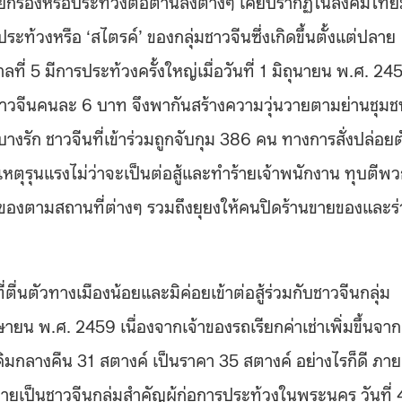
เรียกร้องหรือประท้วงต่อต้านสิ่งต่างๆ เคยปรากฏในสังคมไท
้วงหรือ ‘สไตรค์’ ของกลุ่มชาวจีนซึ่งเกิดขึ้นตั้งแต่ปลาย
ที่ 5 มีการประท้วงครั้งใหญ่เมื่อวันที่ 1 มิถุนายน พ.ศ. 24
จากชาวจีนคนละ 6 บาท จึงพากันสร้างความวุ่นวายตามย่านชุมช
างรัก ชาวจีนที่เข้าร่วมถูกจับกุม 386 คน ทางการสั่งปล่อยต
ตุรุนแรงไม่ว่าจะเป็นต่อสู้และทำร้ายเจ้าพนักงาน ทุบตีพ
งตามสถานที่ต่างๆ รวมถึงยุยงให้คนปิดร้านขายของและร
ตื่นตัวทางเมืองน้อยและมิค่อยเข้าต่อสู้ร่วมกับชาวจีนกลุ่ม
 เมษายน พ.ศ. 2459 เนื่องจากเจ้าของรถเรียกค่าเช่าเพิ่มขึ้นจาก
ิมกลางคืน 31 สตางค์ เป็นราคา 35 สตางค์ อย่างไรก็ดี ภาย
เป็นชาวจีนกลุ่มสำคัญผู้ก่อการประท้วงในพระนคร วันที่ 