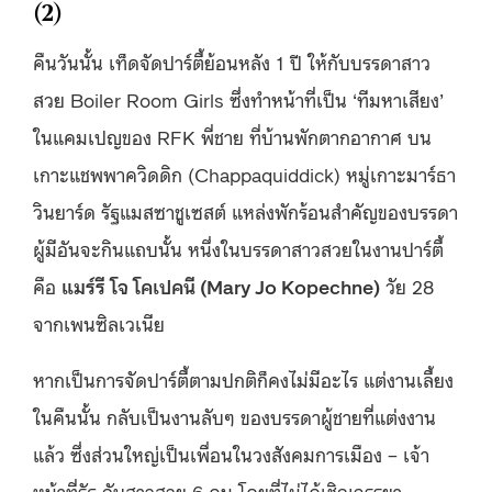
(2)
คืนวันนั้น เท็ดจัดปาร์ตี้ย้อนหลัง 1 ปี ให้กับบรรดาสาว
สวย Boiler Room Girls ซึ่งทำหน้าที่เป็น ‘ทีมหาเสียง’
ในแคมเปญของ RFK พี่ชาย ที่บ้านพักตากอากาศ บน
เกาะแชพพาควิดดิก (Chappaquiddick) หมู่เกาะมาร์ธา
วินยาร์ด รัฐแมสซาชูเซสต์ แหล่งพักร้อนสำคัญของบรรดา
ผู้มีอันจะกินแถบนั้น หนึ่งในบรรดาสาวสวยในงานปาร์ตี้
คือ
แมร์รี โจ โคเปคนี
(Mary Jo Kopechne)
วัย 28
จากเพนซิลเวเนีย
หากเป็นการจัดปาร์ตี้ตามปกติก็คงไม่มีอะไร แต่งานเลี้ยง
ในคืนนั้น กลับเป็นงานลับๆ ของบรรดาผู้ชายที่แต่งงาน
แล้ว ซึ่งส่วนใหญ่เป็นเพื่อนในวงสังคมการเมือง – เจ้า
หน้าที่รัฐ กับสาวสวย 6 คน โดยที่ไม่ได้เชิญภรรยา –