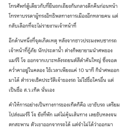
โทรศัพท์ตู้เดียวกับที่ยืนถกเถียงกันกลางดึกคืนก่อนหน้า
โทรหาบรรดาผู้ทรงอิทธิพลทางการเมืองอีกหลายคน แต่
กลับเลือกที่จะไม่รายงานเจ้าหน้าที่
อีกด้านหนึ่งที่จุดเกิดเหตุ หลังจากชาวประมงพบซากรถ
เจ้าหน้าที่กู้ภัย นักประดาน้ำ ต่างก็พยายามนำศพของ
แมร์รี โจ ออกจากเบาะหลังรถยนต์สีดำคันใหญ่ ซึ่งจอด
คว่ำคาอยู่ในคลอง ใช้เวลาเพียงแค่ 10 นาที ก็นำศพออก
มาได้ ตำรวจเช็คประวัติเจ้าของรถ ไม่ใช่ชื่อใครอื่น แต่
เป็นชื่อ ส.ว.เท็ด นั่นเอง
คำให้การอย่างเป็นทางการของเท็ดก็คือ เขาขับรถ เตรียม
ไปส่งแมร์รี โจ ยังที่พัก แต่ไม่คุ้นเส้นทาง เลยขับหลงจน
ตกสะพาน ตัวเขาออกจากรถได้ แต่จำไม่ได้ว่าออกมา