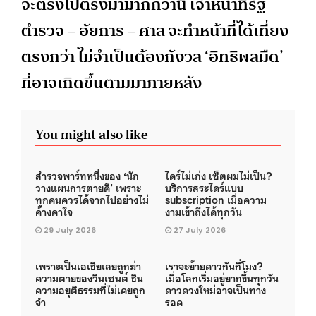
จะตรงไปตรงมามากกว่านี้ เจ้าหน้าที่รัฐ
ตำรวจ – อัยการ – ศาล จะทำหน้าที่ได้เที่ยง
ตรงกว่า ไม่จำเป็นต้องกังวล ‘อิทธิพลมืด’
ที่อาจเกิดขึ้นตามมาภายหลัง
You might also like
สำรวจพาร์ทหนึ่งของ ‘นัก
ไดร์ไม่เก่ง เซ็ตผมไม่เป็น?
วางแผนการตายดี’ เพราะ
บริการสระไดร์แบบ
ทุกคนควรได้จากไปอย่างไม่
subscription เมื่อความ
ค้างคาใจ
งามเข้าถึงได้ทุกวัน
29 July 2026
27 July 2026
เพราะเป็นเอเชียเลยถูกฆ่า
เราจะย้ายดาวกันกี่โมง?
ความตายของวินเซนต์ ชิน
เมื่อโลกเริ่มอยู่ยากขึ้นทุกวัน
ความอยุติธรรมที่ไม่เคยถูก
ดาวดวงใหม่อาจเป็นทาง
จำ
รอด