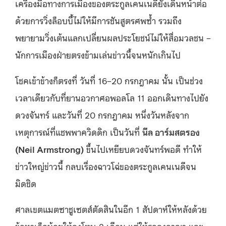
เครื่องมือทางการเมืองของตระกูลเคนเนดียังเดินหน้าต่อ
ด้วยการวิ่งล็อบบี้ไม่ให้มีการชันสูตรศพซ้ำ รวมถึง
พยายามวิ่งเต้นแลกเปลี่ยนผลประโยชน์ไม่ให้สื่อมวลชน –
นักการเมืองฝ่ายตรงข้ามเล่นข่าวนี้จนหนักเกินไป
โชคเข้าข้างก็ตรงที่ วันที่ 16–20 กรกฎาคม นั้น เป็นช่วง
เวลาเดียวกับที่ยานอวกาศอพอลโล 11 ออกเดินทางไปยัง
ดวงจันทร์ และวันที่ 20 กรกฎาคม หนึ่งวันหลังจาก
เหตุการณ์ที่แชพพาควิดดิก เป็นวันที่
นีล อาร์มสตรอง
(
Neil Armstrong)
ขึ้นไปเหยียบดวงจันทร์พอดี ทำให้
ข่าวใหญ่ข่าวนี้ กลบเรื่องฉาวโฉ่ของตระกูลเคนเนดีจน
มิดชิด
ศาลเขตแมตซาชูเซตส์ตัดสินในอีก 1 สัปดาห์ให้หลังด้วย
ข้อหาเล็กน้อยให้ลงโทษ 2 เดือน แต่ให้รอลงอาญา และ