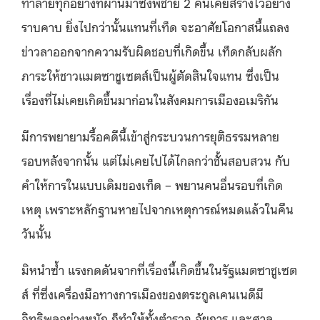
ทำลายทุกอย่างที่ผ่านมาซึ่งพี่ชาย 2 คนเคยสร้างไว้อย่าง
ราบคาบ ยิ่งไปกว่านั้นแทนที่เท็ด จะอาศัยโอกาสนี้แถลง
ข่าวลาออกจากความรับผิดชอบที่เกิดขึ้น เท็ดกลับผลัก
ภาระให้ชาวแมตซาชูเซตส์เป็นผู้ตัดสินใจแทน ซึ่งเป็น
เรื่องที่ไม่เคยเกิดขึ้นมาก่อนในสังคมการเมืองอเมริกัน
มีการพยายามรื้อคดีนี้เข้าสู่กระบวนการยุติธรรมหลาย
รอบหลังจากนั้น แต่ไม่เคยไปได้ไกลกว่าชั้นสอบสวน กับ
คำให้การในแบบเดิมของเท็ด – พยานคนอื่นรอบที่เกิด
เหตุ เพราะหลักฐานหายไปจากเหตุการณ์หมดแล้วในคืน
วันนั้น
มิหนำซ้ำ แรงกดดันจากที่เรื่องนี้เกิดขึ้นในรัฐแมตซาชูเซต
ส์ ที่ซึ่งเครื่องมือทางการเมืองของตระกูลเคนเนดีมี
อิทธิพลอย่างหนัก ก็ทำให้ทั้งตำรวจ อัยการ และศาล