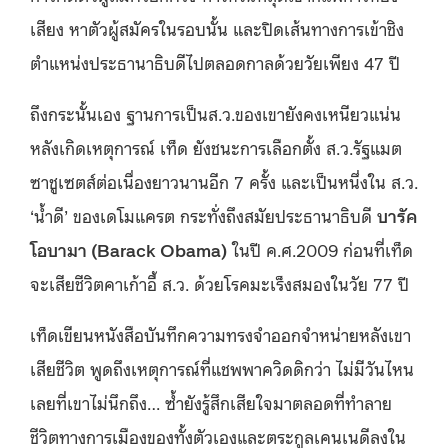
เสียง หาตัวผู้สมัครในรอบนั้น และปิดเส้นทางการเข้าชิง
ตำแหน่งประธานาธิบดีไปตลอดกาลด้วยวัยเพียง 47 ปี
ถึงกระนั้นเอง ฐานการเป็นส.ว.ของเขายังคงเหนียวแน่น
หลังเกิดเหตุการณ์ เท็ด ยังชนะการเลือกตั้ง ส.ว.รัฐแมต
ซาชูเซตส์ต่อเนื่องยาวนานอีก 7 ครั้ง และเป็นหนึ่งใน ส.ว.
‘น้ำดี’ ของเดโมแครต กระทั่งถึงสมัยประธานาธิบดี
บารัค
โอบามา (Barack Obama)
ในปี ค.ศ.2009 ก่อนที่เท็ด
จะเสียชีวิตคาเก้าอี้ ส.ว. ด้วยโรคมะเร็งสมองในวัย 77 ปี
เท็ดเขียนหนังสือบันทึกความทรงจำออกจำหน่ายหลังเขา
เสียชีวิต พูดถึงเหตุการณ์ที่แชพพาควิดดิกว่า ไม่มีวันไหน
เลยที่เขาไม่นึกถึง… ซ้ำยังรู้สึกเสียใจมาตลอดที่ทำลาย
ชีวิตทางการเมืองของทั้งตัวเองและตระกูลเคนเนดีลงใน