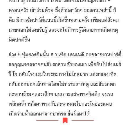
ครอบครัว เข้าร่วมด้วย ซึ่งด้านดาร์กๆ ของคนเหล่านี้ ก็
คือ มีการจัดปาร์ตี้แบบนี้เกิดขึ้นหลายครั้ง เพียงแต่สังคม
ภายนอกไม่เคยรับรู้ และจะไม่มีทางรู้ได้เลยหากเกิดเหตุ
ผิดปกติขึ้น
ช่วง 5 ทุ่มของคืนนั้น ส.ว.เท็ด เคนเนดี ออกจากงานปาร์ตี้
ขอกุญแจรถจากคนขับรถส่วนตัวของเขา เพื่อขับไปส่งแมร์
รี โจ กลับโรงแรมในระยะทางไม่ไกลมาก แต่รถของเท็ด
กลับออกนอกเส้นทางโดยไม่ทราบสาเหตุ และขับรถตก
สะพานข้ามคลองเล็กๆ บนเกาะแชพพาควิดดิก จนรถ
พลิกคว่ำ หลังคาพาดกับสะพานลงไปกองในช่องแคบ
เท็ดว่ายน้ำออกมาจากซากรถ ขึ้นฝั่งมาได้