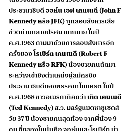
ประธานาธิบดี
จอห์น เอฟ เคนเนดี
(John F
Kennedy หรือ JFK)
ถูกลอบสังหารเสีย
ชีวิตท่ามกลางปริศนามากมาย ในปี
ค.ศ.1963 ตามมาด้วยการลอบสังหารอีก
ครั้งของ
โรเบิร์ต เคนเนดี (
Robert F
Kennedy หรือ RFK)
น้องชายคนถัดมา
ระหว่างเข้าชิงตำแหน่งผู้สมัครชิง
ประธานาธิบดีของพรรคเดโมแครต ในปี
ค.ศ.1968 ชาวอเมริกาก็คิดว่า
เท็ด เคนเนดี
(Ted Kennedy)
ส.ว. มลรัฐแมตซาชูเซตส์
วัย 37 ปี น้องชายคนสุดท้อง จากพี่น้อง 9
คน ซึ่งสองในนั้นคือ จอห์นและโรเบิร์ต น่า