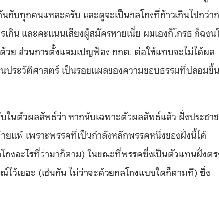
ดียวกันกับทุกคนแหละครับ และดูจะเป็นกลโกงที่ก้าวเกินไปกว่า
รเกิน และคะแนนเสียงผู้สมัครหายเนี่ย ผมเองก็โกรธ ก็ฉงน
้ด้วย ส่วนการตั้งแคมเปญฟ้อง กกต. ต่อให้แทบจะไม่ได้ผล
ว้เป็นประวัติศาสตร์ เป็นรอยแผลของความชอบธรรมที่ปลอมขึ้
อมรับในตัวผลลัพธ์ว่า หากนับเฉพาะตัวผลลัพธ์แล้ว ฝั่งประชา
ายแพ้ เพราะพรรคที่เป็นกำลังหลักพรรคหนึ่งของฝั่งนี้ได้
งอะไรที่ว่ามาก็ตาม) ในขณะที่พรรคซึ่งเป็นตัวแทนฝั่งตร
ไว้เยอะ (เช่นกัน ไม่ว่าจะด้วยกลโกงแบบใดก็ตามที) ซึ่ง