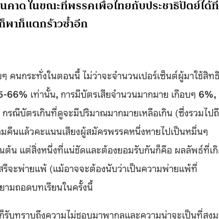
ินคาด ในขณะที่พรรคเพื่อไทยกับประชาธิปัตย์ได้ที่
ก็พาก็แตกร้าวซ้ำอีก
นกระทั่งในตอนนี้ ไม่ว่าจะจำนวนเปอร์เซ็นต์ผู้มาใช้สิทธิท
5-66%
เท่านั้น
,
การมีบัตรเสียจำนวนมากมาย เกือบๆ
6%
,
,
กรณีบัตรเกินที่ดูจะมีปริมาณมากมายเหลือเกิน (ซึ่งรวมไปถ
ีข้ามคืนแล้วคะแนนเสียงผู้สมัครพรรคหนึ่งหายไปเป็นหมื่นๆ
ต้น แต่สิ่งหนึ่งที่แน่ชัดและต้องยอมรับกันก็คือ ผลลัพธ์ที่เก
สรีจะพ่ายแพ้ (แม้อาจจะต้องนับว่าเป็นความพ่ายแพ้ที่
ยามถอดบทเรียนในครั้งนี้
องก็รับทราบถึงความไม่ชอบมาพากลและความน่าจะเป็นที่สูง