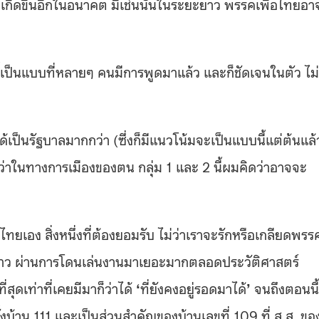
เกิดขึ้นอีกในอนาคต มิเช่นนั้นในระยะยาว พรรคเพื่อไทยอา
ี้เป็นแบบที่หลายๆ คนมีการพูดมาแล้ว และก็ชัดเจนในตัว ไม่
ิได้เป็นรัฐบาลมากกว่า (ซึ่งก็มีแนวโน้มจะเป็นแบบนี้แต่ต้นแล้
่ดีกว่าในทางการเมืองของตน กลุ่ม 1 และ 2 นี้ผมคิดว่าอาจจะ
ทยเอง สิ่งหนึ่งที่ต้องยอมรับ ไม่ว่าเราจะรักหรือเกลียดพรร
นหนาว ผ่านการโดนเล่นงานมาเยอะมากตลอดประวัติศาสตร์
ุดเท่าที่เคยมีมาก็ว่าได้
‘
ที่ยังคงอยู่รอดมาได้
’
จนถึงตอนนี้
งบ้าน 111 และเป็นส่วนสำคัญของบ้านเลขที่ 109 ที่ ส
.
ส. ขอ