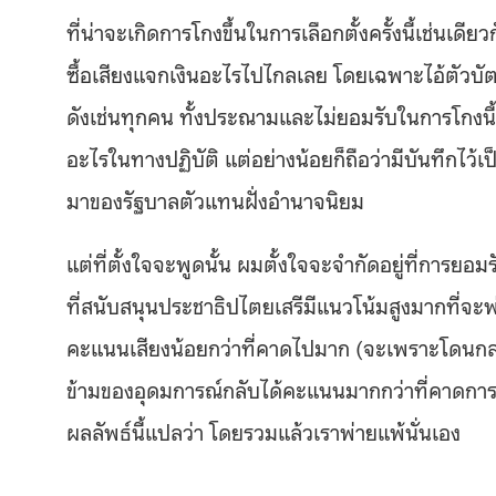
ที่น่าจะเกิดการโกงขึ้นในการเลือกตั้งครั้งนี้เช่นเ
ซื้อเสียงแจกเงินอะไรไปไกลเลย โดยเฉพาะไอ้ตัวบัต
ดังเช่นทุกคน ทั้งประณามและไม่ยอมรับในการโกงนี
อะไรในทางปฏิบัติ แต่อย่างน้อยก็ถือว่ามีบันทึกไ
มาของรัฐบาลตัวแทนฝั่งอำนาจนิยม
แต่ที่ตั้งใจจะพูดนั้น ผมตั้งใจจะจำกัดอยู่ที่การย
ที่สนับสนุนประชาธิปไตยเสรีมีแนวโน้มสูงมากที่จะพ่
คะแนนเสียงน้อยกว่าที่คาดไปมาก (จะเพราะโดนกลโก
ข้ามของอุดมการณ์กลับได้คะแนนมากกว่าที่คาดการณ์
ผลลัพธ์นี้แปลว่า โดยรวมแล้วเราพ่ายแพ้นั่นเอง