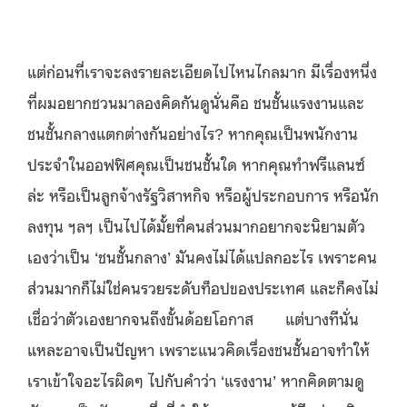
แต่ก่อนที่เราจะลงรายละเอียดไปไหนไกลมาก มีเรื่องหนึ่ง
ที่ผมอยากชวนมาลองคิดกันดูนั่นคือ ชนชั้นแรงงานและ
ชนชั้นกลางแตกต่างกันอย่างไร? หากคุณเป็นพนักงาน
ประจำในออฟฟิศคุณเป็นชนชั้นใด หากคุณทำฟรีแลนซ์
ล่ะ หรือเป็นลูกจ้างรัฐวิสาหกิจ หรือผู้ประกอบการ หรือนัก
ลงทุน ฯลฯ เป็นไปได้มั้ยที่คนส่วนมากอยากจะนิยามตัว
เองว่าเป็น ‘ชนชั้นกลาง’ มันคงไม่ได้แปลกอะไร เพราะคน
ส่วนมากก็ไม่ใช่คนรวยระดับท็อปของประเทศ และก็คงไม่
เชื่อว่าตัวเองยากจนถึงขั้นด้อยโอกาส แต่บางทีนั่น
แหละอาจเป็นปัญหา เพราะแนวคิดเรื่องชนชั้นอาจทำให้
เราเข้าใจอะไรผิดๆ ไปกับคำว่า ‘แรงงาน’ หากคิดตามดู