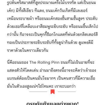
รูปต้นคริสมาสต์ที่สูงประมาณครึ่งไม้บรรทัด แต่เป็นขนม
เค้ก) มีทั้งสีเขียว ทีแดง, ขนมเค้กวันเกิดที่มีเลเยอร์
เหมือนระบายผ้า หรือขนมเค้กสองชั้นสามชั้นสูงๆ ประดับ
ด้วยเชอร์รี่เคลือบเงาสีชมพูระยิบระยับ หรือขนมชิ้นเล็กไป
กว่านั้น ก็อาจจะเป็นคุกกี้ช็อกโกแลตที่พ่นด้วยกลิตเตอร์สี
ทองเป็นประกายระยิบระยับที่ทั้งดูน่ากินด้วย ดูแพงดีมี
ราคาด้วยในคราวเดียวกัน
นี่คือขนมของ The Rolling Pinn ขนมที่ไม่เขินอายที่จะ
แสดงตัวให้โดดเด่น อ่านมาถึงตรงนี้อาจจะคิดว่าเจ้าของ
แบรนด์ต้องเป็นคนมั่นใจมากๆ เป็นคนสาวที่มีความเชื่อ
มั่นในตัวเองสูงแน่ๆใช่ไหมคะ เราจะบอกว่า
ตรงกันข้ามเลยต่างหาก!