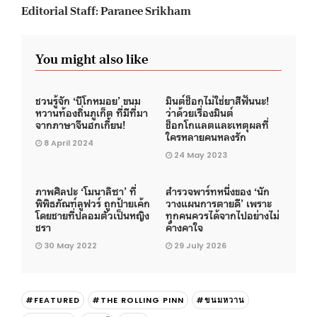
Editorial Staff: Paranee Srikham
You might also like
ชวนรู้จัก ‘บีโกหมอย’ ขนม
มินต์ช็อกไม่ใช่ยาสีฟันนะ!
หวานท้องถิ่นภูเก็ต ที่มีที่มา
ว่าด้วยเรื่องมินต์
จากภาษาจีนฮกเกี้ยน!
ช็อกโกแลตและเหตุผลที่
ใครหลายคนหลงรัก
8 April 2024
24 May 2023
ภาพศิลปะ ‘โมนาลิซา’ ที่
สำรวจพาร์ทหนึ่งของ ‘นัก
พิพิธภัณฑ์ลูฟวร์ ถูกป้ายเค้ก
วางแผนการตายดี’ เพราะ
โดยชายที่ปลอมตัวเป็นหญิง
ทุกคนควรได้จากไปอย่างไม่
ชรา
ค้างคาใจ
30 May 2022
29 July 2026
#FEATURED
#THE ROLLING PINN
#ขนมหวาน