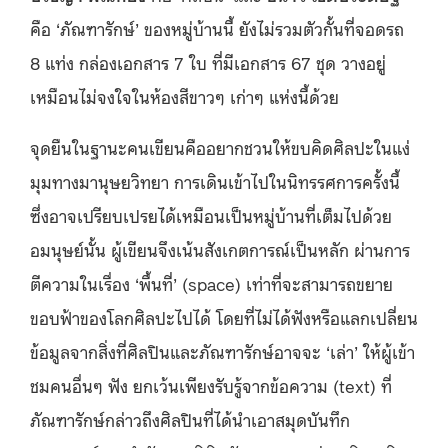
คือ ‘ภัณฑารักษ์’ ของหมู่บ้านนี้ ยังไม่รวมตัวกั้นที่จอดรถ
8 แท่ง กล่องเอกสาร 7 ใบ ที่มีเอกสาร 67 ชุด วางอยู่
เหมือนไม่จงใจในห้องสีขาวๆ เก่าๆ แห่งนี้ด้วย
จุดยืนในฐานะคนเขียนคืออยากชวนให้ขบคิดศิลปะในแง่
มุมทางมานุษยวิทยา การเดินเข้าไปในนิทรรศการครั้งนี้
ซึ่งอาจเปรียบเปรยได้เหมือนเป็นหมู่บ้านที่เต็มไปด้วย
อมนุษย์นั้น ผู้เขียนจึงเน้นสังเกตการณ์เป็นหลัก ผ่านการ
ตีความในเรื่อง ‘พื้นที่’ (space) เท่าที่จะสามารถขยาย
ขอบฟ้าของโลกศิลปะไปได้ โดยที่ไม่ได้ฟังหรือแลกเปลี่ยน
ข้อมูลจากสิ่งที่ศิลปินและภัณฑารักษ์อาจจะ ‘เล่า’ ให้ผู้เข้า
ชมคนอื่นๆ ฟัง ยกเว้นเพียงรับรู้จากข้อความ (text) ที่
ภัณฑารักษ์กล่าวถึงศิลปินที่ได้นำเอาสมุดบันทึก