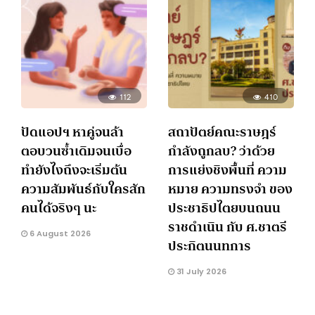
112
410
ปัดแอปฯ หาคู่จนล้า
สถาปัตย์คณะราษฎร์
ตอบวนซ้ำเดิมจนเบื่อ
กำลังถูกลบ? ว่าด้วย
ทำยังไงถึงจะเริ่มต้น
การแย่งชิงพื้นที่ ความ
ความสัมพันธ์กับใครสัก
หมาย ความทรงจำ ของ
คนได้จริงๆ นะ
ประชาธิปไตยบนถนน
ราชดำเนิน กับ ศ.ชาตรี
6 August 2026
ประกิตนนทการ
31 July 2026