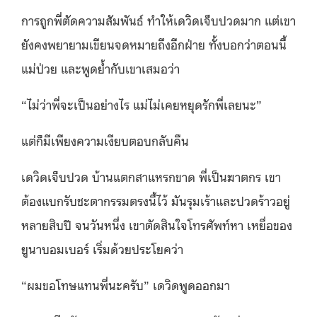
การถูกพี่ตัดความสัมพันธ์ ทำให้เดวิดเจ็บปวดมาก แต่เขา
ยังคงพยายามเขียนจดหมายถึงอีกฝ่าย ทั้งบอกว่าตอนนี้
แม่ป่วย และพูดย้ำกับเขาเสมอว่า
“ไม่ว่าพี่จะเป็นอย่างไร แม่ไม่เคยหยุดรักพี่เลยนะ”
แต่ก็มีเพียงความเงียบตอบกลับคืน
เดวิดเจ็บปวด บ้านแตกสาแหรกขาด พี่เป็นฆาตกร เขา
ต้องแบกรับชะตากรรมตรงนี้ไว้ มันรุมเร้าและปวดร้าวอยู่
หลายสิบปี จนวันหนึ่ง เขาตัดสินใจโทรศัพท์หา เหยื่อของ
ยูนาบอมเบอร์ เริ่มด้วยประโยคว่า
“ผมขอโทษแทนพี่นะครับ” เดวิดพูดออกมา