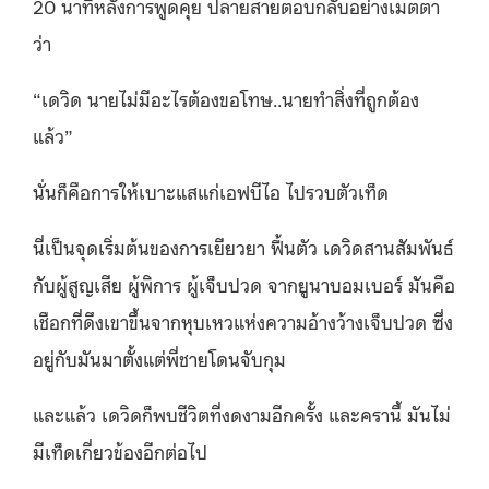
20 นาทีหลังการพูดคุย ปลายสายตอบกลับอย่างเมตตา
ว่า
“เดวิด นายไม่มีอะไรต้องขอโทษ..นายทำสิ่งที่ถูกต้อง
แล้ว”
นั่นก็คือการให้เบาะแสแก่เอฟบีไอ ไปรวบตัวเท็ด
นี่เป็นจุดเริ่มต้นของการเยียวยา ฟื้นตัว เดวิดสานสัมพันธ์
กับผู้สูญเสีย ผู้พิการ ผู้เจ็บปวด จากยูนาบอมเบอร์ มันคือ
เชือกที่ดึงเขาขึ้นจากหุบเหวแห่งความอ้างว้างเจ็บปวด ซึ่ง
อยู่กับมันมาตั้งแต่พี่ชายโดนจับกุม
และแล้ว เดวิดก็พบชีวิตที่งดงามอีกครั้ง และครานี้ มันไม่
มีเท็ดเกี่ยวข้องอีกต่อไป