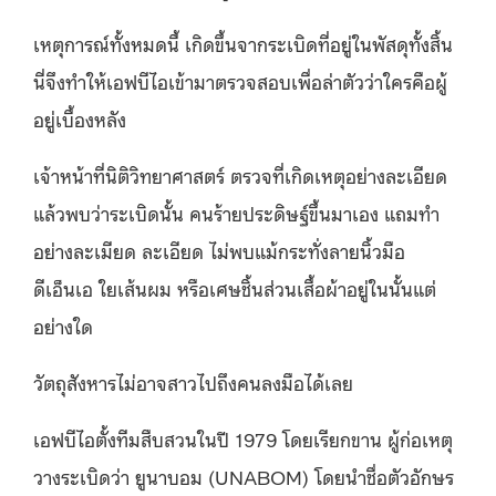
เหตุการณ์ทั้งหมดนี้ เกิดขึ้นจากระเบิดที่อยู่ในพัสดุทั้งสิ้น
นี่จึงทำให้เอฟบีไอเข้ามาตรวจสอบเพื่อล่าตัวว่าใครคือผู้
อยู่เบื้องหลัง
เจ้าหน้าที่นิติวิทยาศาสตร์ ตรวจที่เกิดเหตุอย่างละเอียด
แล้วพบว่าระเบิดนั้น คนร้ายประดิษฐ์ขึ้นมาเอง แถมทำ
อย่างละเมียด ละเอียด ไม่พบแม้กระทั่งลายนิ้วมือ
ดีเอ็นเอ ใยเส้นผม หรือเศษชิ้นส่วนเสื้อผ้าอยู่ในนั้นแต่
อย่างใด
วัตถุสังหารไม่อาจสาวไปถึงคนลงมือได้เลย
เอฟบีไอตั้งทีมสืบสวนในปี 1979 โดยเรียกขาน ผู้ก่อเหตุ
วางระเบิดว่า ยูนาบอม (UNABOM) โดยนำชื่อตัวอักษร