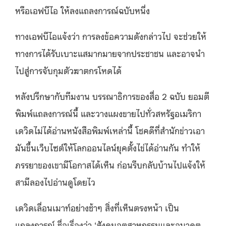
หรือเอฟบีไอ ให้ลงแถลงการณ์ฉบับหนึ่ง
ทางเอฟบีไอแจ้งว่า การลงข้อความดังกล่าวไป จะช่วยให้
ทางการได้รับเบาะแสมากมายจากประชาชน และอาจนำ
ไปสู่การจับกุมตัวฆาตกรโหดได้
หลังปรึกษากับทีมงาน บรรณาธิการของสื่อ 2 ฉบับ ยอมตี
พิมพ์แถลงการณ์นี้ และวางแผงขายไปทั่วสหรัฐอเมริกา
เดวิดไม่ได้อ่านหนังสือพิมพ์เหล่านี้ โชคดีที่สำนักข่าวเอา
มันขึ้นเว็บไซต์ให้โลกออนไลน์ยุคตั้งไข่ได้อ่านกัน ทำให้
ภรรยาของเขามีโอกาสได้เห็น ก่อนรีบกลับบ้านไปแจ้งให้
สามีลองไปอ่านดูโดยไว
เดวิดเลื่อนเมาท์อย่างช้าๆ สิ่งที่เห็นตรงหน้า เป็น
แถลงการณ์ ชื่อเรื่องว่า ‘สังคมอุตสาหกรรมและอนาคต