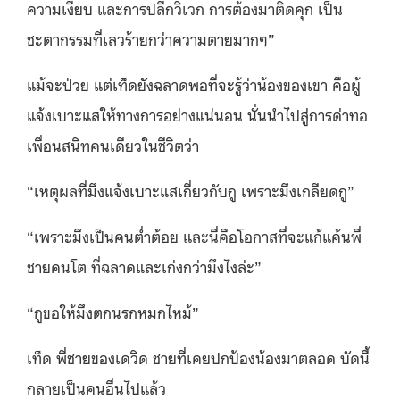
ความเงียบ และการปลีกวิเวก การต้องมาติดคุก เป็น
ชะตากรรมที่เลวร้ายกว่าความตายมากๆ”
แม้จะป่วย แต่เท็ดยังฉลาดพอที่จะรู้ว่าน้องของเขา คือผู้
แจ้งเบาะแสให้ทางการอย่างแน่นอน นั่นนำไปสู่การด่าทอ
เพื่อนสนิทคนเดียวในชีวิตว่า
“เหตุผลที่มึงแจ้งเบาะแสเกี่ยวกับกู เพราะมึงเกลียดกู”
“เพราะมึงเป็นคนต่ำต้อย และนี่คือโอกาสที่จะแก้แค้นพี่
ชายคนโต ที่ฉลาดและเก่งกว่ามึงไงล่ะ”
“กูขอให้มึงตกนรกหมกไหม้”
เท็ด พี่ชายของเดวิด ชายที่เคยปกป้องน้องมาตลอด บัดนี้
กลายเป็นคนอื่นไปแล้ว