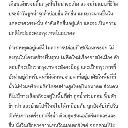
เดือนเดียวจนสิ้นกรุงนั้นไม่น่าจะเกิด แต่จมในแบบที่ชีวิต
ประจำวันถูกน้ำรุกล้ำบ่อยขึ้น ลึกขึ้น และยาวนานขึ้นใน
แต่ละทศวรรษนั้น กำลังเกิดขึ้นอยู่แล้ว และจะเป็นความ
ปกติใหม่ของคนกรุงเทพในอนาคต
ถ้าเราหยุดอยู่แค่นี้ ไม่ลดการปล่อยก๊าซเรือนกระจก ไม่
ลงทุนในโครงสร้างพื้นฐาน ไม่คิดใหม่เรื่องการผังเมือง คำ
ตอบก็จะเป็นว่ากรุงเทพจะยังคงมีอยู่ และเป็นกรุงเทพที่
ยังน่าอยู่สำหรับคนที่มีเงินพอจ่ายค่าที่อยู่อาศัยในพื้นที่ที่
น้ำไม่ท่วมหรือบนตึกโครงสร้างสูงใหญ่ในอนาคต ส่วนคน
ที่ไม่มีทางเลือกก็จะอยู่ในพื้นที่ต่ำ ถูกน้ำท่วมก่อน ฟื้นตัว
ช้ากว่า และย้ายไปที่ใหม่ไม่ได้เหมือนกัน ถูกบังคับให้ปรับ
ตัวกับภาวะครึ่งบกครึ่งน้ำ ด้วยชุมชนแออัดริมคลองแฉะ
ชื้น นั่งวินเรือหางยาวแทนวินมอเตอร์ไซค์ จอดตามโป๊ะ