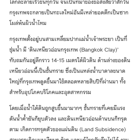
โลกละลายเร็วขึ้นทุกวัน จนเป็นที่มาของข้อสงสัยว่าสักวัน
กรุงเทพจะกลายเป็นทะเลใหม่อันมีเหล่ายอดตึกเป็นซาก
โผล่พ้นผิวน้ำไหม
กรุงเทพตั้งอยู่บนสามเหลี่ยมปากแม่น้ำเจ้าพระยา เป็นที่
ชุ่มน้ำ มี ‘ดินเหนียวอ่อนกรุงเทพ (Bangkok Clay)’
ทับถมกันอยู่ลึกราว 14-15 เมตรใต้ผิวดิน ด้านล่างของดิน
เหนียวอ่อนนี้เป็นชั้นทราย ซึ่งเป็นแหล่งน้ำบาดาลขนาด
ใหญ่ที่กรุงเทพดูดขึ้นมาใช้ตลอดหลายสิบปีที่ผ่านมา ทั้ง
สำหรับอุปโภคบริโภคและอุตสาหกรรม
โดยเมื่อน้ำใต้ดินถูกสูบขึ้นมามากๆ ชั้นทรายที่เคยมีแรง
ดันน้ำค้ำยันก็ยุบตัวลง และดินเหนียวอ่อนด้านบนก็ทรุด
ตาม เกิดการทรุดตัวของแผ่นดิน (Land Subsidence)
สามารถเกิดแบบเงียบๆ ช้าๆ และแก้ไขกลับคืนไม่ได้ งาน