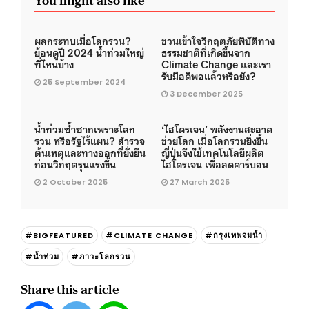
You might also like
ผลกระทบเมื่อโลกรวน?
ชวนเข้าใจวิกฤตภัยพิบัติทาง
ย้อนดูปี 2024 น้ำท่วมใหญ่
ธรรมชาติที่เกิดขึ้นจาก
ที่ไหนบ้าง
Climate Change และเรา
รับมือดีพอแล้วหรือยัง?
25 September 2024
3 December 2025
น้ำท่วมซ้ำซากเพราะโลก
‘ไฮโดรเจน’ พลังงานสะอาด
รวน หรือรัฐไร้แผน? สำรวจ
ช่วยโลก เมื่อโลกรวนยิ่งขึ้น
ต้นเหตุและทางออกที่ยั่งยืน
ญี่ปุ่นจึงใช้เทคโนโลยีผลิต
ก่อนวิกฤตรุนแรงขึ้น
ไฮโดรเจน เพื่อลดคาร์บอน
2 October 2025
27 March 2025
#BIGFEATURED
#CLIMATE CHANGE
#กรุงเทพจมน้ำ
#น้ำท่วม
#ภาวะโลกรวน
Share this article