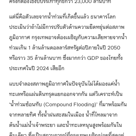
ครั้งก็ต้องใช้งบบรรเทาทุกข์กว่า 23,000 ล้านบาท
แต่นี่คือตัวเลขจากน้ำท่วมที่เกิดขึ้นแล้ว ธนาคารโลก
ประเมินว่าถ้าไม่มีการปรับตัวด้านความยืดหยุ่นต่อสภาพ
ภูมิอากาศ กรุงเทพอาจต้องเผชิญกับความเสียหายจากน้ำ
ท่วมเกิน 1 ล้านล้านดอลลาร์สหรัฐต่อปีภายในปี 2050
หรือราว 35 ล้านล้านบาท ซึ่งมากกว่า GDP ของไทยทั้ง
ประเทศในปี 2024 เสียอีก
แบบจำลองสภาพภูมิอากาศในปัจจุบันไม่ได้มองแค่น้ำ
ทะเลหรือแผ่นดินทรุดแยกออกจากกัน แต่วิเคราะห์เป็น
‘น้ำท่วมซ้อนทับ (Compound Flooding)’ ที่มาพร้อมกัน
จากหลายทิศ ทั้งน้ำฝนสะสมในเมือง น้ำที่ไหลมาจาก
ต้นน้ำแม่น้ำเจ้าพระยา และน้ำทะเลหนุนสูงพร้อมกันใน
คืนเดียว ซึ่งเป็นสถานการณ์ที่กรุงเทพเผชิญบ่อยที่สุดอยู่