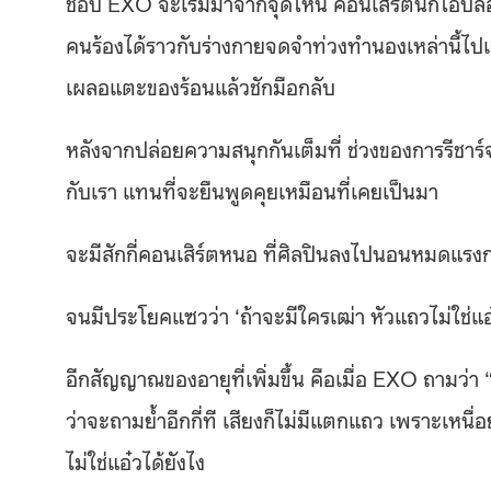
ชอบ EXO จะเริ่มมาจากจุดไหน คอนเสิร์ตนี้ก็โอบล้อ
คนร้องได้ราวกับร่างกายจดจำท่วงทำนองเหล่านี้ไปแ
เผลอแตะของร้อนแล้วชักมือกลับ
หลังจากปล่อยความสนุกกันเต็มที่ ช่วงของการรีชาร์จ
กับเรา แทนที่จะยืนพูดคุยเหมือนที่เคยเป็นมา
จะมีสักกี่คอนเสิร์ตหนอ ที่ศิลปินลงไปนอนหมดแรงก
จนมีประโยคแซวว่า ‘ถ้าจะมีใครเฒ่า หัวแถวไม่ใช่แ
อีกสัญญาณของอายุที่เพิ่มขึ้น คือเมื่อ EXO ถามว่า
ว่าจะถามย้ำอีกกี่ที เสียงก็ไม่มีแตกแถว เพราะเหนื
ไม่ใช่แอ๋วได้ยังไง