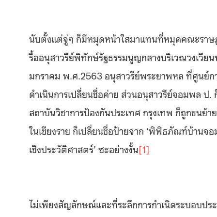
นับตั้งแต่จู่ๆ ก็มีหมุดหน้าใสมาแทนที่หมุดคณะ
รื้ออนุสาวรีย์พิทักษ์รัฐธรรมนูญกลางบริเวณวงเวีย
มกราคม พ.ศ.2563 อนุสาวรีย์พระยาพหล ที่ศูนย์กา
ดำเนินการเปลี่ยนชื่อค่าย ส่วนอนุสาวรีย์จอมพล ป.
สถาบันวิชาการป้องกันประเทศ กรุงเทพ ก็ถูกขนย้า
ในเชียงราย ก็เปลี่ยนชื่อป้ายจาก ‘พิพิธภัณฑ์บ้านจอมพล
เชิงประวัติศาสตร์’ ซะอย่างงั้น
[1]
ไม่เพียงสัญลักษณ์และที่ระลึกการกำเนิดระบอบประ