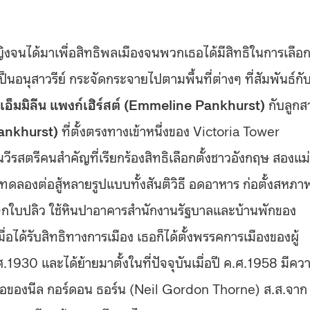
หญิงจนได้มาเพื่อสิทธิพลเมืองจนพวกเธอได้มีสิทธิในการเลือ
เป็นอนุสาวรีย์ กระจัดกระจายไปตามพื้นที่ต่างๆ ที่สัมพันธ์กั
เอ็มมิลีน แพงก์เฮิร์สต์ (Emmeline Pankhurst)
กับลูกส
Pankhurst)
ที่ตั้งตรงทางเข้าหนึ่งของ Victoria Tower
รสตรีคนสำคัญที่เรียกร้องสิทธิเลือกตั้งชาวอังกฤษ สองแม่
เธอทดลองต่อสู้หลายรูปแบบทั้งสันติวิธี อดอาหาร ก่อตั้งสหภา
กใบปลิว ใช้หินปาอาคารสำนักงานรัฐบาลและบ้านพักของ
่อได้รับสิทธิทางการเมือง เธอก็ได้ตั้งพรรคการเมืองของผู้
.ศ.1930 และได้ย้ายมาตั้งในที่ปัจจุบันเมื่อปี ค.ศ.1958 มีคว
นอของนีล กอร์ดอน ธอร์น (Neil Gordon Thorne) ส.ส.จาก