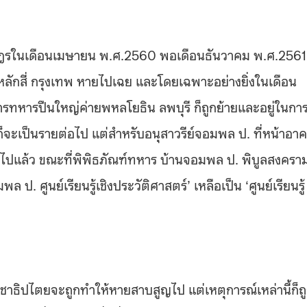
ราษฎรในเดือนเมษายน พ.ศ.2560 พอเดือนธันวาคม พ.ศ.2561 
นหลักสี่ กรุงเทพ หายไปเฉย และโดยเฉพาะอย่างยิ่งในเดือน
รทหารปืนใหญ่ค่ายพหลโยธิน ลพบุรี ก็ถูกย้ายและอยู่ในกา
 ก็จะเป็นรายต่อไป แต่สำหรับอนุสาวรีย์จอมพล ป. ที่หน้าอา
ยไปแล้ว ขณะที่พิพิธภัณฑ์ทหาร บ้านจอมพล ป. พิบูลสงครา
 ป. ศูนย์เรียนรู้เชิงประวัติศาสตร์’ เหลือเป็น ‘ศูนย์เรียนรู้
ชาธิปไตยจะถูกทำให้หายสาบสูญไป แต่เหตุการณ์เหล่านี้ก็ถ