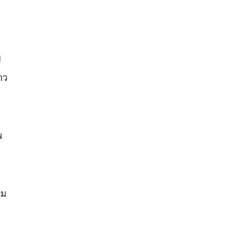
ก
บ
าว
พ
าม