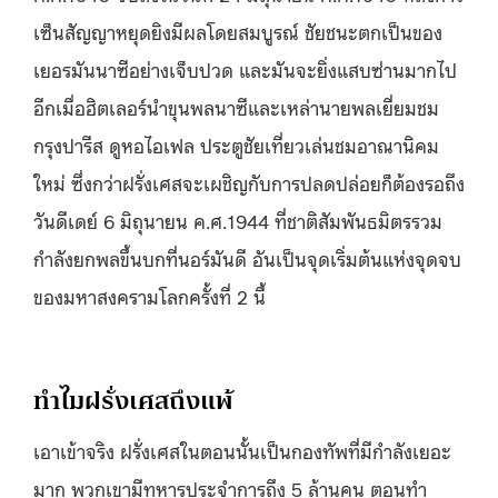
เซ็นสัญญาหยุดยิงมีผลโดยสมบูรณ์ ชัยชนะตกเป็นของ
เยอรมันนาซีอย่างเจ็บปวด และมันจะยิ่งแสบซ่านมากไป
อีกเมื่อฮิตเลอร์นำขุนพลนาซีและเหล่านายพลเยี่ยมชม
กรุงปารีส ดูหอไอเฟล ประตูชัยเที่ยวเล่นชมอาณานิคม
ใหม่ ซึ่งกว่าฝรั่งเศสจะเผชิญกับการปลดปล่อยก็ต้องรอถึง
วันดีเดย์ 6 มิถุนายน ค.ศ.1944 ที่ชาติสัมพันธมิตรรวม
กำลังยกพลขึ้นบกที่นอร์มันดี อันเป็นจุดเริ่มต้นแห่งจุดจบ
ของมหาสงครามโลกครั้งที่ 2 นี้
ทำไมฝรั่งเศสถึงแพ้
เอาเข้าจริง ฝรั่งเศสในตอนนั้นเป็นกองทัพที่มีกำลังเยอะ
มาก พวกเขามีทหารประจำการถึง 5 ล้านคน ตอนทำ