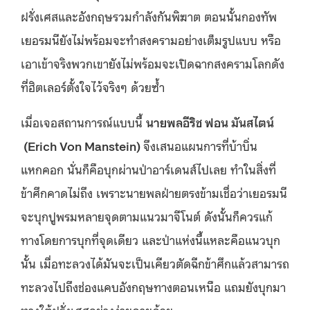
ฝรั่งเศสและอังกฤษรวมกำลังกันพิฆาต ตอนนั้นกองทัพ
เยอรมนียังไม่พร้อมจะทำสงครามอย่างเต็มรูปแบบ หรือ
เอาเข้าจริงพวกเขายังไม่พร้อมจะเปิดฉากสงครามโลกดัง
ที่ฮิตเลอร์ตั้งใจไว้จริงๆ ด้วยซ้ำ
เมื่อเจอสถานการณ์แบบนี้
นายพลอีริช ฟอน มันสไตน์
(
Erich Von Manstein)
จึงเสนอแผนการที่บ้าบิ่น
แหกคอก นั่นก็คือบุกผ่านป่าอาร์เดนส์ไปเลย ทำในสิ่งที่
ข้าศึกคาดไม่ถึง เพราะนายพลฝ่ายตรงข้ามเชื่อว่าเยอรมนี
จะบุกปูพรมหลายจุดตามแนวมาจีโนต์ ดังนั้นก็ควรแก้
ทางโดยการบุกที่จุดเดียว และป่าแห่งนี้แหละคือแนวบุก
นั้น เมื่อทะลวงได้มันจะเป็นเคียวตัดฉีกข้าศึกแล้วสามารถ
ทะลวงไปถึงช่องแคบอังกฤษทางตอนเหนือ แถมยังบุกมา
ทางใต้ฝรั่งเศสอย่างง่ายดายด้วย