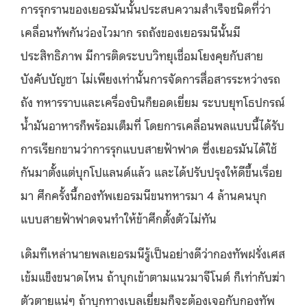
การรุกรานของเยอรมันนั้นประสบความสำเร็จชนิดที่ว่า
เคลื่อนทัพกันว่องไวมาก รถถังของเยอรมนีนั้นมี
ประสิทธิภาพ มีการติดระบบวิทยุเชื่อมโยงคุยกับสาย
บังคับบัญชา ไม่เพียงเท่านั้นการจัดการสื่อสารระหว่างรถ
ถัง ทหารราบและเครื่องบินก็ยอดเยี่ยม ระบบยุทโธปกรณ์
น้ำมันอาหารก็พร้อมเต็มที่ โดยการเคลื่อนพลแบบนี้ได้รับ
การเรียกขานว่าการรุกแบบสายฟ้าฟาด ซึ่งเยอรมันได้ใช้
กันมาตั้งแต่บุกโปแลนด์แล้ว และได้ปรับปรุงให้ดีขึ้นเรื่อย
มา ศึกครั้งนี้กองทัพเยอรมนีขนทหารมา 4 ล้านคนบุก
แบบสายฟ้าฟาดจนทำให้ข้าศึกตั้งตัวไม่ทัน
เดิมทีเหล่านายพลเยอรมนีรู้เป็นอย่างดีว่ากองทัพฝรั่งเศส
เข้มแข็งขนาดไหน ถ้าบุกเข้าตามแนวมาจีโนต์ ก็เท่ากับฆ่า
ตัวตายแน่ๆ ถ้าบุกทางเบลเยี่ยมก็จะต้องเจอกับกองทัพ