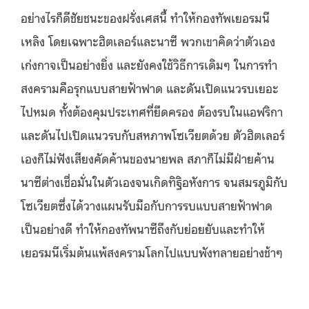
อย่างไรก็ดีชัยชนะของฝรั่งเศสนี้ ทำให้กองทัพเยอรมนี
เหลิง โดยเฉพาะฮิตเลอร์และนาซี พวกเขาคิดว่าตัวเอง
เก่งกาจเป็นอย่างยิ่ง และยังคงใช้วิธีการเดิมๆ ในการทำ
สงครามคือรุกแบบสายฟ้าฟาด และดันเปิดแนวรบเยอะ
ไปหมด ทั้งต้องคุมประเทศที่ยึดครอง ต้องรบในแอฟริกา
และดันไปเปิดแนวรบกับสหภาพโซเวียตด้วย ตัวฮิตเลอร์
เองก็ไม่ฟังเสียงคัดค้านของนายพล สภาก็ไม่มีฝ่ายค้าน
นาซีต่างเชื่อมั่นในตัวเองจนเกิดทิฐิอหังการ จนสมรภูมิกับ
โซเวียตซึ่งได้วางแผนรับมือกับการรบแบบสายฟ้าฟาด
เป็นอย่างดี ทำให้กองทัพนาซีถึงกับย่อยยับและทำให้
เยอรมนีเริ่มต้นแพ้สงครามโลกไปแบบพังทลายอย่างช้าๆ