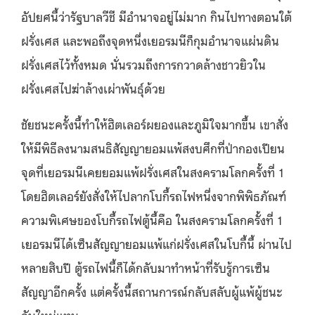
อัปยศนี้ว่ารัฐบาลวีชี มีอำนาจอยู่ไม่มาก กินไปทางตอนใต้
ฝรั่งเศส และพอถึงจุดหนึ่งเยอรมนีก็กุมอำนาจแผ่นดิน
ฝรั่งเศสไว้ทั้งหมด นั่นรวมถึงการกวาดล้างชาวยิวใน
ฝรั่งเศสไปฆ่าล้างเผ่าพันธุ์ด้วย
ชัยชนะครั้งนี้ทำให้ฮิตเลอร์ผยองและภูมิใจมากขึ้น เขาสั่ง
ให้มีพิธีลงนามสนธิสัญญายอมแพ้สงบศึกที่ป่ากองเปียน
จุดที่เยอรมนีเคยยอมแพ้ฝรั่งเศสในสงครามโลกครั้งที่ 1
โดยฮิตเลอร์ยังสั่งให้ไปลากโบกี้รถไฟหนึ่งจากพิพิธภัณฑ์
ความพิเศษของโบกี้รถไฟตู้นี้คือ ในสงครามโลกครั้งที่ 1
เยอรมนีได้เซ็นสัญญายอมแพ้แก่ฝรั่งเศสในโบกี้นี้ ผ่านไป
หลายสิบปี ตู้รถไฟนี้ก็ได้กลับมาทำหน้าที่รับรู้การเซ็น
สัญญาอีกครั้ง แต่ครั้งนี้สถานการณ์กลับสลับผู้แพ้ผู้ชนะ
กันใหม่แทน