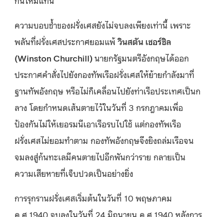
ความบอบช้ำของฝรั่งเศสยังไม่จบลงเพียงเท่านี้ เพราะ
พลันที่ฝรั่งเศสประกาศยอมแพ้
วินสตัน เชอร์ชิล
(
Winston Churchill)
นายกรัฐมนตรีอังกฤษได้ออก
ประกาศคำสั่งไปยังกองทัพเรือฝรั่งเศสให้ย้ายกำลังมาที่
ฐานทัพอังกฤษ หรือไม่ก็เคลื่อนไปยังท่าเรือประเทศเป็นก
ลาง โดยกำหนดเส้นตายไว้ในวันที่ 3 กรกฎาคมเพื่อ
ป้องกันไม่ให้เยอรมนีเอาเรือรบไปใช้ แต่กองทัพเรือ
ฝรั่งเศสไม่ยอมทำตาม กองทัพอังกฤษจึงยิงถล่มเรือจน
จมลงสู่ก้นทะเลมีคนตายไปอีกพันกว่าราย กลายเป็น
ความเสียหายที่เจ็บปวดเป็นอย่างยิ่ง
การรุกรานฝรั่งเศสเริ่มต้นในวันที่ 10 พฤษภาคม
ค.ศ.1940 จบลงในวันที่ 24 มิถุนายน ค.ศ.1940 หลังการ