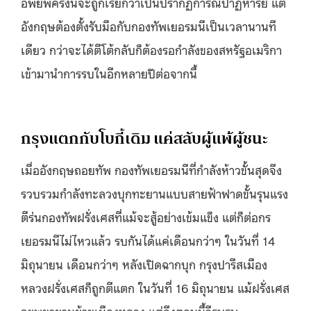
อพยพครั้งนี้จะถูกเรียกว่าเป็นปรากฏการณ์ปาฏิหาริย์ แต่
อังกฤษต้องตั้งรับมือกับกองทัพเยอรมนีเป็นเวลานานที
เดียว กว่าจะได้ตีโต้กลับก็ต้องรอกำลังของสหรัฐอเมริกา
เข้ามานำการรบในอีกหลายปีต่อจากนี้
กรุงแตกกับโบกี้เดิม แค่สลับผู้แพ้ผู้ชนะ
เมื่ออังกฤษถอยทัพ กองทัพเยอรมนีที่กำลังห้าวขั้นสุดจึง
รวบรวมกำลังทะลวงบุกทะยานแบบสายฟ้าฟาดขั้นรุนแรง
ตีร่นกองทัพฝรั่งเศสที่แม้จะสู้อย่างเข้มแข็ง แต่ก็ต่อกร
เยอรมนีไม่ไหวแล้ว รบกันได้แค่เดือนกว่าๆ ในวันที่ 14
มิถุนายน เดือนกว่าๆ หลังเปิดฉากบุก กรุงปารีสเมือง
หลวงฝรั่งเศสก็ถูกตีแตก ในวันที่ 16 มิถุนายน แม้ฝรั่งเศส
จะพยายามย้ายเมืองหลวง แต่ถึงตอนนี้วีรบุรุษ