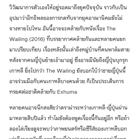
วิวัฒนาการตัวเองให้อยู่รอดมาถึงยุคปัจจุบัน ราวกับเป็น
อุปมาว่าอิทธิพลของการกดทับจากยุคอาณานิคมยังไม่
จางหายไปไหน อันนี้อาจจะคล้ายกับหนังเรื่อง The
Wailing (2016) ที่บรรยากาศคล้ายกันและหลายคนยก
มาเปรียบเทียบ เรื่องหลังนั้นเล่าถึงหมู่บ้านที่คนพาล้มตาย
หลังจากคนญี่ปุ่นย้ายเข้ามาอยู่ ซึ่งอาจมีนัยถึงญี่ปุ่นบุกรุก
เกาหลี ยิ่งไปกว่า The Wailing ยังบอกใบ้ว่าชายญี่ปุ่นนี้
อาจร่วมมือกับคนเกาหลีบางคนด้วย ก็เป็นประเด็นการ
ทรยศต่อชาติคล้ายกับ Exhuma
หลายคนอาจนึกสงสัยว่าดราม่าระหว่างเกาหลี-ญี่ปุ่นผ่าน
มาหลายสิบปีแล้ว ทำไมยังต้องพูดเรื่องนี้กันอยู่อีก หรือถ้า
ลองไล่เรียงดูจะพบว่าภาพยนตร์หรือซีรีส์ของเกาหลีบอก
เล่าถึงยุคสมัยที่เกาหลีถูกญี่ปุ่นปกครองออกมาอยู่เรื่อยๆ