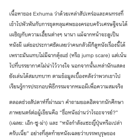
เนื้อหาของ Exhuma ว่าด้วยเหล่าสัปเหร่อและคนทรงที่
เข้าไปพัวพันกับการขุดหลุมศพของครอบครัวเศรษฐีจนได้
เผชิญกับความเฮี้ยนต่างๆ นานา แม้ฉากหน้าจะดูเป็น
หนังผี แต่ขอประกาศชัดเลยว่าคนกลัวผีก็ดูหนังเรื่องนี้ได้
เพราะมันแทบไม่มีฉากตุ้งแช่ (หรือ jump scare) แต่เน้น
ไปที่บรรยากาศไม่น่าไว้วางใจ นอกจากนั้นเหล่านักแสดง
ยังเล่นได้สมบทบาท ตามข้อมูลเบื้องหลังว่าพวกเขาไป
เรียนรู้การประกอบพิธีกรรมจากหมอผีเพื่อความสมจริง
ตลอดช่วงสัปดาห์ที่ผ่านมา คำถามยอดฮิตจากนักศึกษา
ภาพยนตร์ต่อผู้เขียนคือ “ชื่อหนังอ่านว่าไรอะจารย์?”
(เฉลย: เอ็ก-ซู-ม่า) และ “หนังกำลังแซะญี่ปุ่นหรือเปล่า
ครับเนี่ย” อย่างที่สุดท้ายหนังเฉลยว่าบรรพบุรุษของ