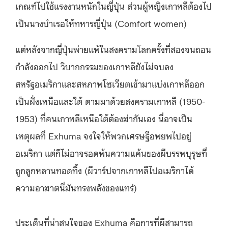
เกณฑ์ไปใช้แรงงานหนักในญี่ปุ่น ส่วนผู้หญิงเกาหลีต้องไป
เป็นนางบำเรอให้ทหารญี่ปุ่น (Comfort women)
แต่หลังจากญี่ปุ่นพ่ายแพ้ในสงครามโลกครั้งที่สองจนถอน
กำลังออกไป วิบากกรรมของเกาหลียังไม่จบลง
สหรัฐอเมริกาและสหภาพโซเวียตเข้ามาแบ่งเกาหลีออก
เป็นฝั่งเหนือและใต้ ตามมาด้วยสงครามเกาหลี (1950-
1953) ที่คนเกาหลีเหนือใต้ต้องฆ่ากันเอง นี่อาจเป็น
เหตุผลที่ Exhuma จงใจให้พวกเศรษฐีอพยพไปอยู่
อเมริกา แต่ก็ไม่อาจรอดพ้นความแค้นของผีบรรพบุรุษที่
ถูกลูกหลานทอดทิ้ง (ผีวาร์ปจากเกาหลีไปอเมริกาได้
ความอาฆาตนี่มันทรงพลังของแทร่)
ประเด็นที่น่าสนใจของ Exhuma คือการที่ผีสามารถ