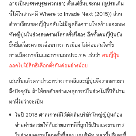
อาจเป็นบรรพบุรุษพวกเขา) ตั้งแต่ชั้นประถม (ดูประเด็น
นี้ได้ในสารคดี Where to Invade Next (2015)) ส่วน
ตำราเรียนของญี่ปุ่นกลับไม่มีพูดถึงความโหดร้ายของกอง
ทัพญี่ปุ่นในช่วงสงครามโลกครั้งที่สอง อีกทั้งคนญี่ปุ่นยัง
ขึ้นชื่อเรื่องความเฉื่อยทางการเมือง ไม่ค่อยสนใจทั้ง
การเมืองภายในและภายนอกประเทศ เช่นว่า
คนญี่ปุ่น
ออกไปใช้สิทธิเลือกตั้งกันค่อนข้างน้อย
เช่นนั้นแล้วดราม่าระหว่างเกาหลีและญี่ปุ่นจึงลากยาวมา
ถึงปัจจุบัน ถ้าให้ยกตัวอย่างเหตุการณ์ในช่วงไม่กี่ปีที่ผ่าน
มานี้ไม่ว่าจะเป็น
ในปี 2018 ศาลเกาหลีใต้ตัดสินบริษัทใหญ่ญี่ปุ่นต้อง
จ่ายค่าชดเชยให้กับชายเกาหลีที่ถูกใช้เป็นแรงงานทาส
ในช่วงสงครามโลกครั้งที่สอง แต่บริษัทเหล่านี้ปฏิเสธที่