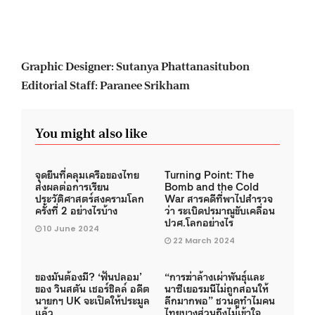
Graphic Designer: Sutanya Phattanasitubon
Editorial Staff: Paranee Srikham
You might also like
จุดยืนที่คลุมเครือของไทย
Turning Point: The
ส่งผลต่อการเรียน
Bomb and the Cold
ประวัติศาสตร์สงครามโลก
War สารคดีที่พาไปสำรวจ
ครั้งที่ 2 อย่างไรบ้าง
ว่า ระเบิดปรมาณูขับเคลื่อน
ปวศ.โลกอย่างไร
10 June 2024
22 March 2024
ของมันต้องมี? ‘ฟันปลอม’
“การฆ่าล้างเผ่าพันธุ์และ
ของ วินสตัน เชอร์ชิลล์ อดีต
นาซีเยอรมนีไม่ถูกสอนให้
นายกฯ UK จะเปิดให้ประมูล
ลึกมากพอ” ชวนดูทำไมคน
แล้ว
ไทยบางส่วนถึงไม่เข้าใจ