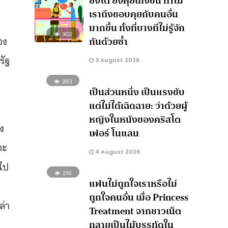
ยิ่งโต ยิ่งคุยเก่งขึ้น ทำไม
เราถึงชอบคุยกับคนอื่น
มากขึ้น ทั้งที่บางทีไม่รู้จัก
302
อง
กันด้วยซ้ำ
รัฐ
3 August 2026
293
เป็นส่วนหนึ่ง เป็นแรงขับ
แต่ไม่ได้เฉิดฉาย: ว่าด้วยผู้
หญิงในหนังของคริสโต
่ง
เฟอร์ โนแลน
าะ
4 August 2026
าไป
216
แฟนไม่ถูกใจเราหรือไม่
ถูกใจคนอื่น เมื่อ Princess
ล่า
Treatment จากชาวเน็ต
กลายเป็นไม้บรรทัดใน