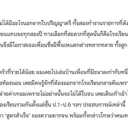
ม่ได้มีอะไรนอกจากใบปริญญาตรี ทั้งสองทำงานราชการที่ต้
รียนแทบจะทุกสองปี ทางเลือกที่สะดวกที่สุดนั่นก็คือโรงเรียน
ียนจึงมีโอกาสเจอเพื่อนซึ่งมีพื้นเพแตกต่างหลากหลาย ทั้งลูก
ัวที่รายได้น้อย ผมเคยไปเล่นบ้านเพื่อนที่มีขนาดเท่ากับหนึ
นถึงห้องนอน เคยมีคนรู้จักที่ต้องออกจากโรงเรียนกลางคันเพร
ปจ่ายค่าเทอมเพราะไม่อย่างนั้นจะไม่ได้ใบจบ เคยเดินเท้าเข้
้องเรียนรวมกันตั้งแต่ชั้น ป.1–ป.6 ฯลฯ ประสบการณ์เหล่านี้
ะหา ‘สูตรสำเร็จ’ ของความยากจน พร้อมทั้งกล่าวโทษว่าคนเห