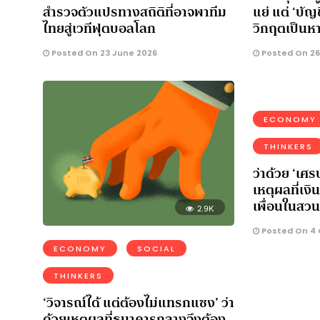
สำรวจตัวแปรทางสถิติที่อาจพาทีม
แย่ แต่ ‘บัญช
ไทยสู่เวทีฟุตบอลโลก
วิกฤตเป็นห
Posted On 23 June 2026
Posted On 26
ECONOMY
THINKERS
ว่าด้วย ‘เศร
เหตุผลที่เงิ
เพื่อนในสวนส
2.9K
Posted On 4 
ECONOMY
SOCIAL
THINKERS
‘วิจารณ์ได้ แต่ต้องไม่แทรกแซง’ ว่า
ด้วยเหตุผลที่ธนาคารกลางจึงต้อง