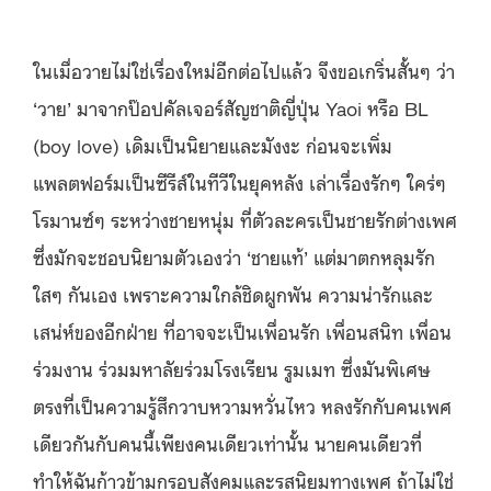
ในเมื่อวายไม่ใช่เรื่องใหม่อีกต่อไปแล้ว จึงขอเกริ่นสั้นๆ ว่า
‘วาย’ มาจากป๊อปคัลเจอร์สัญชาติญี่ปุ่น Yaoi หรือ BL
(boy love) เดิมเป็นนิยายและมังงะ ก่อนจะเพิ่ม
แพลตฟอร์มเป็นซีรีส์ในทีวีในยุคหลัง เล่าเรื่องรักๆ ใคร่ๆ
โรมานซ์ๆ ระหว่างชายหนุ่ม ที่ตัวละครเป็นชายรักต่างเพศ
ซึ่งมักจะชอบนิยามตัวเองว่า ‘ชายแท้’ แต่มาตกหลุมรัก
ใสๆ กันเอง เพราะความใกล้ชิดผูกพัน ความน่ารักและ
เสน่ห์ของอีกฝ่าย ที่อาจจะเป็นเพื่อนรัก เพื่อนสนิท เพื่อน
ร่วมงาน ร่วมมหาลัยร่วมโรงเรียน รูมเมท ซึ่งมันพิเศษ
ตรงที่เป็นความรู้สึกวาบหวามหวั่นไหว หลงรักกับคนเพศ
เดียวกันกับคนนี้เพียงคนเดียวเท่านั้น นายคนเดียวที่
ทำให้ฉันก้าวข้ามกรอบสังคมและรสนิยมทางเพศ ถ้าไม่ใช่