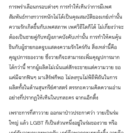
การพร่าเลือนกรอบต่างๆ การทำให้เห็นว่าการมีเพศ
สัมพันธ์ทางทวารหนักไม่ได้เป็นคุณสมบัติของเกย์เท่านั้น
ความรักเกิดขึ้นกับเพศสภาพ เพศวิถีใดก็ได้ ไม่เกี่ยงว่าจะ
ต้องเป็นชายคู่กับหญิงภาคบังคับเท่านั้น การทำให้คนคุ้น
ชินกับผู้ชายกอดจูบแสดงความรักใคร่กัน สิ่งเหล่านี้คือ
คุณูปการของวาย ซึ่งวายก็จะสามารถเพิ่มคุณูปการมาก
ได้กว่านี้ หากผู้ผลิตไม่เน้นแต่สักจะขายแต่ความวาย ขอ
แค่มีฉากฟินๆ มาเสิร์ฟก็พอ ไม่ลงทุนไม่พิถีพิถันในการ
ผลิตทั้งในด้านสุนทรีย์ศาสตร์ ตรรกะความคิดความอ่าน
อย่างที่ปรากฏให้เห็นในบทละคร ฉากแอ็กติ้ง
เพราะการที่สาววาย ออกมาป่าวประกาศว่า วายเป็นร่ม
ใหญ่ แล้ว LGBT ก็เป็นส่วนหนึ่งอยู่ในร่มของวาย หรือ
เกย์กับวายคนละพวกกัน เกย์คือพวกกะเทยตุ้งติ้ง วายคือ