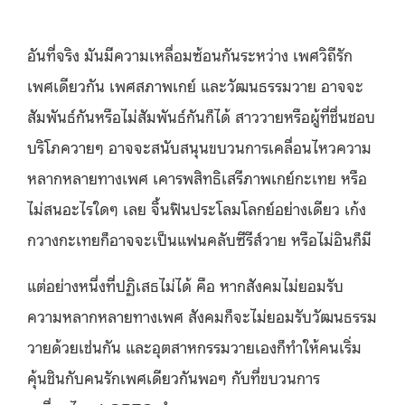
อันที่จริง มันมีความเหลื่อมซ้อนกันระหว่าง เพศวิถีรัก
เพศเดียวกัน เพศสภาพเกย์ และวัฒนธรรมวาย อาจจะ
สัมพันธ์กันหรือไม่สัมพันธ์กันก็ได้ สาววายหรือผู้ที่ชื่นชอบ
บริโภควายๆ อาจจะสนับสนุนขบวนการเคลื่อนไหวความ
หลากหลายทางเพศ เคารพสิทธิเสรีภาพเกย์กะเทย หรือ
ไม่สนอะไรใดๆ เลย จิ้นฟินประโลมโลกย์อย่างเดียว เก้ง
กวางกะเทยก็อาจจะเป็นแฟนคลับซีรีส์วาย หรือไม่อินก็มี
แต่อย่างหนึ่งที่ปฏิเสธไม่ได้ คือ หากสังคมไม่ยอมรับ
ความหลากหลายทางเพศ สังคมก็จะไม่ยอมรับวัฒนธรรม
วายด้วยเช่นกัน และอุตสาหกรรมวายเองก็ทำให้คนเริ่ม
คุ้นชินกับคนรักเพศเดียวกันพอๆ กับที่ขบวนการ