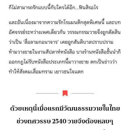
ก็ไม่สามารถรักแบบนี้กับใครได้อีก…ฟินสิรอไร
และอันเนื่องมาจากความรักโรแมนติกสุดพิเศษนี้ และบท
อัศจรรย์ระหว่างเพศเดียวกัน วรรณกรรมวายจึงถูกตัดสิน
ว่าเป็น ‘สื่อลามกอนาจาร’ เคยถูกสันติบาลปราบปราม
ห้ามวางขายในงานสัปดาห์หนังสือ บางร้านหนังสือชั้นนำก็
ออกกฎไม่รับหนังสือประเภทนี้มาวางขาย ตกเป็นข่าวว่า
ทำให้สังคมเสื่อมทราม เยาวชนใจแตก
ด้วยเหตุนี้เมื่อแรกมีวัฒนธรรมวายในไทย
ช่วงทศวรรษ 2540 วายจึงต้องหลบๆ