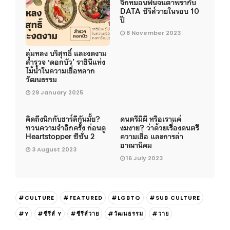
จิกหมอนฟินจนตาพร่ากับ
DATA ซีรีส์วายในรอบ 10
ปี
8 November 2023
ลุ่มหลง บริสุทธิ์ และงดงาม
สำรวจ ‘ดอกบัว’ ราชินีแห่ง
ไม้น้ำในความเชื่อหลาก
วัฒนธรรม
29 January 2025
คิดถึงนิกกับชาร์ลีกันมั้ย?
ดนตรีมีผี หรือเราแค่
ทวนความจำอีกครั้ง ก่อนดู
งมงาย? ว่าด้วยเรื่องดนตรี
Heartstopper ซีซั่น 2
ความเชื่อ และการล่า
อาณานิคม
3 August 2023
16 July 2023
#CULTURE
#FEATURED
#LGBTQ
#SUB CULTURE
#Y
#ซีรีส์ Y
#ซีรีส์วาย
#วัฒนธรรม
#วาย