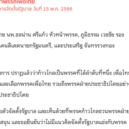
ย นพ.ชลน่าน ศรีแก้ว หัวหน้าพรรค, ภูมิธรรม เวชชัย รอง
 แคนดิเดตนายกรัฐมนตรี, และประเสริฐ จันทรรวงทอง
การ ปราฏแล้วว่าก้าวไกลเป็นพรรคที่ได้ลำดับที่หนึ่ง เพื่อไ
ธิและเลือกพรรคเพื่อไทย รวมถึงพรรคฝ่ายประชาธิปไตยอย่า
็นประชาธิปไตย
ัวจัดตั้งรัฐบาล และเห็นด้วยที่พรรคก้าวไกลชวนพรรคฝ่า
นุน และขอยืนยันว่าไม่มีแนวคิดจัดตั้งรัฐบาลแข่งกับพรรค