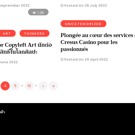
September 2022
Posted On 26 July 2022
1.3K
UNCATEGORIZED
Plongée au cœur des services
T ART
THINKERS
Cresus Casino pour les
r Copyleft Art นักต่อ
passionnés
สิทธิ์ในโลกศิลปะ
Posted On 20 April 2022
June 2022
›
»
4
5
-
10
-
ตัว