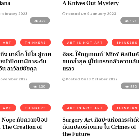
iana
A Knives Out Mystery
 February 2023
Posted On 9 January 2023
477
1.2K
T ART
THINKERS
ART IS NOT ART
THINKERS
ง มาร์โค โปโล สู่ภาพ
อิสระ ไร้กฎเกณฑ์ ‘Miró’ ศิลปินห
หน้าปัดนาฬิการะดับ
ขบถล้ำยุค ผู้ไม่เกรงกลัวความล้
ิน ลาวัลย์ชัยกุล
เหลว
November 2022
Posted On 18 October 2022
1.3K
880
T ART
THINKERS
ART IS NOT ART
THINKERS
ง Nope กับความป๊อป
Surgery Art ศิลปะแห่งการผ่าตั
The Creation of
ดัดแปลงร่างกาย ใน Crimes of
the Future