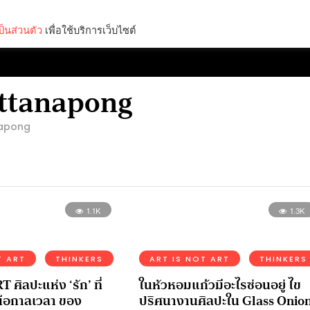
็นส่วนตัว
เพื่อใช้บริการเว็บไซต์
Lifestyle
Science & Tech
Entertainment
Thinkers
ttanapong
napong
1.1K
1.3K
T ART
THINKERS
ART IS NOT ART
THINKERS
ศิลปะแห่ง ‘รัก’ ที่
ในหัวหอมแก้วมีอะไรซ่อนอยู่ ไข
ือกาลเวลา ของ
ปริศนางานศิลปะใน Glass Onion