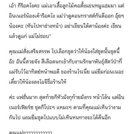
เอ้า ก็ร็อคไงคะ แม่เอาเสื้อลูกไม้คอตั้งแขนหมูแฮมมา แต่
อินเนอร์น้องเค้าร็อคไง แม่ว่าดูคอนทราสต์กันดีออก อุ๊ยๆ
น้องคะ (หันไปหาช่างหน้า) อย่าเขียนใต้ตาน้องค่ะ เขียน
แล้วดูแก่ แม่ไม่ชอบ”
คุณแม่สั่งเสร็จสรรพ ไปเลือกชุดว่าให้น้องใส่ชุดนั้นชุดนี้
อ๊ะ อันนี้สวยจัง สีเลือดนกเข้ากับงานรักษาพันธุ์สัตว์ป่าที่
แม่รับไว้อาทิตย์หน้าพอดี ของร้านไรเนี่ย แม่ยืมก่อนเนอะ
เดี๋ยวให้น้องลงไอจีชื่อร้านให้
ค่ะ แฟชั่นมาก สุดท้ายก็หัวมังกุท้ายมังกร หน้าโล้น แต่อิน
เนอร์เฟียร์ซ ชุดก็โปะๆ แหมะๆ ตามที่คุณแม่เห็นว่างาม
กันไป แถมยืมชุดไปแบบไม่เห็นหนทางจะได้คืนอีก
คุณแม่ขาาาาาาาาาาา