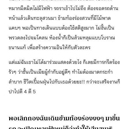
หมากมืดมิดไม่มีไฟฟ้า รถราเข้าไปไม่ถึง ต้องจอดรถด้าน
หน้าแล้วเดินทะลุสวนมา ข้ามท้องร่องสวนที่มีไม้พาด
แคบๆ พอเป็นทางเดินแบบต้องใช้สติสูงมาก ไม่งั้นเป็น
พรวดลงไปจมโคลน ห้องน้ำก็เป็นส้วมหลุมแบบโบราณ
ขนานแท้ เพื่อสร้างความอินให้กับตัวละคร
แต่แม่ฉันเขาไม่ได้มาร่วมแสดงด้วยไง ก็เลยมีการกรีดร้อง
รัวๆ ว่าชั้นเป็นเมียผู้กำกับอยู่ดีๆ ทำไมต้องมาตกระกำ
ลำบาก ชีวิตเปื้อนฝุ่นไปกับเธอด้วยยะ!! กว่าจะเสร็จงานก็
ปาไปตี 4 ตี 5
พอเลิกกองฉันเดินข้ามท้องร่องงงๆ มาขึ้น
รถ จะเปิดเพลงฟังแม่ก็ว่าทำให้เสียสมาธิ