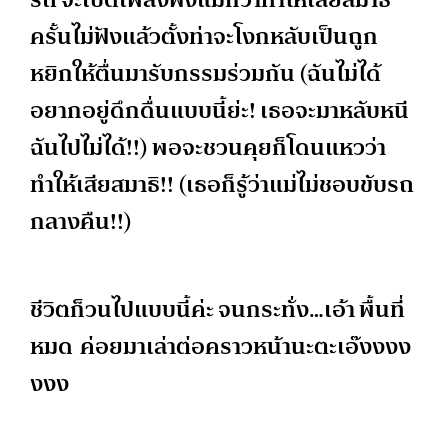
ครั้นไม่ฟังแล้วตั้งท่าจะโงกหลับเป็นถูก
หยิกให้ตื่นมารับกรรมร่วมกัน (ฉันไม่ได้
อยากอยู่ดึกดื่นแบบนี้ย่ะ! เธอจะมาหลับหนี
ฉันไปไม่ได้!!) พอจะชวนคุยก็โดนแหวว่า
ทำให้เสียสมาธิ!! (เธอก็รู้ว่าแม่ไม่ชอบขับรถ
กลางคืน!!)
ชีวิตก็วนไปแบบนี้ค่ะ จนกระทั่ง…เอ้า พื้นที่
หมด
ค่อยมาเล่าต่อคราวหน้านะตะเอ๊งงงง
งงง