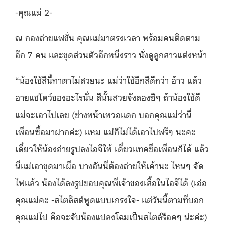
-คุณแม่ 2-
ณ กองถ่ายแฟชั่น คุณแม่มาตรงเวลา พร้อมคนติดตาม
อีก 7 คน และชุดส่วนตัวอีกหนึ่งราว นั่งดูลูกสาวแต่งหน้า
“น้องใช้สีนี้ทาตาไม่สวยนะ แม่ว่าใช้อีกสีดีกว่า อ้าว แล้ว
อายแชโดว์ของอะไรนั่น สีนั้นสวยจังลองซิๆ ถ้าน้องใช้ดี
แม่จะเอาไปเลย (ช่างหน้าเหวอแดก บอกคุณแม่ว่านี่
เพื่อนซื้อมาฝากค่ะ) แหม แม่ก็ไม่ได้เอาไปฟรีๆ นะคะ
เดี๋ยวให้น้องถ่ายรูปลงไอจีให้ เดี๋ยวแทคชื่อเพื่อนก็ได้ แล้ว
นี่แม่เอาชุดมาเผื่อ บางอันนี่ต้องถ่ายให้เค้านะ ไหนๆ จัด
ไฟแล้ว น้องได้ลงรูปขอบคุณพี่เจ้าของเสื้อในไอจีได้ (เอ่อ
คุณแม่คะ -สไตลิสต์พูดแบบเกรงใจ- แต่วันนี้ตามที่บอก
คุณแม่ไป คือจะจับน้องแปลงโฉมเป็นสไตล์ร็อคๆ น่ะค่ะ)