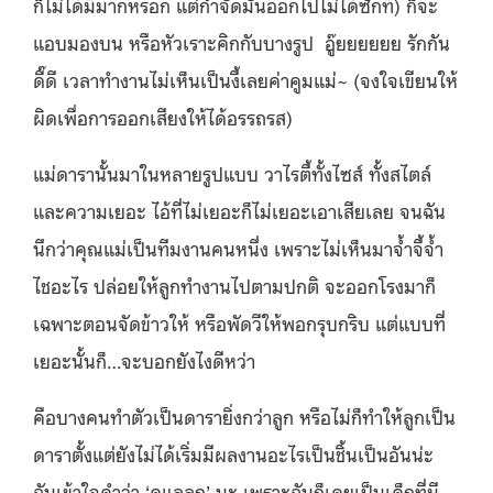
ก็ไม่ได้มีมากหรอก แต่กำจัดมันออกไปไม่ได้ซักที) ก็จะ
แอบมองบน หรือหัวเราะคิกกับบางรูป
อู๊ยยยยยย รักกัน
ดี๊ดี เวลาทำงานไม่เห็นเป็นงี้เลยค่าคูมแม่~ (จงใจเขียนให้
ผิดเพื่อการออกเสียงให้ได้อรรถรส)
แม่ดารานั้นมาในหลายรูปแบบ วาไรตี้ทั้งไซส์ ทั้งสไตล์
และความเยอะ ไอ้ที่ไม่เยอะก็ไม่เยอะเอาเสียเลย จนฉัน
นึกว่าคุณแม่เป็นทีมงานคนหนึ่ง เพราะไม่เห็นมาจ้ำจี้จ้ำ
ไชอะไร ปล่อยให้ลูกทำงานไปตามปกติ จะออกโรงมาก็
เฉพาะตอนจัดข้าวให้ หรือพัดวีให้พอกรุบกริบ แต่แบบที่
เยอะนั้นก็…จะบอกยังไงดีหว่า
คือบางคนทำตัวเป็นดารายิ่งกว่าลูก หรือไม่ก็ทำให้ลูกเป็น
ดาราตั้งแต่ยังไม่ได้เริ่มมีผลงานอะไรเป็นชิ้นเป็นอันน่ะ
ฉันเข้าใจคำว่า ‘ดูแลลูก’ นะ เพราะฉันก็เคยเป็นเด็กที่มี