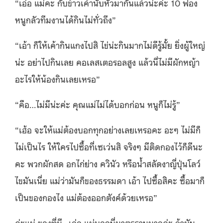
“เอ่อ แม่คะ กับข้าวเค้านับหัวมากันแล้วน่ะค่ะ 10 ฟอง
หนูกลัวทีมงานได้กินไม่ทั่วถึง”
“เอ้า ก็ให้เค้ากินแกงไปสิ ไข่น่ะกินมากไม่ดีรู้มั้ย ยิ่งผู้ใหญ่
น่ะ อย่าไปกินเลย คอเลสเตอรอลสูง แล้วนี่ไม่มีผักหญ้า
อะไรให้น้องกินเลยเหรอ”
“คือ…ไม่มีน่ะค่ะ คุณแม่ไม่ได้บอกก่อน หนูก็ไม่รู้”
“เฮ้อ จะให้แม่ต้องบอกทุกอย่างเลยเหรอคะ อะๆ ไม่มีก็
ไม่เป็นไร ให้ใครไปซื้อที่เซเว่นสิ จริงๆ มีติดกองไว้ก็ดีนะ
คะ พวกผักสด อกไก่ย่าง ควินัว หรือน้ำสลัดงาญี่ปุ่นโลว์
ไขมันเนี่ย แม่ว่ามันก็ของธรรมดา เอ้า ไปซื้อสิคะ ซื้อมาก็
เป็นของกองไง แม่ต้องออกตังค์ด้วยเหรอ”
ค่ะแม่ ของที่มึ…เอ่อ แม่บอกนี่มาตรฐานมากค่ะ ถ้ามัน