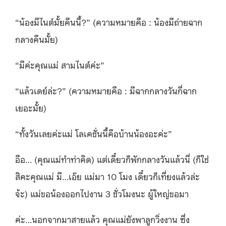
“น้องมีไนต์มั้ยคืนนี้?” (ความหมายคือ : น้องมีถ่ายฉาก
กลางคืนมั้ย)
“มีค่ะคุณแม่ สามไนต์ค่ะ”
“แล้วเดย์ล่ะ?” (ความหมายคือ : มีฉากกลางวันกี่ฉาก
เยอะมั้ย)
“ทั้งวันเลยค่ะแม่ โลเคชั่นนี้คือบ้านน้องอะค่ะ”
อือ… (คุณแม่ทำท่าคิด) แต่เดี๋ยวก็พักกลางวันแล้วนี่ (ก็ใช่
สิคะคุณแม่ มึ…เอ๊ย แม่มา 10 โมง เดี๋ยวก็เที่ยงแล้วล่ะ
จ้ะ) แม่ขอน้องออกไปงาน 3 ชั่วโมงนะ ผู้ใหญ่ขอมา
ค่ะ…นอกจากมาสายแล้ว คุณแม่ยังพาลูกวิ่งงาน ซึ่ง