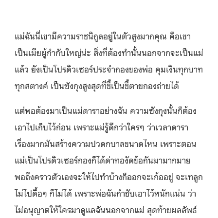
แม่ฉันนี่เขามีความราชนิกูลอยู่ในตัวสูงมากคุณ คือเขา
เป็นเมียผู้กำกับใหญ่น่ะ สิ่งที่ต้องทำนั้นนอกจากจะเป็นแม่
แล้ว ยังเป็นโปรดิวเซอร์ประจำกองของพ่อ คุมเงินทุกบาท
ทุกสตางค์ เป็นซังกุงสูงสุดที่ชี้เป็นชี้ตายกองถ่ายได้
แต่พอต้องมาเป็นแม่ดาราอย่างฉัน ความซังกุงนั้นก็ต้อง
เอาไปเก็บไว้ก่อน เพราะแม่รู้ดีกว่าใครๆ ว่าเวลาดารา
เรื่องมากมันสร้างความปวดกบาลขนาดไหน เพราะตอน
แม่เป็นโปรดิวเซอร์กองก็ได้ด่าทองัดข้อกันมามากมาย
พอถึงคราวตัวเองจะให้ไปทำบ้างก็ออกจะเก้ออยู่ จะเทลูก
ไม่ไปดื้อๆ ก็ไม่ได้ เพราะพ่อฉันกำชับเอาไว้หนักแน่น ว่า
ไม่อนุญาตให้ใครมาดูแลฉันนอกจากแม่ สุดท้ายผลลัพธ์