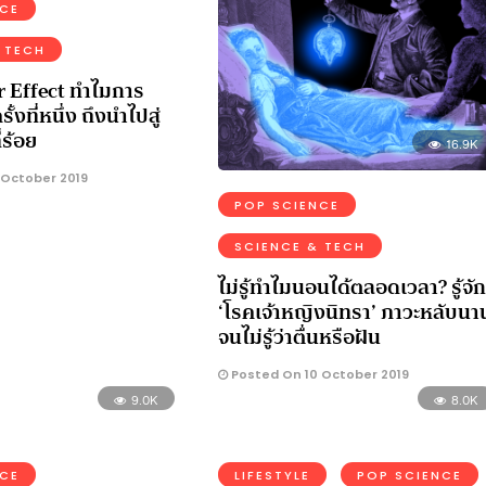
NCE
 TECH
 Effect ทำไมการ
้งที่หนึ่ง ถึงนำไปสู่
่ร้อย
16.9K
 October 2019
POP SCIENCE
SCIENCE & TECH
ไม่รู้ทำไมนอนได้ตลอดเวลา? รู้จัก
‘โรคเจ้าหญิงนิทรา’ ภาวะหลับนา
จนไม่รู้ว่าตื่นหรือฝัน
Posted On 10 October 2019
9.0K
8.0K
NCE
LIFESTYLE
POP SCIENCE