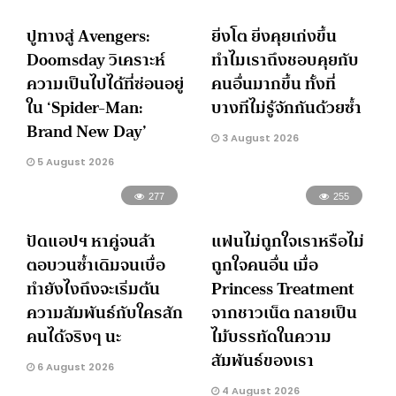
ปูทางสู่ Avengers:
ยิ่งโต ยิ่งคุยเก่งขึ้น
Doomsday วิเคราะห์
ทำไมเราถึงชอบคุยกับ
ความเป็นไปได้ที่ซ่อนอยู่
คนอื่นมากขึ้น ทั้งที่
ใน ‘Spider-Man:
บางทีไม่รู้จักกันด้วยซ้ำ
Brand New Day’
3 August 2026
5 August 2026
277
255
ปัดแอปฯ หาคู่จนล้า
แฟนไม่ถูกใจเราหรือไม่
ตอบวนซ้ำเดิมจนเบื่อ
ถูกใจคนอื่น เมื่อ
ทำยังไงถึงจะเริ่มต้น
Princess Treatment
ความสัมพันธ์กับใครสัก
จากชาวเน็ต กลายเป็น
คนได้จริงๆ นะ
ไม้บรรทัดในความ
สัมพันธ์ของเรา
6 August 2026
4 August 2026