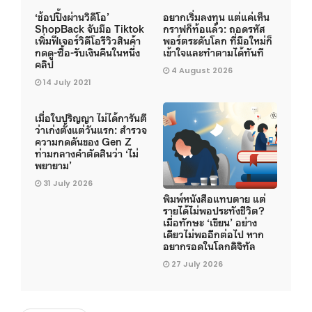
‘ช้อปปิ้งผ่านวิดีโอ’
อยากเริ่มลงทุน แต่แค่เห็น
ShopBack จับมือ Tiktok
กราฟก็ท้อแล้ว: ถอดรหัส
เพิ่มฟีเจอร์วิดีโอรีวิวสินค้า
พอร์ตระดับโลก ที่มือใหม่ก็
กดดู-ซื้อ-รับเงินคืนในหนึ่ง
เข้าใจและทำตามได้ทันที
คลิป
4 August 2026
14 July 2021
เมื่อใบปริญญา ไม่ได้การันตี
ว่าเก่งตั้งแต่วันแรก: สำรวจ
ความกดดันของ Gen Z
ท่ามกลางคำตัดสินว่า ‘ไม่
พยายาม’
31 July 2026
พิมพ์หนังสือแทบตาย แต่
รายได้ไม่พอประทังชีวิต?
เมื่อทักษะ ‘เขียน’ อย่าง
เดียวไม่พออีกต่อไป หาก
อยากรอดในโลกดิจิทัล
27 July 2026