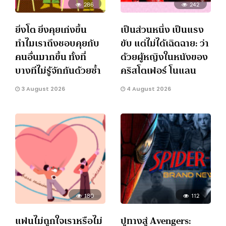
286
242
ยิ่งโต ยิ่งคุยเก่งขึ้น
เป็นส่วนหนึ่ง เป็นแรง
ทำไมเราถึงชอบคุยกับ
ขับ แต่ไม่ได้เฉิดฉาย: ว่า
คนอื่นมากขึ้น ทั้งที่
ด้วยผู้หญิงในหนังของ
บางทีไม่รู้จักกันด้วยซ้ำ
คริสโตเฟอร์ โนแลน
3 August 2026
4 August 2026
180
112
แฟนไม่ถูกใจเราหรือไม่
ปูทางสู่ Avengers: