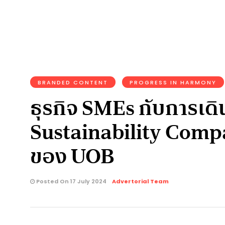
BRANDED CONTENT
PROGRESS IN HARMONY
ธุรกิจ SMEs กับการเดิ
Sustainability Compas
ของ UOB
Posted On 17 July 2024
Advertorial Team