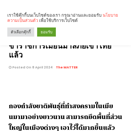
เราใช้คุ๊กกี้บนเว็บไซต์ของเรา กรุณาอ่านและยอมรับ
นโยบาย
BRIEF
295
ความเป็นส่วนตัว
เพื่อใช้บริการเว็บไซต์
เกิดอะไรขึ้นในเมียวดี? ความ
Search
Categories
ตัวเลือกคุ๊กกี้
ยอมรับ
รุนแรงที่ไม่จบแค่ในประเทศ เมื่อ
ข้าราชการเมียนมาลี้ภัยเข้าไทย
คุณกำลังอ่าน:
แล้ว
Posted On 8 April 2024
The MATTER
กองกำลังชาติพันธุ์ที่ทำสงครามในเมีย
นมามาอย่างยาวนาน สามารถยึดพื้นที่ส่วน
ใหญ่ในเมืองต่างๆ เอาไว้ได้มากขึ้นแล้ว