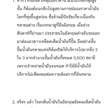
หากว่ากันถึงสาเหตุของราคาน้ำมันในไทยที่พุ่งสูง
นั้น ก็ต้องย้อนกลับไปดูสถานการณ์ของราคาน้ำมัน
โลกที่พุ่งขึ้นสูงก่อน ซึ่งล้วนมีปัจจัยเกี่ยวเนื่องกัน
หลายอย่าง เริ่มแรกมาดูที่ฝั่งอังกฤษ เมื่อช่วง
สัปดาห์ที่ผ่านมา ประชาชนในอังกฤษต่างขับรถออก
มาต่อแถวยาวเหยียดเติมน้ำมันที่ปั๊ม ถึงอย่างนั้น
ปั๊มน้ำมันหลายแห่งก็ต้องปิดให้บริการไปมากถึง 2
ใน 3 จากจำนวนปั๊มน้ำมันทั้งหมด 5,500 สถานี
เพราะจำหน่ายน้ำมันจนหมด ทำให้มีน้ำมันให้
บริการไม่เพียงพอต่อความต้องการที่ล้นหลาม
จริงๆ แล้ว โรงกลั่นน้ำมันในอังกฤษยังคงผลิตน้ำมัน