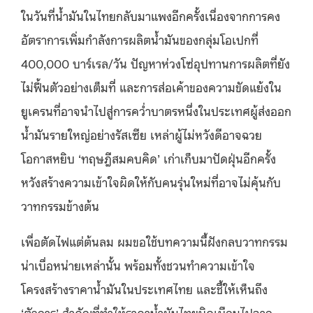
ในวันที่น้ำมันในไทยกลับมาแพงอีกครั้งเนื่องจากการคง
อัตราการเพิ่มกำลังการผลิตน้ำมันของกลุ่มโอเปกที่
400,000 บาร์เรล/วัน ปัญหาห่วงโซ่อุปทานการผลิตที่ยัง
ไม่ฟื้นตัวอย่างเต็มที่ และการส่อเค้าของความขัดแย้งใน
ยูเครนที่อาจนำไปสู่การคว่ำบาตรหนึ่งในประเทศผู้ส่งออก
น้ำมันรายใหญ่อย่างรัสเซีย เหล่าผู้ไม่หวังดีอาจฉวย
โอกาสหยิบ ‘ทฤษฎีสมคบคิด’ เก่าเก็บมาปัดฝุ่นอีกครั้ง
หวังสร้างความเข้าใจผิดให้กับคนรุ่นใหม่ที่อาจไม่คุ้นกับ
วาทกรรมข้างต้น
เพื่อตัดไฟแต่ต้นลม ผมขอใช้บทความนี้ฝังกลบวาทกรรม
น่าเบื่อหน่ายเหล่านั้น พร้อมทั้งชวนทำความเข้าใจ
โครงสร้างราคาน้ำมันในประเทศไทย และชี้ให้เห็นถึง
‘ตัวการ’ สำคัญที่ทำให้ราคาน้ำมันไทยบิดเบือนไปจาก