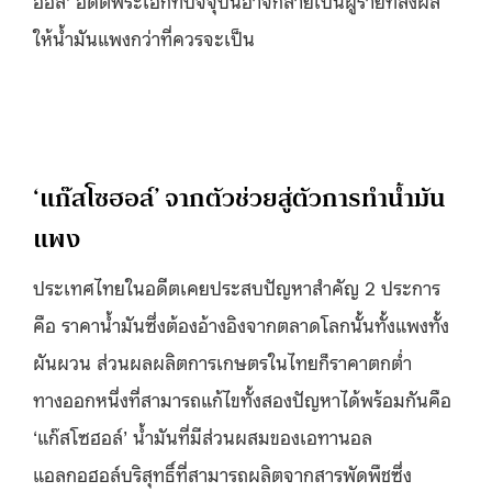
ฮอล์
’
อดีตพระเอกที่ปัจจุบันอาจกลายเป็นผู้ร้ายที่ส่งผล
ให้น้ำมันแพงกว่าที่ควรจะเป็น
‘แก๊สโซฮอล์’ จากตัวช่วยสู่ตัวการทำน้ำมัน
แพง
ประเทศไทยในอดีตเคยประสบปัญหาสำคัญ 2 ประการ
คือ ราคาน้ำมันซึ่งต้องอ้างอิงจากตลาดโลกนั้นทั้งแพงทั้ง
ผันผวน ส่วนผลผลิตการเกษตรในไทยก็ราคาตกต่ำ
ทางออกหนึ่งที่สามารถแก้ไขทั้งสองปัญหาได้พร้อมกันคือ
‘แก๊สโซฮอล์’ น้ำมันที่มีส่วนผสมของเอทานอล
แอลกอฮอล์บริสุทธิ์ที่สามารถผลิตจากสารพัดพืชซึ่ง