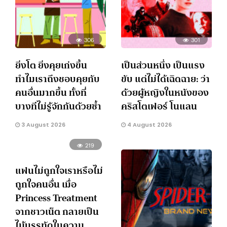
306
301
ยิ่งโต ยิ่งคุยเก่งขึ้น
เป็นส่วนหนึ่ง เป็นแรง
ทำไมเราถึงชอบคุยกับ
ขับ แต่ไม่ได้เฉิดฉาย: ว่า
คนอื่นมากขึ้น ทั้งที่
ด้วยผู้หญิงในหนังของ
บางทีไม่รู้จักกันด้วยซ้ำ
คริสโตเฟอร์ โนแลน
3 August 2026
4 August 2026
219
แฟนไม่ถูกใจเราหรือไม่
ถูกใจคนอื่น เมื่อ
Princess Treatment
จากชาวเน็ต กลายเป็น
ไม้บรรทัดในความ