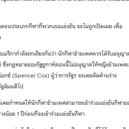
ตลอดจนประเภทกีฬาที่พวกเธอแข่งขัน จะไม่ถูกเปิดเผย เพื่อ
ว
ในอเมริกากำลังถกเถียงกันว่า นักกีฬาข้ามเพศควรได้รับอนุญา
ม่ ซึ่งกฎหมายของรัฐยูทาห์ตอนนี้ไม่อนุญาตให้หญิงข้ามเพศเ
็อกซ์
(Spencer Cox)
ผู้ว่าการรัฐฯ จะเคยคัดค้านร่าง
ัฐล้มมติไป
าห์เคยกำหนดให้นักกีฬาข้ามเพศสามารถเข้าร่วมแข่งขันกีฬาข
่างน้อย
1
ปีก่อนที่จะเข้าร่วมแข่งขันกีฬา