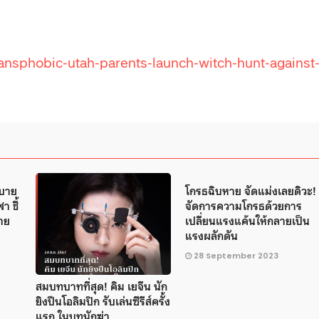
ansphobic-utah-parents-launch-witch-hunt-against
ยบาย
โกรธฉิบหาย จัดแม่งเลยดิวะ!
า ชี้
จัดการความโกรธด้วยการ
าย
เปลี่ยนแรงแค้นให้กลายเป็น
แรงผลักดัน
28 September 2023
สมบทบาทที่สุด! คิม เยจีน นัก
ยิงปืนโอลิมปิก รับเล่นซีรีส์ครั้ง
แรก ในบทนักฆ่า