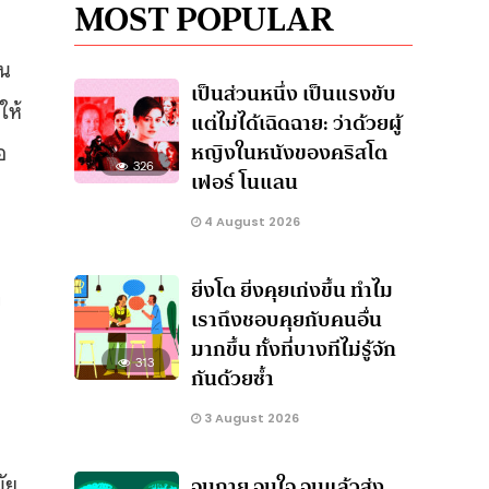
MOST POPULAR
็น
เป็นส่วนหนึ่ง เป็นแรงขับ
ให้
แต่ไม่ได้เฉิดฉาย: ว่าด้วยผู้
หญิงในหนังของคริสโต
อ
326
เฟอร์ โนแลน
4 August 2026
ยิ่งโต ยิ่งคุยเก่งขึ้น ทำไม
ท
เราถึงชอบคุยกับคนอื่น
มากขึ้น ทั้งที่บางทีไม่รู้จัก
313
กันด้วยซ้ำ
3 August 2026
ัย
จนกาย จนใจ จนแล้วส่ง