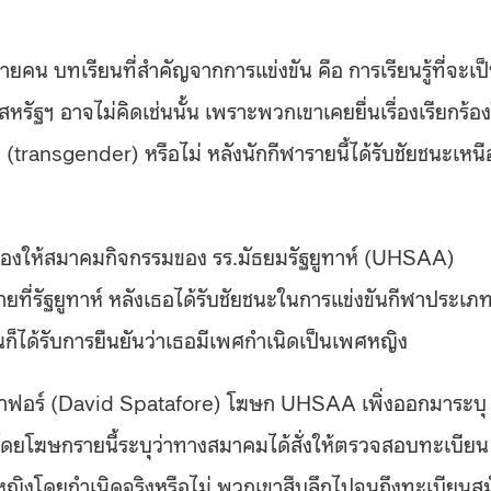
คน บทเรียนที่สำคัญจากการแข่งขัน คือ การเรียนรู้ที่จะเป
สหรัฐฯ อาจไม่คิดเช่นนั้น เพราะพวกเขาเคยยื่นเรื่องเรียกร้อง
ศ
(transgender)
หรือไม่ หลังนักกีฬารายนี้ได้รับชัยชนะเหนื
เรื่องให้สมาคมกิจกรรมของ รร
.
มัธยมรัฐยูทาห์
(UHSAA)
่รัฐยูทาห์ หลังเธอได้รับชัยชนะในการแข่งขันกีฬาประเภ
ถ้วนก็ได้รับการยืนยันว่าเธอมีเพศกำเนิดเป็นเพศหญิง
ตาฟอร์
(David Spatafore)
โฆษก
UHSAA
เพิ่งออกมาระบุ
โดยโฆษกรายนี้ระบุว่าทางสมาคมได้สั่งให้ตรวจสอบทะเบียน
้หญิงโดยกำเนิดจริงหรือไม่ พวกเขาสืบลึกไปจนถึงทะเบียนสม